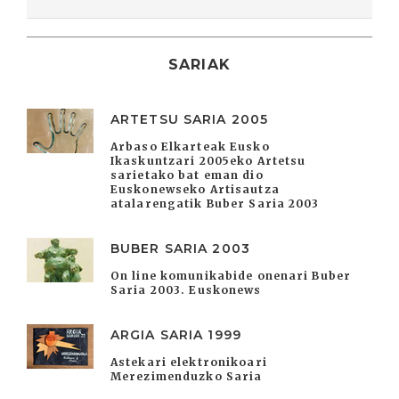
SARIAK
ARTETSU SARIA 2005
Arbaso Elkarteak Eusko
Ikaskuntzari 2005eko Artetsu
sarietako bat eman dio
Euskonewseko Artisautza
atalarengatik Buber Saria 2003
BUBER SARIA 2003
On line komunikabide onenari Buber
Saria 2003. Euskonews
ARGIA SARIA 1999
Astekari elektronikoari
Merezimenduzko Saria