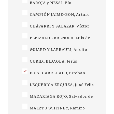
BAROJA y NESSI, Pío
CAMPIÓN JAIME-BON, Arturo
CHÁVARRI Y SALAZAR, Víctor
ELEIZALDE BRENOSA, Luis de
GUIARD Y LARRAURI, Adolfo
GURIDI BIDAOLA, Jesús
ISUSI CARREGALU, Esteban
LEQUERICA ERQUIZA, José Félix
MADARIAGA ROJO, Salvador de
MAEZTU WHITNEY, Ramiro