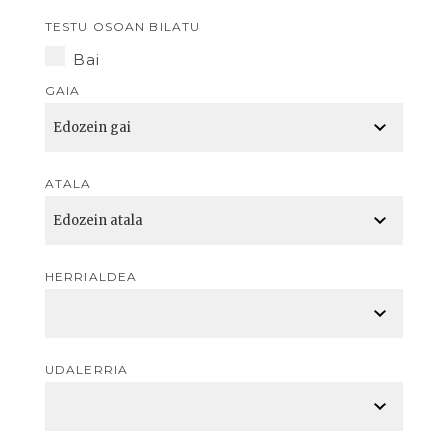
TESTU OSOAN BILATU
Bai
GAIA
ATALA
HERRIALDEA
UDALERRIA