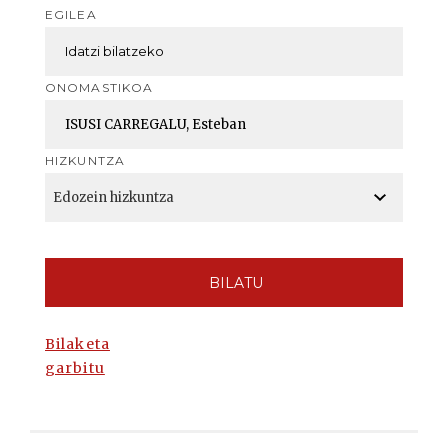
EGILEA
ONOMASTIKOA
HIZKUNTZA
BILATU
Bilaketa
garbitu