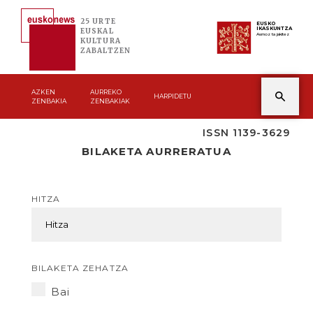
25 URTE
EUSKO
IKASKUNTZA
EUSKAL
Asmoz ta jakitez
KULTURA
ZABALTZEN
AZKEN
AURREKO
HARPIDETU
ZENBAKIA
ZENBAKIAK
ISSN 1139-3629
BILAKETA AURRERATUA
HITZA
BILAKETA ZEHATZA
Bai