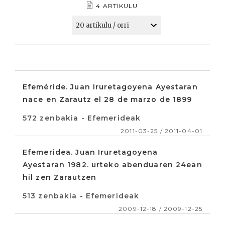
4 ARTIKULU
Efeméride. Juan Iruretagoyena Ayestaran
nace en Zarautz el 28 de marzo de 1899
572 zenbakia - Efemerideak
2011-03-25 / 2011-04-01
Efemeridea. Juan Iruretagoyena
Ayestaran 1982. urteko abenduaren 24ean
hil zen Zarautzen
513 zenbakia - Efemerideak
2009-12-18 / 2009-12-25