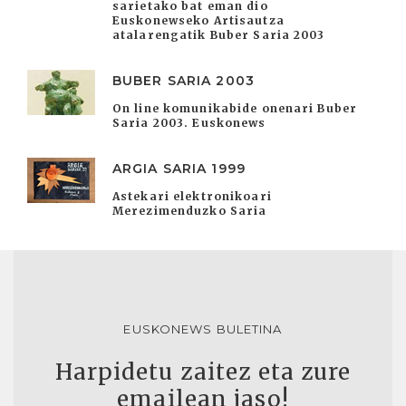
sarietako bat eman dio
Euskonewseko Artisautza
atalarengatik Buber Saria 2003
BUBER SARIA 2003
On line komunikabide onenari Buber
Saria 2003. Euskonews
ARGIA SARIA 1999
Astekari elektronikoari
Merezimenduzko Saria
EUSKONEWS BULETINA
Harpidetu zaitez eta zure
emailean jaso!