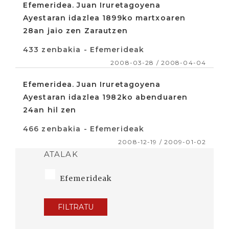
Efemeridea. Juan Iruretagoyena
Ayestaran idazlea 1899ko martxoaren
28an jaio zen Zarautzen
433 zenbakia - Efemerideak
2008-03-28 / 2008-04-04
Efemeridea. Juan Iruretagoyena
Ayestaran idazlea 1982ko abenduaren
24an hil zen
466 zenbakia - Efemerideak
2008-12-19 / 2009-01-02
ATALAK
Efemerideak
FILTRATU