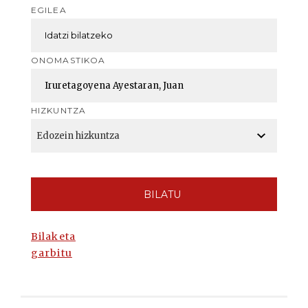
EGILEA
ONOMASTIKOA
HIZKUNTZA
BILATU
Bilaketa
garbitu