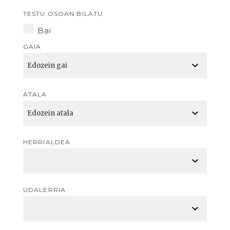
TESTU OSOAN BILATU
Bai
GAIA
ATALA
HERRIALDEA
UDALERRIA