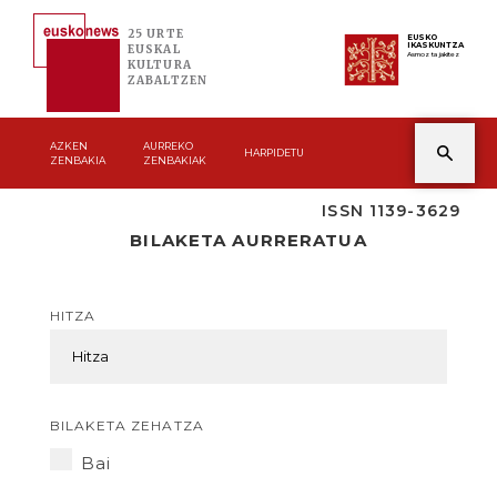
25 URTE
EUSKO
IKASKUNTZA
EUSKAL
Asmoz ta jakitez
KULTURA
ZABALTZEN
AZKEN
AURREKO
HARPIDETU
ZENBAKIA
ZENBAKIAK
ISSN 1139-3629
BILAKETA AURRERATUA
HITZA
BILAKETA ZEHATZA
Bai