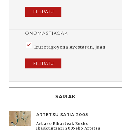
FILTRATU
ONOMASTIKOAK
Iruretagoyena Ayestaran, Juan
FILTRATU
SARIAK
ARTETSU SARIA 2005
Arbaso Elkarteak Eusko
Ikaskuntzari 2005eko Artetsu