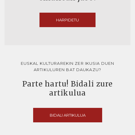
HARPIDETU
EUSKAL KULTURAREKIN ZER IKUSIA DUEN
ARTIKULUREN BAT DAUKAZU?
Parte hartu! Bidali zure
artikulua
BIDALI ARTIKULUA