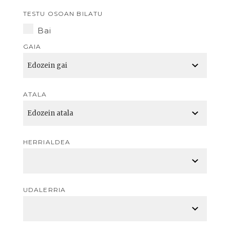
TESTU OSOAN BILATU
Bai
GAIA
ATALA
HERRIALDEA
UDALERRIA