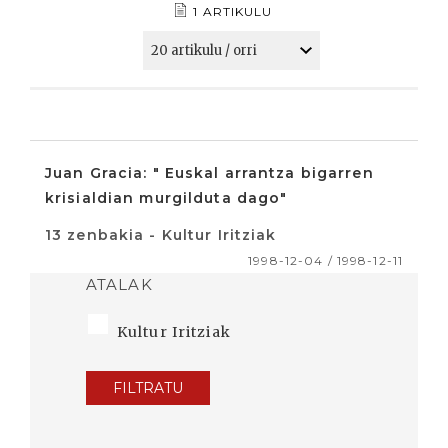
1 ARTIKULU
Juan Gracia: " Euskal arrantza bigarren
krisialdian murgilduta dago"
13 zenbakia - Kultur Iritziak
1998-12-04 / 1998-12-11
ATALAK
Kultur Iritziak
FILTRATU