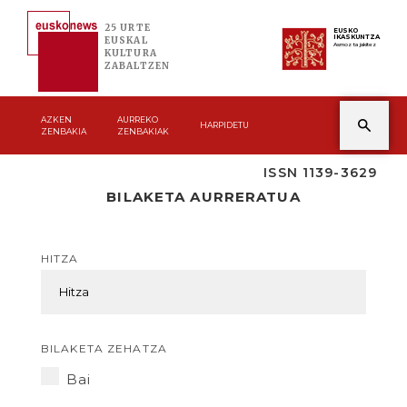
25 URTE
EUSKO
IKASKUNTZA
EUSKAL
Asmoz ta jakitez
KULTURA
ZABALTZEN
AZKEN
AURREKO
HARPIDETU
ZENBAKIA
ZENBAKIAK
ISSN 1139-3629
BILAKETA AURRERATUA
HITZA
BILAKETA ZEHATZA
Bai