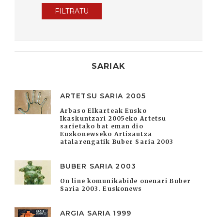
FILTRATU
SARIAK
ARTETSU SARIA 2005
Arbaso Elkarteak Eusko
Ikaskuntzari 2005eko Artetsu
sarietako bat eman dio
Euskonewseko Artisautza
atalarengatik Buber Saria 2003
BUBER SARIA 2003
On line komunikabide onenari Buber
Saria 2003. Euskonews
ARGIA SARIA 1999