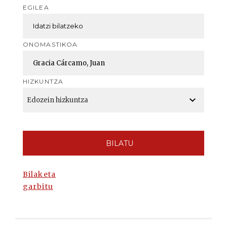
EGILEA
ONOMASTIKOA
HIZKUNTZA
BILATU
Bilaketa
garbitu