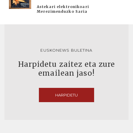
Astekari elektronikoari
Merezimenduzko Saria
EUSKONEWS BULETINA
Harpidetu zaitez eta zure
emailean jaso!
HARPIDETU