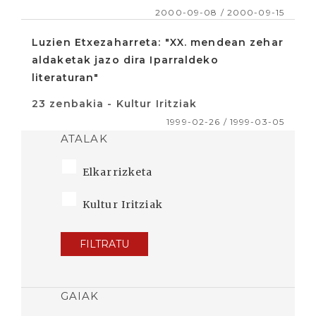
2000-09-08 / 2000-09-15
Luzien Etxezaharreta: "XX. mendean zehar
aldaketak jazo dira Iparraldeko
literaturan"
23 zenbakia - Kultur Iritziak
1999-02-26 / 1999-03-05
ATALAK
Elkarrizketa
Kultur Iritziak
FILTRATU
GAIAK