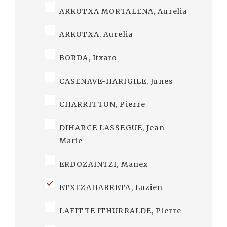
ARKOTXA MORTALENA, Aurelia
ARKOTXA, Aurelia
BORDA, Itxaro
CASENAVE-HARIGILE, Junes
CHARRITTON, Pierre
DIHARCE LASSEGUE, Jean-
Marie
ERDOZAINTZI, Manex
ETXEZAHARRETA, Luzien
LAFITTE ITHURRALDE, Pierre