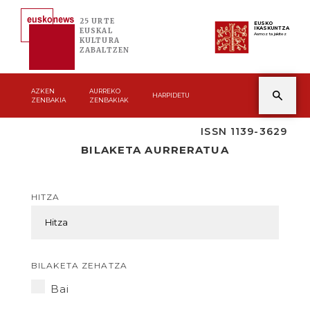
25 URTE
EUSKO
IKASKUNTZA
EUSKAL
Asmoz ta jakitez
KULTURA
ZABALTZEN
AZKEN
AURREKO
HARPIDETU
ZENBAKIA
ZENBAKIAK
ISSN 1139-3629
BILAKETA AURRERATUA
HITZA
BILAKETA ZEHATZA
Bai