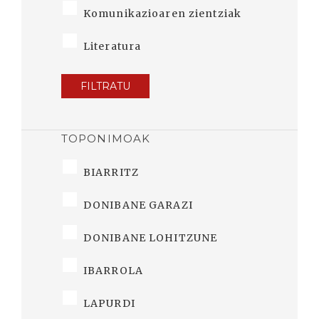
Komunikazioaren zientziak
Literatura
FILTRATU
TOPONIMOAK
BIARRITZ
DONIBANE GARAZI
DONIBANE LOHITZUNE
IBARROLA
LAPURDI