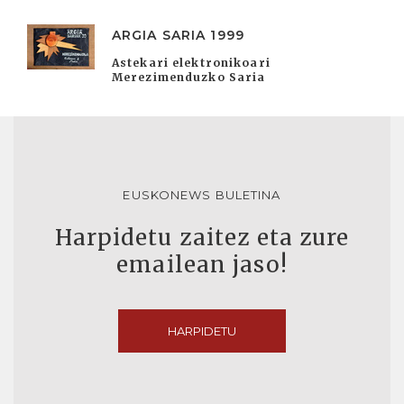
ARGIA SARIA 1999
Astekari elektronikoari
Merezimenduzko Saria
EUSKONEWS BULETINA
Harpidetu zaitez eta zure
emailean jaso!
HARPIDETU