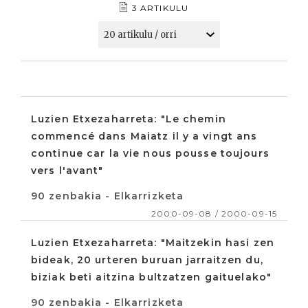
3 ARTIKULU
Luzien Etxezaharreta: "Le chemin
commencé dans Maiatz il y a vingt ans
continue car la vie nous pousse toujours
vers l'avant"
90 zenbakia - Elkarrizketa
2000-09-08 / 2000-09-15
Luzien Etxezaharreta: "Maitzekin hasi zen
bideak, 20 urteren buruan jarraitzen du,
biziak beti aitzina bultzatzen gaituelako"
90 zenbakia - Elkarrizketa