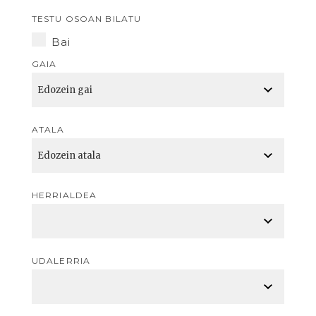
TESTU OSOAN BILATU
Bai
GAIA
ATALA
HERRIALDEA
UDALERRIA