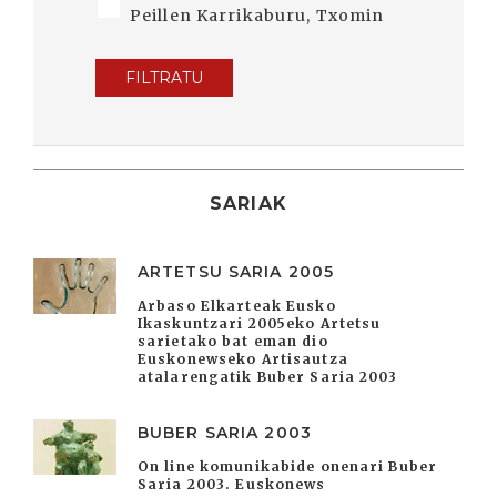
Peillen Karrikaburu, Txomin
FILTRATU
SARIAK
ARTETSU SARIA 2005
Arbaso Elkarteak Eusko
Ikaskuntzari 2005eko Artetsu
sarietako bat eman dio
Euskonewseko Artisautza
atalarengatik Buber Saria 2003
BUBER SARIA 2003
On line komunikabide onenari Buber
Saria 2003. Euskonews