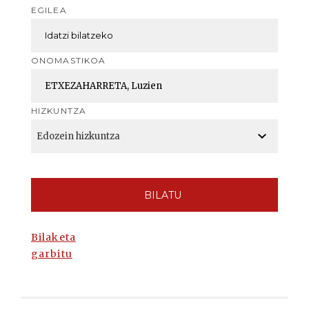
EGILEA
ONOMASTIKOA
HIZKUNTZA
BILATU
Bilaketa
garbitu