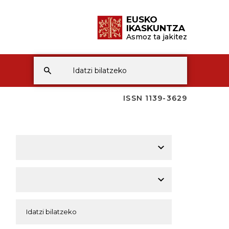
EUSKO
IKASKUNTZA
Asmoz ta jakitez
ISSN 1139-3629
A
A
A