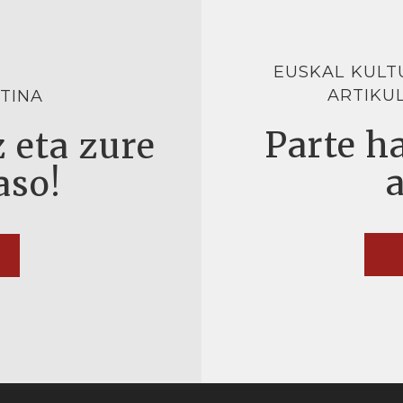
EUSKAL KULT
ARTIKU
TINA
Parte ha
 eta zure
aso!