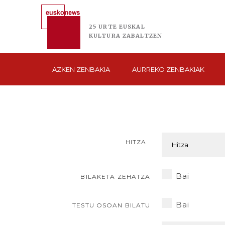
25 URTE
EUSKAL
KULTURA
ZABALTZEN
AZKEN
ZENBAKIA
AURREKO
ZENBAKIAK
HITZA
Bai
BILAKETA ZEHATZA
Bai
TESTU OSOAN BILATU