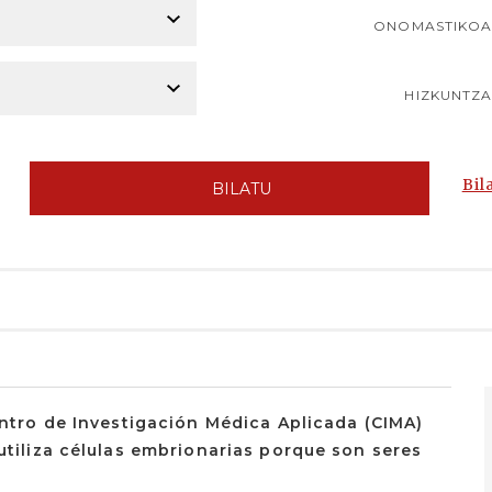
ONOMASTIKO
HIZKUNTZ
Bil
BILATU
Centro de Investigación Médica Aplicada (CIMA)
utiliza células embrionarias porque son seres