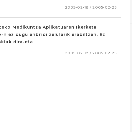
2005-02-18 / 2005-02-25
ateko Medikuntza Aplikatuaren Ikerketa
n ez dugu enbrioi zelularik erabiltzen. Ez
akiak dira-eta
2005-02-18 / 2005-02-25