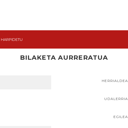
HARPIDETU
BILAKETA AURRERATUA
HERRIALDE
UDALERRI
EGILE