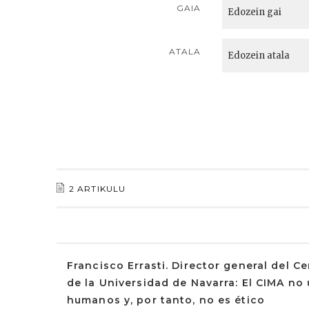
GAIA
ATALA
2 ARTIKULU
Francisco Errasti. Director general del 
de la Universidad de Navarra: El CIMA no 
humanos y, por tanto, no es ético