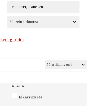
A
A
aketa garbitu
ATALAK
Elkarrizketa