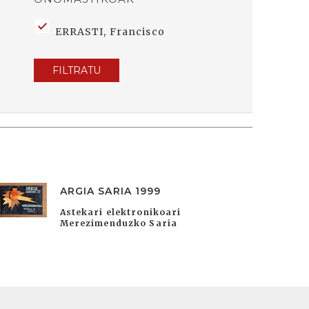
ERRASTI, Francisco
FILTRATU
ARGIA SARIA 1999
Astekari elektronikoari
Merezimenduzko Saria