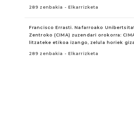
289 zenbakia - Elkarrizketa
Francisco Errasti. Nafarroako Unibertsit
Zentroko (CIMA) zuzendari orokorra: CIMA-
litzateke etikoa izango, zelula horiek giz
289 zenbakia - Elkarrizketa