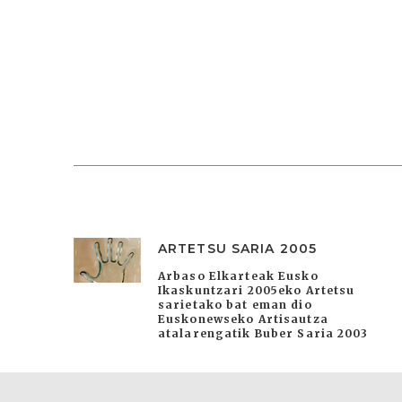
ARTETSU SARIA 2005
Arbaso Elkarteak Eusko
Ikaskuntzari 2005eko Artetsu
sarietako bat eman dio
Euskonewseko Artisautza
atalarengatik Buber Saria 2003