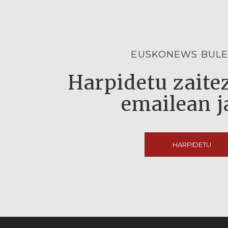
EUSKONEWS BULE
Harpidetu zaitez
emailean j
HARPIDETU