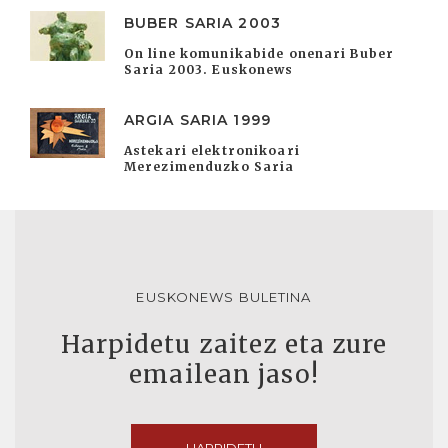
BUBER SARIA 2003
On line komunikabide onenari Buber
Saria 2003. Euskonews
ARGIA SARIA 1999
Astekari elektronikoari
Merezimenduzko Saria
EUSKONEWS BULETINA
Harpidetu zaitez eta zure
emailean jaso!