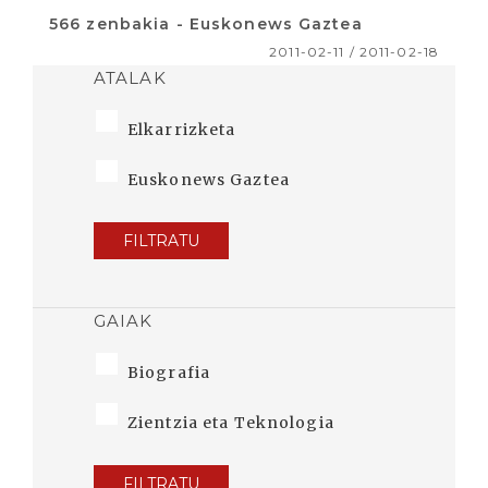
566 zenbakia - Euskonews Gaztea
2011-02-11 / 2011-02-18
ATALAK
Elkarrizketa
Euskonews Gaztea
FILTRATU
GAIAK
Biografia
Zientzia eta Teknologia
FILTRATU