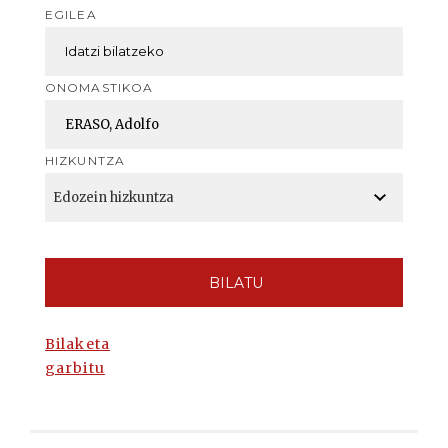
EGILEA
ONOMASTIKOA
HIZKUNTZA
BILATU
Bilaketa
garbitu