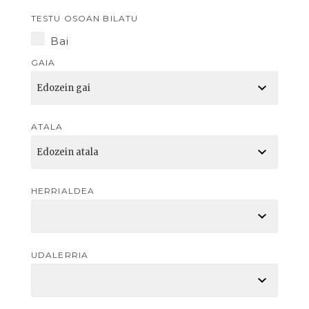
TESTU OSOAN BILATU
Bai
GAIA
ATALA
HERRIALDEA
UDALERRIA