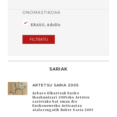
ONOMASTIKOAK
ERASO, Adolfo
FILTRATU
SARIAK
ARTETSU SARIA 2005
Arbaso Elkarteak Eusko
Ikaskuntzari 2005eko Artetsu
sarietako bat eman dio
Euskonewseko Artisautza
atalarengatik Buber Saria 2003