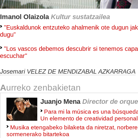
Imanol Olaizola
Kultur sustatzailea
"Euskaldunok entzuteko ahalmenik ote dugun jak
dugu"
"Los vascos debemos descubrir si tenemos capa
escuchar"
Josemari VELEZ DE MENDIZABAL AZKARRAGA
A
urreko zenbakietan
Juanjo Mena
Director de orque
Para mi la música es una búsqueda
Un elemento de creatividad personal
Musika etengabeko bilaketa da niretzat, norbere
sormenerako bitartekoa