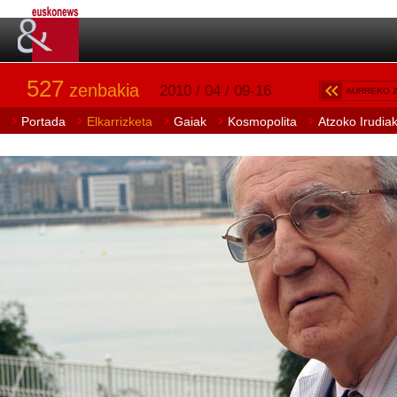
527
zenbakia
2010 / 04 / 09-16
AURREKO 
Portada
Elkarrizketa
Gaiak
Kosmopolita
Atzoko Irudia