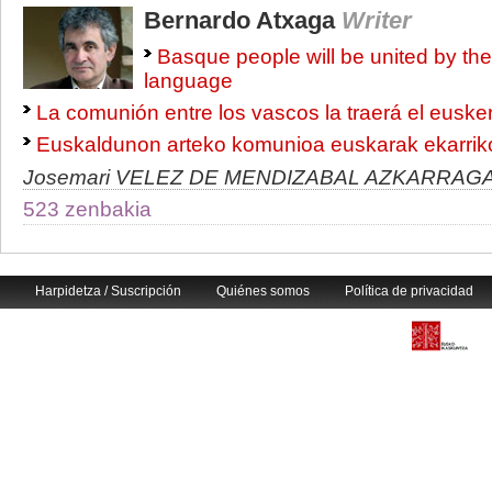
Bernardo Atxaga
Writer
Basque people will be united by th
language
La comunión entre los vascos la traerá el euske
Euskaldunon arteko komunioa euskarak ekarrik
Josemari VELEZ DE MENDIZABAL AZKARRAG
523 zenbakia
Harpidetza / Suscripción
Quiénes somos
Política de privacidad