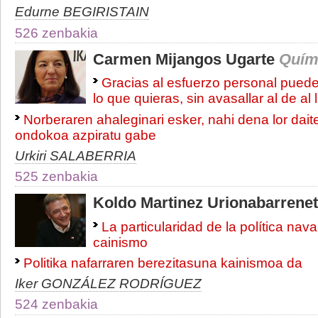
Edurne BEGIRISTAIN
526 zenbakia
Carmen Mijangos Ugarte
Quím
Gracias al esfuerzo personal pued
lo que quieras, sin avasallar al de al 
Norberaren ahaleginari esker, nahi dena lor dait
ondokoa azpiratu gabe
Urkiri SALABERRIA
525 zenbakia
Koldo Martinez Urionabarrene
La particularidad de la política nava
cainismo
Politika nafarraren berezitasuna kainismoa da
Iker GONZÁLEZ RODRÍGUEZ
524 zenbakia