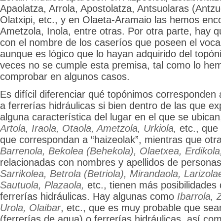
Apaolatza, Arrola, Apostolatza, Antsuolaras (Antzu
Olatxipi, etc., y en Olaeta-Aramaio las hemos enc
Ametzola, Inola, entre otras. Por otra parte, hay 
con el nombre de los caseríos que poseen el voc
aunque es lógico que lo hayan adquirido del topóni
veces no se cumple esta premisa, tal como lo he
comprobar en algunos casos.
Es difícil diferenciar qué topónimos corresponden a
a ferrerías hidráulicas si bien dentro de las que 
alguna característica del lugar en el que se ubic
Artola, Iraola, Otaola, Ametzola, Urkiola,
etc., que
que correspondan a “haizeolak”, mientras que ot
Barrenola, Bekolea (Behekola), Olaetxea, Erdikola
relacionadas con nombres y apellidos de persona
Sarrikolea, Betrola (Betriola), Mirandaola, Larizol
Sautuola, Plazaola,
etc., tienen más posibilidades
ferrerías hidráulicas. Hay algunas como
Ibarrola, 
Urola, Olaibar
, etc., que es muy probable que sea
(ferrerías de agua) o ferrerías hidráulicas, así co