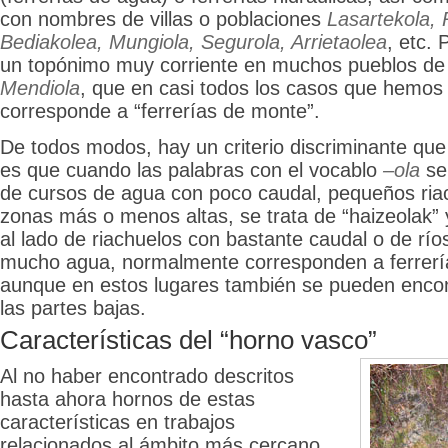
con nombres de villas o poblaciones
Lasartekola, R
Bediakolea, Mungiola, Segurola, Arrietaolea
, etc. 
un topónimo muy corriente en muchos pueblos de to
Mendiola
, que en casi todos los casos que hemos 
corresponde a “ferrerías de monte”.
De todos modos, hay un criterio discriminante que
es que cuando las palabras con el vocablo
–ola
se
de cursos de agua con poco caudal, pequeños riac
zonas más o menos altas, se trata de “haizeolak”
al lado de riachuelos con bastante caudal o de río
mucho agua, normalmente corresponden a ferrería
aunque en estos lugares también se pueden encontr
las partes bajas.
Características del “horno vasco”
Al no haber encontrado descritos
hasta ahora hornos de estas
características en trabajos
relacionados al ámbito más cercano,