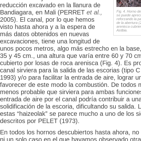
reducción excavado en la llanura de
Bandiagara, en Mali (PERRET
et al.,
Fig. 4. Horno d
se puede aprecia
2005). El canal, por lo que hemos
reforzando la pa
de la abertura (2
visto hasta ahora y a la espera de
arenisca cubrien
Astibia.
más datos obtenidos en nuevas
excavaciones, tiene una longitud de
unos pocos metros, algo más estrecho en la base,
35 y 45 cm., una altura que varía entre 60 y 70 c
cubierto por losas de roca arenisca (Fig. 4). Es p
canal sirviera para la salida de las escorias (tip
1993) y/o para facilitar la entrada de aire, lograr u
favorecer de este modo la combustión. De todos
menos probable que sirviera para ambas funcione
entrada de aire por el canal podría contribuir a u
solidificación de la escoria, dificultando su salida
estas “haizeolak” se parece mucho a uno de los si
descritos por PELET (1973).
En todos los hornos descubiertos hasta ahora, n
ni un solo caso en el que hayamos observado otra 