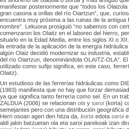
es sinónimo de txabola o borda y más antiguo que
manifestar posteriormente que “todos los Olaizol
gran casona a orillas del río Oiartzun”, que, curi
encuentra muy próxima a las ruinas de la antigua 
nombre”. Lekuona prosiguió “no sabemos con cer
comenzaron los Olaitz en el laboreo del hierro, p
situarlo en la Edad Media, entre los siglos XI o XI
la entrada de la aplicación de la energía hidráulica 
algún Olaiz decidió modernizar su industria, establ
del río Oiartzun, denominándola OLAITZ-OLA”. El 
utilizado como sufijo significa, en este caso, ferrer
Olaitz).
Un estudioso de las ferrerías hidráulicas como
(1983) manifiesta que no hay que forzar demasiad
ya que significa tanto ferrería como sel. En un tr
ZALDUA (2006) se relacionan
ola
y
saroi
(korta) 
semejantes pero con una distribución geográfica di
Herri osoan ageri den hitza da,
korta
edota
saroi
e
aldi jakin batzuetan ola eta saroi parekoak izan dir