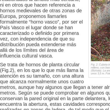
ni en otros que hacen referencia a
hornos medievales de otras zonas de
Europa, proponemos llamarles
formalmente “horno vasco”, por ser el
País Vasco el lugar donde se han
caracterizado o definido por primera
vez, con independencia de que su
distribución pueda extenderse más
allá de los límites del área de
influencia cultural vasca.
Se trata de hornos de planta circular
Fig. 2. Cubeta i
relleno, con ba
(Fig.2), en los que lo que más llama la
(Bizkaia). La an
unos 3,5 m. Fot
atención es su tamaño, con una altura
que alcanza normalmente unos cuatro
metros, aunque hay algunos que llegan a tener al
metros. Según se puede comprobar en algunos qu
conservan la pared original en la parte delantera,
encuentra la abertura, estas cavidades correspo
realizadas en zonas de ladera, de tal modo que e