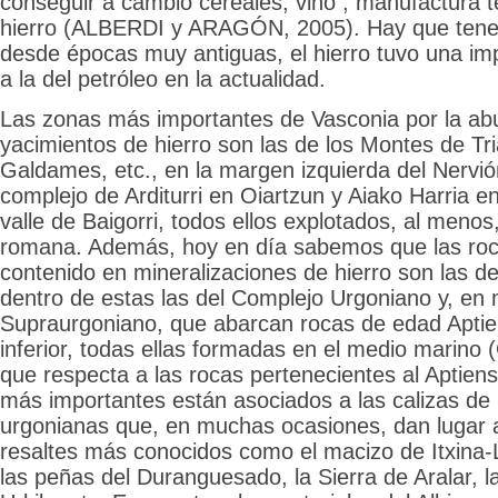
conseguir a cambio cereales, vino , manufactura tex
hierro (ALBERDI y ARAGÓN, 2005). Hay que tene
desde épocas muy antiguas, el hierro tuvo una im
a la del petróleo en la actualidad.
Las zonas más importantes de Vasconia por la ab
yacimientos de hierro son las de los Montes de Tr
Galdames, etc., en la margen izquierda del Nervión
complejo de Arditurri en Oiartzun y Aiako Harria en
valle de Baigorri, todos ellos explotados, al meno
romana. Además, hoy en día sabemos que las ro
contenido en mineralizaciones de hierro son las del
dentro de estas las del Complejo Urgoniano y, en
Supraurgoniano, que abarcan rocas de edad Aptie
inferior, todas ellas formadas en el medio marino (
que respecta a las rocas pertenecientes al Aptiens
más importantes están asociados a las calizas de
urgonianas que, en muchas ocasiones, dan lugar a
resaltes más conocidos como el macizo de Itxina
las peñas del Duranguesado, la Sierra de Aralar, l