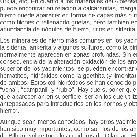
Urkila, etc. En cuanto a los materiales del Albiense 
puede encontrar en relación a calcarenitas, marga
hierro puede aparecer en forma de capas más o 
como filones o rellenando grietas, pero también en
abundancia de nódulos de hierro, ricos en siderita.
Los minerales de hierro más comunes en los yaci
la siderita, ankerita y algunos sulfuros, como la piri
normalmente aparecen en zonas profundas. Sin 
consecuencia de la alteración-oxidación de los ante
superior de los yacimientos, se pueden encontrar
hematites, hidróxidos como la goethita (y limonit
de ambos. Estos oxi-hidróxidos se han conocido
“vena”, “campanil” y “rubio”. Hay que suponer que
que aparecerían en superficie, serían los que util
antepasados para introducirlos en los hornos y ob
hierro”.
Aunque sean menos conocidos, hay otros yacimien
han sido muy importantes, como son los de los alr
de Bilbao, sobre todo los criaderos de Ollargan, El