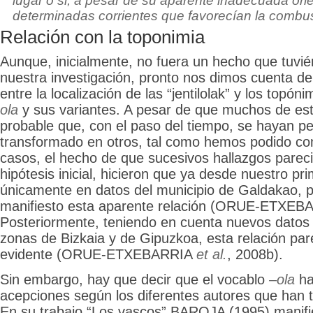
lugar o si, a pesar de su aparente inadecuada orie
determinadas corrientes que favorecían la combus
Relación con la toponimia
Aunque, inicialmente, no fuera un hecho que tuvi
nuestra investigación, pronto nos dimos cuenta de
entre la localización de las “jentilolak” y los topó
ola
y sus variantes. A pesar de que muchos de es
probable que, con el paso del tiempo, se hayan pe
transformado en otros, tal como hemos podido c
casos, el hecho de que sucesivos hallazgos pareci
hipótesis inicial, hicieron que ya desde nuestro pr
únicamente en datos del municipio de Galdakao, 
manifiesto esta aparente relación (ORUE-ETXE
Posteriormente, teniendo en cuenta nuevos datos 
zonas de Bizkaia y de Gipuzkoa, esta relación pa
evidente (ORUE-ETXEBARRIA
et al.
, 2008b).
Sin embargo, hay que decir que el vocablo
–ola
ha 
acepciones según los diferentes autores que han 
En su trabajo “Los vascos” BAROJA (1995) manifie