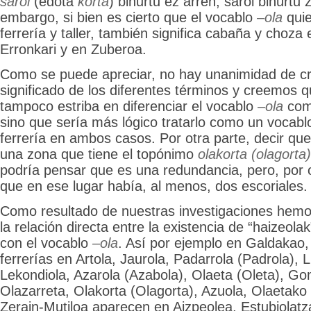
saroi
(edota
korta
) bihurtu ez arren, saroi bihurtu 
embargo, si bien es cierto que el vocablo
–ola
quie
ferrería y taller, también significa cabaña y choza 
Erronkari y en Zuberoa.
Como se puede apreciar, no hay unanimidad de cri
significado de los diferentes términos y creemos 
tampoco estriba en diferenciar el vocablo
–ola
como
sino que sería más lógico tratarlo como un vocablo
ferrería en ambos casos. Por otra parte, decir q
una zona que tiene el topónimo
olakorta (olagorta)
podría pensar que es una redundancia, pero, por 
que en ese lugar había, al menos, dos escoriales.
Como resultado de nuestras investigaciones hem
la relación directa entre la existencia de “haizeola
con el vocablo
–ola
. Así por ejemplo en Galdakao
ferrerías en Artola, Jaurola, Padarrola (Padrola), 
Lekondiola, Azarola (Azabola), Olaeta (Oleta), Go
Olazarreta, Olakorta (Olagorta), Azuola, Olaetako 
Zerain-Mutiloa aparecen en Aizpeolea, Estubiolatza