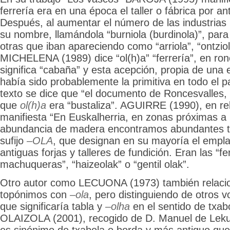
ferrería era en una época el taller o fábrica por an
Después, al aumentar el número de las industrias 
su nombre, llamándola “burniola (burdinola)”, para 
otras que iban apareciendo como “arriola”, “ontziol
MICHELENA (1989) dice “ol(h)a” “ferrería”, en ronc
significa “cabaña” y esta acepción, propia de una 
había sido probablemente la primitiva en todo el p
texto se dice que “el documento de Roncesvalles, 
que
ol(h)a
era “bustaliza”. AGUIRRE (1990), en rela
manifiesta “En Euskalherria, en zonas próximas a
abundancia de madera encontramos abundantes t
sufijo
–OLA
, que designan en su mayoría el empl
antiguas forjas y talleres de fundición. Eran las “fe
machuqueras”, “haizeolak” o “gentil olak”.
Otro autor como LECUONA (1973) también relacion
topónimos con
–ola
, pero distinguiendo de otros
que significaría tabla y
–olha
en el sentido de txa
OLAIZOLA (2001), recogido de D. Manuel de Lekuon