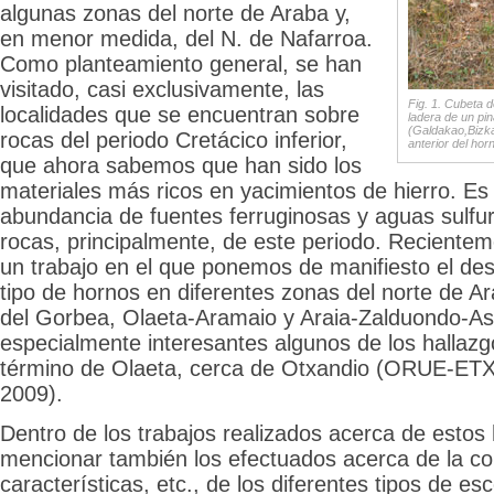
algunas zonas del norte de Araba y,
en menor medida, del N. de Nafarroa.
Como planteamiento general, se han
visitado, casi exclusivamente, las
Fig. 1. Cubeta 
localidades que se encuentran sobre
ladera de un pin
(Galdakao,Bizkai
rocas del periodo Cretácico inferior,
anterior del hor
que ahora sabemos que han sido los
materiales más ricos en yacimientos de hierro. Es
abundancia de fuentes ferruginosas y aguas sulfur
rocas, principalmente, de este periodo. Reciente
un trabajo en el que ponemos de manifiesto el de
tipo de hornos en diferentes zonas del norte de Ar
del Gorbea, Olaeta-Aramaio y Araia-Zalduondo-As
especialmente interesantes algunos de los hallazg
término de Olaeta, cerca de Otxandio (ORUE-
2009).
Dentro de los trabajos realizados acerca de estos
mencionar también los efectuados acerca de la c
características, etc., de los diferentes tipos de es