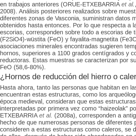
en trabajos anteriores (ORUE-ETXEBARRIA
et al.
2008). Análisis posteriores realizados sobre mues
diferentes zonas de Vasconia, suministran datos 
obtenidos hasta entonces. Por lo que respecta a 
escorias, corresponden sobre todo a escorias de ti
(F2SiO4)-wüstita (FeO) y fayalita-magnetita (Fe3
asociaciones minerales encontradas sugieren temp
hornos, superiores a 1100 grados centígrados y c
reductoras. Estas muestras se caracterizan por su
FeO (58,6-80%).
¿Hornos de reducción del hierro o cale
Hasta ahora, tanto las personas que habitan en l
encuentran estas estructuras, como los arqueólog
época medieval, consideran que estas estructuras
interpretadas por primera vez como “haizeolak” 
ETXEBARRIA
et al.
(2008a), corresponden a antig
hecho de que numerosas personas de diferentes pu
consideren a estas estructuras como caleros, se 