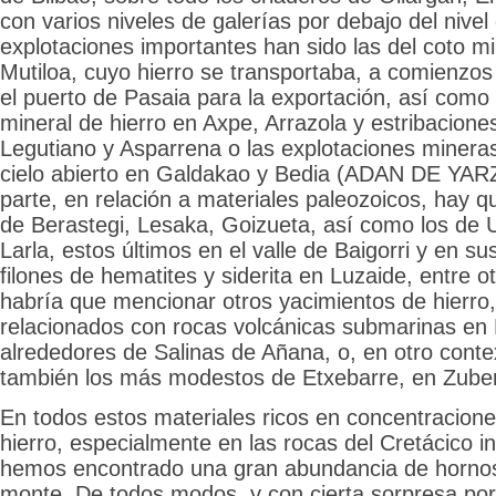
con varios niveles de galerías por debajo del nivel 
explotaciones importantes han sido las del coto m
Mutiloa, cuyo hierro se transportaba, a comienzos 
el puerto de Pasaia para la exportación, así como 
mineral de hierro en Axpe, Arrazola y estribaciones
Legutiano y Asparrena o las explotaciones mineras
cielo abierto en Galdakao y Bedia (ADAN DE YARZ
parte, en relación a materiales paleozoicos, hay qu
de Berastegi, Lesaka, Goizueta, así como los de U
Larla, estos últimos en el valle de Baigorri y en su
filones de hematites y siderita en Luzaide, entre o
habría que mencionar otros yacimientos de hierro
relacionados con rocas volcánicas submarinas en R
alrededores de Salinas de Añana, o, en otro contex
también los más modestos de Etxebarre, en Zube
En todos estos materiales ricos en concentracione
hierro, especialmente en las rocas del Cretácico in
hemos encontrado una gran abundancia de hornos
monte. De todos modos, y con cierta sorpresa por