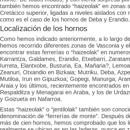
también hemos encontrado “haizeolak” en zonas s
Cretácico superior, ligadas a niveles aislados con 
como es el caso de los hornos de Deba y Erandio.
Localización de los hornos
Como hemos indicado anteriormente, a lo largo d
hemos recorrido diferentes zonas de Vasconia y el
encontrar estas ferrerías o “haizeolak” en numero
Karrantza, Galdames, Erandio, Etxebarri, Zaratam
Iurreta, Elantxobe, Busturia, Ea, Mañaria?, Lemoa
Zeanuri, Otxandio en Bizkaia; Mutriku, Deba, Azpei
Mutiloa, Irun en Gipuzkoa; Gopegi, Manurga, Ara
Araia y los últimos, recientemente encontrados en
Respalditza y Menagarai en Araba, y los de Urdazu
y Goizueta en Nafarroa.
Estas “haizeolak” o “jentilolak” también son conoci
denominación de “ferrerías de monte”. Después de 
más de cien hornos, hemos comprobado que los 
realmente se ubican es en las laderas, nunca en z