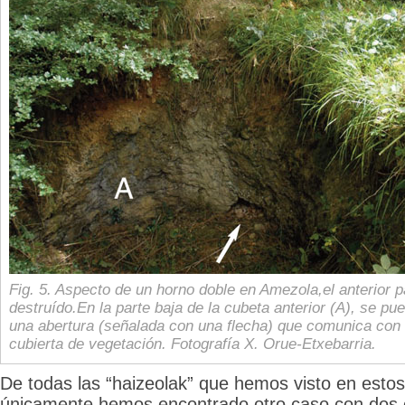
Fig. 5. Aspecto de un horno doble en Amezola,el anterior 
destruído.En la parte baja de la cubeta anterior (A), se pu
una abertura (señalada con una flecha) que comunica con l
cubierta de vegetación. Fotografía X. Orue-Etxebarria.
De todas las “haizeolak” que hemos visto en estos
únicamente hemos encontrado otro caso con dos