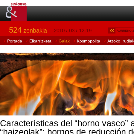
524
zenbakia
2010 / 03 / 12-19
AURREKO 
Portada
Elkarrizketa
Gaiak
Kosmopolita
Atzoko Irudia
Características del “horno vasco” 
“haizeolak”: hornos de reducción d