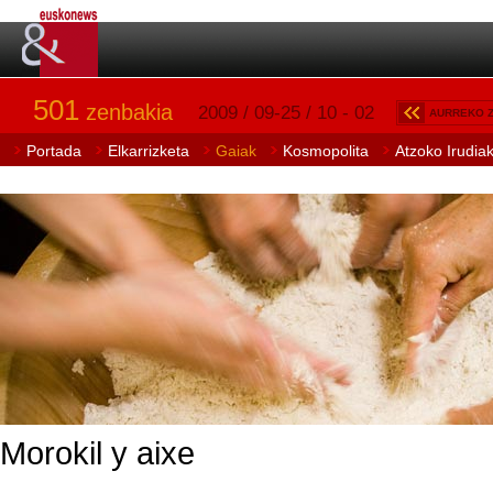
501
zenbakia
2009 / 09-25 / 10 - 02
AURREKO 
Portada
Elkarrizketa
Gaiak
Kosmopolita
Atzoko Irudia
Morokil y aixe