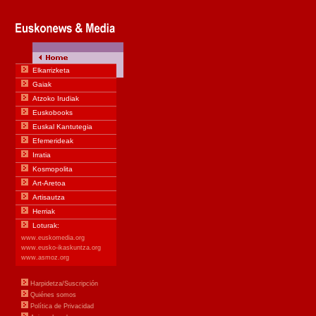
Elkarrizketa
Gaiak
Atzoko Irudiak
Euskobooks
Euskal Kantutegia
Efemerideak
Irratia
Kosmopolita
Art-Aretoa
Artisautza
Herriak
Loturak:
www.euskomedia.org
www.eusko-ikaskuntza.org
www.asmoz.org
Harpidetza/Suscripción
Quiénes somos
Política de Privacidad