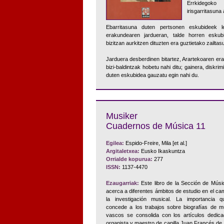
Errkidegoko
irisgarritasuna
Ebarritasuna duten pertsonen eskubideek le
erakundearen jardueran, talde horren eskubi
bizitzan aurkitzen dituzten era guztietako zailta
Jarduera desberdinen bitartez, Arartekoaren er
bizi-baldintzak hobetu nahi ditu; gainera, diskri
duten eskubidea gauzatu egin nahi du.
Musiker
Cuadernos de Música 11
Egilea:
Espido-Freire, Mila [et al.]
Argitaletxea:
Eusko Ikaskuntza
Orrialde kopurua:
277
ISSN:
1137-4470
Ezaugarriak:
Este libro de la Sección de Músi
acerca a diferentes ámbitos de estudio en el c
la investigación musical. La importancia 
concede a los trabajos sobre biografías de m
vascos se consolida con los artículos dedica
organista y maestro de capilla Juan Francés de Ir