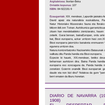
Argitaletxea:
Ikerlan-Beka
Orrialde kopurua:
107
ISBN:
84-922191-9
Ezaugarriak:
XIX. mendean, Lapurdin jaiotako 
David apaiz eta naturalista euskalduna, Pa
Natur Historiako Museorako fauna eta florako
biltzen ibili zen Txinan. Aurkikuntza garrantzitsu
zituen han mendebaldeko zientziarako, hauen
zelarik. Garai berean, bainaEuropan, ordu art
bat, Bisoi europarra, azkar urritzen hasi zen.
Bisoi europarra jatorrizko banaketa eremuaren 
egunera urritzen doa.
Natura kontzerbatzeko Nazioarteko Batasunak d
sailkatu ditu Panda handia eta Bisoi europarra.
Ezpezie bi hauek, XXI.mendean, betiko desag
beharrean aurkitzen dira. Baina Panda handia
europarra oso ezezaguna da. Panda handia no
zenekien Goierrin oraindik Bisoi europarrak g
daude eta non bizi dira? Nolakoa da gure "pan
berri ematen da liburu honetan.
DIARIO DE NAVARRA (19
1908)