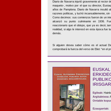
Diario de Navarra injurió gravemente al rector de
maqueto-, motivo por el que su director, Eusta
años de Pamplona. Diario de Navarra insultó al
razones políticas, y luchó incansablemente, si
Como decimos: sus comienzos fueron de un inte
alcanzó su punto culminante en 1936. F
reaccionario que el obispo, que ya es decir, tan
realidad, si algo le interesó en esta época fue la
demás.
Si alguien desea saber cómo es el actual Di
comprobará la fuerza del verso de Eliot: “en el prin
EUSK
ERKID
PUBLIK
IRISGA
Egileak:
Hainb
Argitaletxea:
A
Orrialde kopu
Ezaugarriak:
T