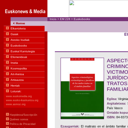
Inicio
>
EM
228
>
Euskobooks
E
ASPECT
CRIMIN
VICT
JURÍDI
TRATO
FAMILIA
Egilea:
Virgini
Argitaletxea:
S
País Vasco
Orrialde kopu
ISBN:
84-8373
Ezaugarriak:
El maltrato en el ámbito familia