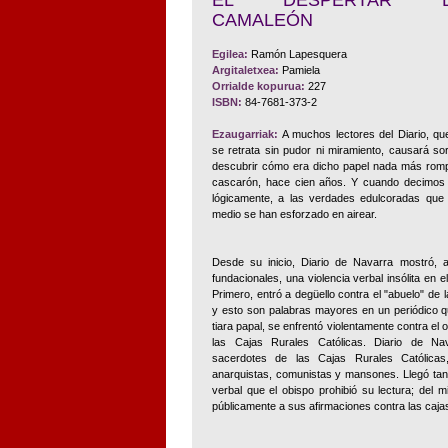
EL DESPERTAR D
CAMALEÓN
Egilea:
Ramón Lapesquera
Argitaletxea:
Pamiela
Orrialde kopurua:
227
ISBN:
84-7681-373-2
Ezaugarriak:
A muchos lectores del Diario, qu
se retrata sin pudor ni miramiento, causará so
descubrir cómo era dicho papel nada más rom
cascarón, hace cien años. Y cuando decimos 
lógicamente, a las verdades edulcoradas que 
medio se han esforzado en airear.
Desde su inicio, Diario de Navarra mostró, a
fundacionales, una violencia verbal insólita en e
Primero, entró a degüello contra el "abuelo" de
y esto son palabras mayores en un periódico q
tiara papal, se enfrentó violentamente contra el 
las Cajas Rurales Católicas. Diario de Na
sacerdotes de las Cajas Rurales Católicas,
anarquistas, comunistas y mansones. Llegó tan 
verbal que el obispo prohibió su lectura; del 
públicamente a sus afirmaciones contra las cajas