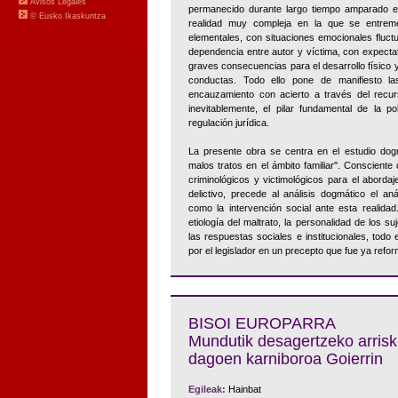
permanecido durante largo tiempo amparado en 
realidad muy compleja en la que se entreme
elementales, con situaciones emocionales fluctua
dependencia entre autor y víctima, con expecta
graves consecuencias para el desarrollo físico
conductas. Todo ello pone de manifiesto la
encauzamiento con acierto a través del recur
inevitablemente, el pilar fundamental de la po
regulación jurídica.
La presente obra se centra en el estudio dogm
malos tratos en el ámbito familiar". Consciente
criminológicos y victimológicos para el aborda
delictivo, precede al análisis dogmático el anál
como la intervención social ante esta realidad
etiología del maltrato, la personalidad de los suj
las respuestas sociales e institucionales, todo 
por el legislador en un precepto que fue ya refor
BISOI EUROPARRA
Mundutik desagertzeko arris
dagoen karniboroa Goierrin
Egileak:
Hainbat