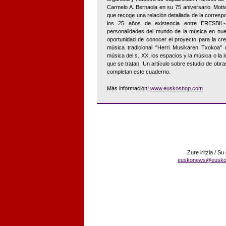
Carmelo A. Bernaola en su 75 aniversario. Moti
que recoge una relación detallada de la corres
los 25 años de existencia entre ERESBIL
personalidades del mundo de la música en nue
oportunidad de conocer el proyecto para la cr
música tradicional "Herri Musikaren Txokoa" 
música del s. XX, los espacios y la música o la 
que se tratan. Un artículo sobre estudio de obra
completan este cuaderno.
Más información:
www.euskoshop.com
Zure iritzia / Su
euskonews@eusko