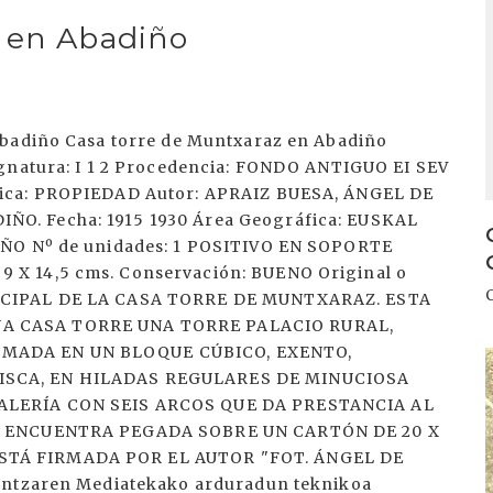
z en Abadiño
Abadiño Casa torre de Muntxaraz en Abadiño
ignatura: I 1 2 Procedencia: FONDO ANTIGUO EI SEV
dica: PROPIEDAD Autor: APRAIZ BUESA, ÁNGEL DE
O. Fecha: 1915 1930 Área Geográfica: EUSKAL
IÑO Nº de unidades: 1 POSITIVO EN SOPORTE
 X 14,5 cms. Conservación: BUENO Original o
INCIPAL DE LA CASA TORRE DE MUNTXARAZ. ESTA
NA CASA TORRE UNA TORRE PALACIO RURAL,
RMADA EN UN BLOQUE CÚBICO, EXENTO,
I
ISCA, EN HILADAS REGULARES DE MINUCIOSA
GALERÍA CON SEIS ARCOS QUE DA PRESTANCIA AL
SE ENCUENTRA PEGADA SOBRE UN CARTÓN DE 20 X
STÁ FIRMADA POR EL AUTOR "FOT. ÁNGEL DE
kuntzaren Mediatekako arduradun teknikoa