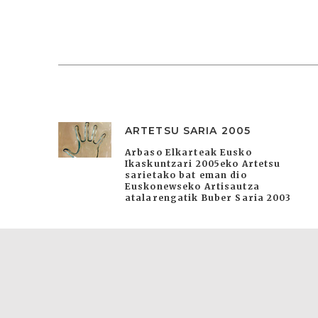
ARTETSU SARIA 2005
Arbaso Elkarteak Eusko
Ikaskuntzari 2005eko Artetsu
sarietako bat eman dio
Euskonewseko Artisautza
atalarengatik Buber Saria 2003