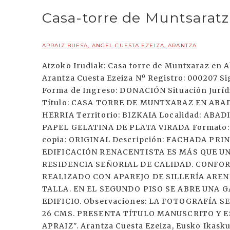
Casa-torre de Muntsarat
APRAIZ BUESA, ANGEL
CUESTA EZEIZA, ARANTZA
Atzoko Irudiak: Casa torre de Muntxaraz en 
Arantza Cuesta Ezeiza Nº Registro: 000207 S
Forma de Ingreso: DONACIÓN Situación Jurí
Título: CASA TORRE DE MUNTXARAZ EN ABADIÑ
HERRIA Territorio: BIZKAIA Localidad: ABAD
PAPEL GELATINA DE PLATA VIRADA Formato: 9
copia: ORIGINAL Descripción: FACHADA PR
EDIFICACIÓN RENACENTISTA ES MÁS QUE U
RESIDENCIA SEÑORIAL DE CALIDAD. CONFO
REALIZADO CON APAREJO DE SILLERÍA AREN
TALLA. EN EL SEGUNDO PISO SE ABRE UNA 
EDIFICIO. Observaciones: LA FOTOGRAFÍA 
26 CMS. PRESENTA TÍTULO MANUSCRITO Y E
APRAIZ". Arantza Cuesta Ezeiza, Eusko Ikas