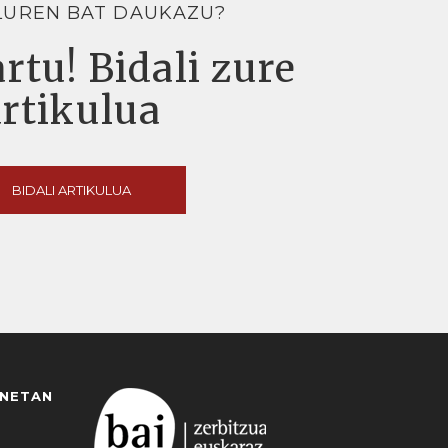
LUREN BAT DAUKAZU?
rtu! Bidali zure
artikulua
BIDALI ARTIKULUA
ANETAN