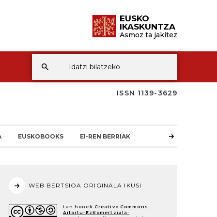
EUSKO
IKASKUNTZA
Asmoz ta jakitez
ISSN 1139-3629
A
EUSKOBOOKS
EI-REN BERRIAK
WEB BERTSIOA ORIGINALA IKUSI
Lan honek
Creative Commons
Aitortu-EzKomertziala-