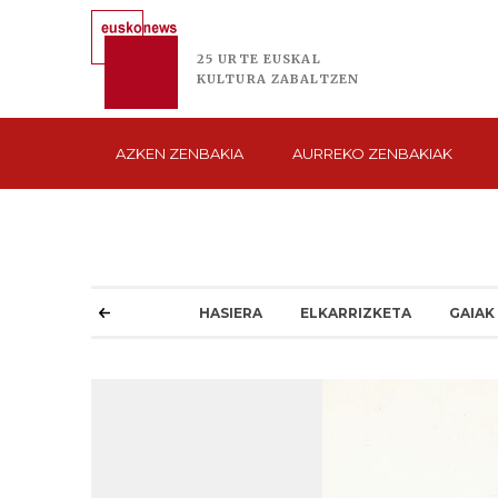
25 URTE
EUSKAL
KULTURA
ZABALTZEN
AZKEN
ZENBAKIA
AURREKO
ZENBAKIAK
HASIERA
ELKARRIZKETA
GAIAK