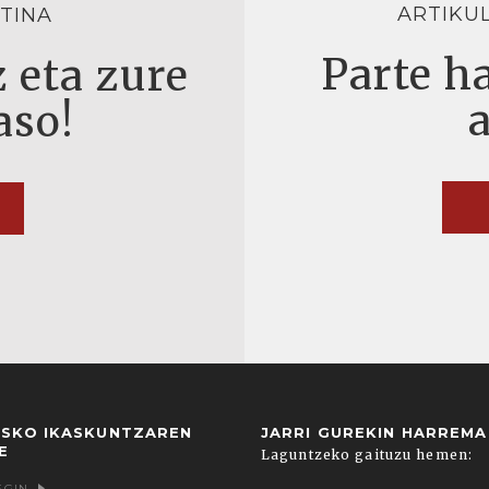
ARTIKU
TINA
Parte ha
 eta zure
aso!
USKO IKASKUNTZAREN
JARRI GUREKIN HARREM
E
Laguntzeko gaituzu hemen:
EGIN