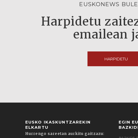
EUSKONEWS BULE
Harpidetu zaitez
emailean j
HARPIDETU
EUSKO IKASKUNTZAREKIN
EGIN E
ELKARTU
BAZKID
Hurrengo sareetan aurkitu gaitzazu:
BAZKIDE 