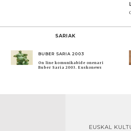
SARIAK
BUBER SARIA 2003
On line komunikabide onenari
Buber Saria 2003. Euskonews
EUSKAL KULT