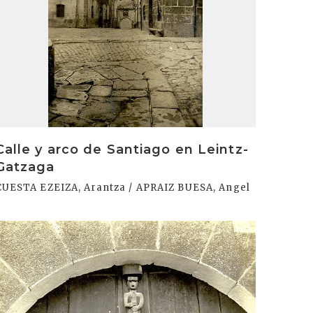
Calle y arco de Santiago en Leintz-
Gatzaga
CUESTA EZEIZA, Arantza / APRAIZ BUESA, Angel
rakurri