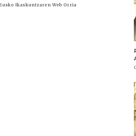
) Eusko Ikaskuntzaren Web Orria
I