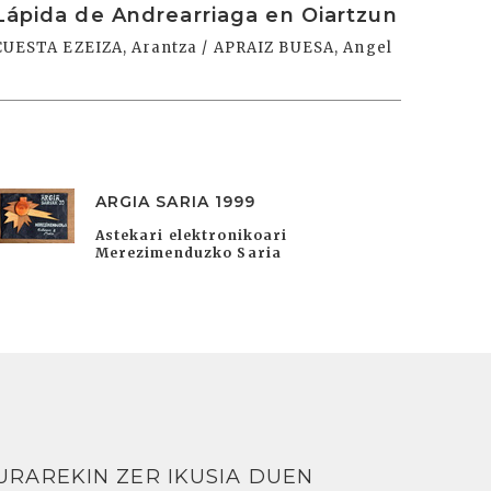
Lápida de Andrearriaga en Oiartzun
CUESTA EZEIZA, Arantza / APRAIZ BUESA, Angel
ARGIA SARIA 1999
Astekari elektronikoari
Merezimenduzko Saria
URAREKIN ZER IKUSIA DUEN