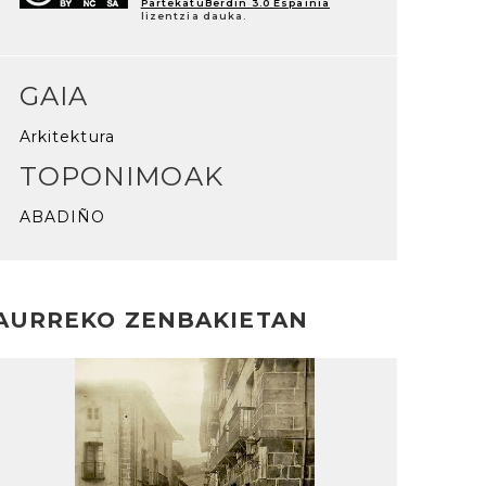
PartekatuBerdin 3.0 Espainia
lizentzia dauka.
GAIA
Arkitektura
TOPONIMOAK
ABADIÑO
AURREKO ZENBAKIETAN
rakurri