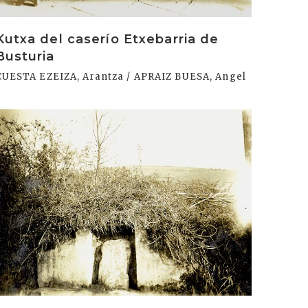
Kutxa del caserío Etxebarria de
Busturia
CUESTA EZEIZA, Arantza / APRAIZ BUESA, Angel
rakurri