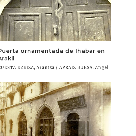
Puerta ornamentada de Ihabar en
Arakil
CUESTA EZEIZA, Arantza / APRAIZ BUESA, Angel
rakurri