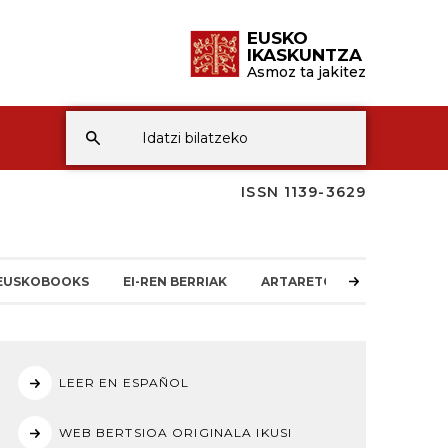
EUSKO
IKASKUNTZA
Asmoz ta jakitez
ISSN 1139-3629
EUSKOBOOKS
EI-REN BERRIAK
ARTARETOA
LEER EN ESPAÑOL
WEB BERTSIOA ORIGINALA IKUSI