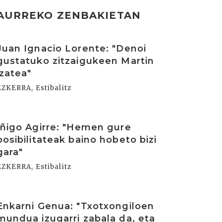
AURREKO ZENBAKIETAN
rakurri
Juan Ignacio Lorente: "Denoi
gustatuko zitzaigukeen Martin
izatea"
EZKERRA, Estibalitz
rakurri
Iñigo Agirre: "Hemen gure
posibilitateak baino hobeto bizi
gara"
EZKERRA, Estibalitz
rakurri
Enkarni Genua: "Txotxongiloen
mundua izugarri zabala da, eta