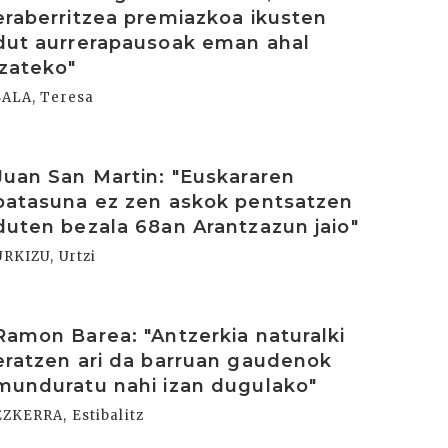
eraberritzea premiazkoa ikusten
dut aurrerapausoak eman ahal
izateko"
SALA, Teresa
rakurri
Juan San Martin: "Euskararen
batasuna ez zen askok pentsatzen
duten bezala 68an Arantzazun jaio"
URKIZU, Urtzi
rakurri
Ramon Barea: "Antzerkia naturalki
eratzen ari da barruan gaudenok
munduratu nahi izan dugulako"
EZKERRA, Estibalitz