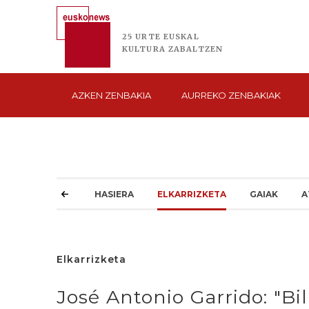
25 URTE
EUSKAL
KULTURA
ZABALTZEN
AZKEN
ZENBAKIA
AURREKO
ZENBAKIAK
HASIERA
ELKARRIZKETA
GAIAK
A
Elkarrizketa
José Antonio Garrido: "Bi