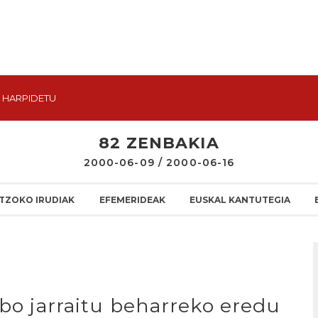
HARPIDETU
82 ZENBAKIA
2000-06-09 / 2000-06-16
TZOKO IRUDIAK
EFEMERIDEAK
EUSKAL KANTUTEGIA
lbo jarraitu beharreko eredu