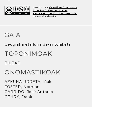
Lan honek
Creative Commons
Aitortu-EzKomertziala-
PartekatuBerdin 3.0 Espainia
lizentzia dauka.
GAIA
Geografia eta lurralde-antolaketa
TOPONIMOAK
BILBAO
ONOMASTIKOAK
AZKUNA URRETA, Iñaki
FOSTER, Norman
GARRIDO, José Antonio
GEHRY, Frank