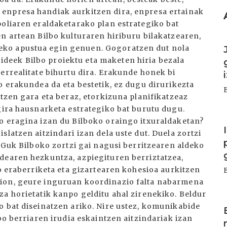
I
I
I