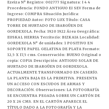
Ezeiza Nº Registro: 002777 Signatura: I 4 4
Procedencia: FONDO ANTIGUO EI SEV Forma de
Ingreso: COMPRA Situación Jurídica:
PROPIEDAD Autor: FOTO LUX Título: CASA
TORRE DE HURTADO DE IBARGÜEN DE
GORDEXOLA. Fecha: 1920 1922 Área Geográfica:
EUSKAL HERRIA Territorio: BIZKAIA Localidad:
GORDEXOLA Nº de unidades: 1 POSITIVO EN
SOPORTE PAPEL GELATINA DE PLATA Formato:
12,5 X 17,5 cms. Conservación: BUENO Original o
copia: COPIA Descripción: ANTIGUO SOLAR DE
HURTADO DE IBARGÜEN DE GORDEXOLA.
ACTUALMENTE TRANSFORMADO EN CASERÍO.
LA PLANTA BAJA ES LA PRIMITIVA. PRESENTA
UN ACCESO CON ESCUDOS DE ARMAS Y
DECORACIÓN. Observaciones: LA FOTOGRAFÍA
SE ENCUENTRA PEGADA SOBRE UN CARTÓN DE
20 X 26 CMS. EN EL CARTÓN APARECE EL
TÍTULO DADO A LA FOTOGRAFÍA Y LA