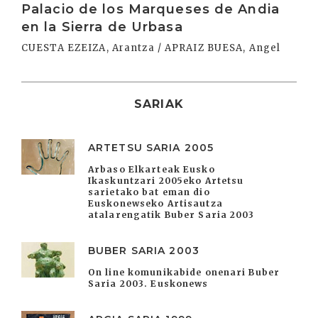
Palacio de los Marqueses de Andia
en la Sierra de Urbasa
CUESTA EZEIZA, Arantza / APRAIZ BUESA, Angel
SARIAK
ARTETSU SARIA 2005
Arbaso Elkarteak Eusko
Ikaskuntzari 2005eko Artetsu
sarietako bat eman dio
Euskonewseko Artisautza
atalarengatik Buber Saria 2003
BUBER SARIA 2003
On line komunikabide onenari Buber
Saria 2003. Euskonews