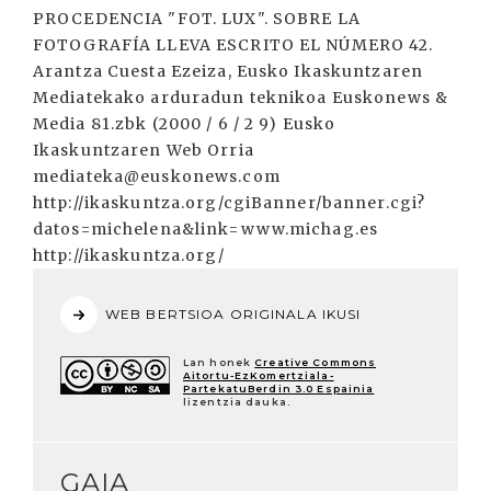
PROCEDENCIA "FOT. LUX". SOBRE LA
FOTOGRAFÍA LLEVA ESCRITO EL NÚMERO 42.
Arantza Cuesta Ezeiza, Eusko Ikaskuntzaren
Mediatekako arduradun teknikoa Euskonews &
Media 81.zbk (2000 / 6 / 2 9) Eusko
Ikaskuntzaren Web Orria
mediateka@euskonews.com
http://ikaskuntza.org/cgiBanner/banner.cgi?
datos=michelena&link=www.michag.es
http://ikaskuntza.org/
WEB BERTSIOA ORIGINALA IKUSI
Lan honek
Creative Commons
Aitortu-EzKomertziala-
PartekatuBerdin 3.0 Espainia
lizentzia dauka.
GAIA