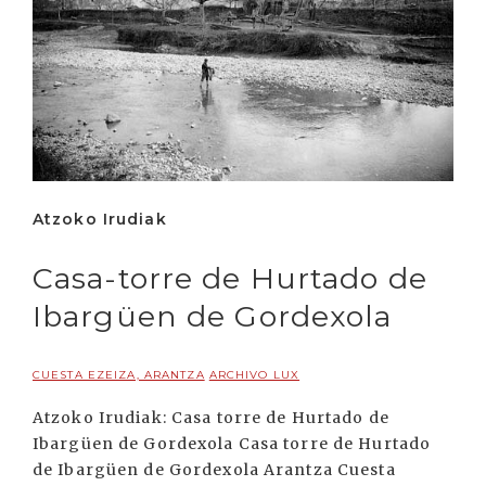
Atzoko Irudiak
Casa-torre de Hurtado de
Ibargüen de Gordexola
CUESTA EZEIZA, ARANTZA
ARCHIVO LUX
Atzoko Irudiak: Casa torre de Hurtado de
Ibargüen de Gordexola Casa torre de Hurtado
de Ibargüen de Gordexola Arantza Cuesta