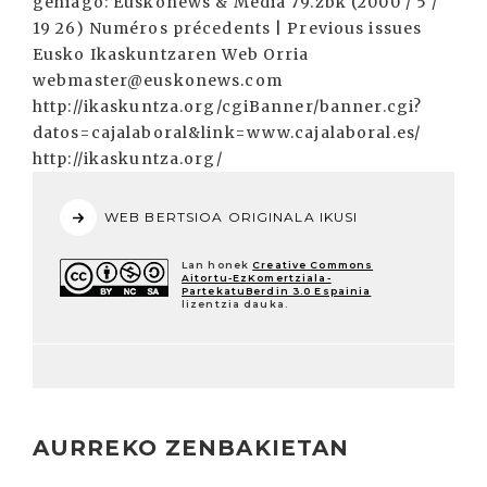
gehiago: Euskonews & Media 79.zbk (2000 / 5 /
19 26) Numéros précedents | Previous issues
Eusko Ikaskuntzaren Web Orria
webmaster@euskonews.com
http://ikaskuntza.org/cgiBanner/banner.cgi?
datos=cajalaboral&link=www.cajalaboral.es/
http://ikaskuntza.org/
WEB BERTSIOA ORIGINALA IKUSI
Lan honek
Creative Commons
Aitortu-EzKomertziala-
PartekatuBerdin 3.0 Espainia
lizentzia dauka.
AURREKO ZENBAKIETAN