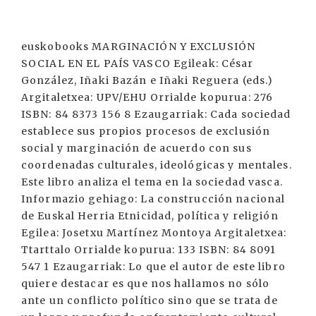
euskobooks MARGINACIÓN Y EXCLUSIÓN
SOCIAL EN EL PAÍS VASCO Egileak: César
González, Iñaki Bazán e Iñaki Reguera (eds.)
Argitaletxea: UPV/EHU Orrialde kopurua: 276
ISBN: 84 8373 156 8 Ezaugarriak: Cada sociedad
establece sus propios procesos de exclusión
social y marginación de acuerdo con sus
coordenadas culturales, ideológicas y mentales.
Este libro analiza el tema en la sociedad vasca.
Informazio gehiago: La construcción nacional
de Euskal Herria Etnicidad, política y religión
Egilea: Josetxu Martínez Montoya Argitaletxea:
Ttarttalo Orrialde kopurua: 133 ISBN: 84 8091
547 1 Ezaugarriak: Lo que el autor de este libro
quiere destacar es que nos hallamos no sólo
ante un conflicto político sino que se trata de