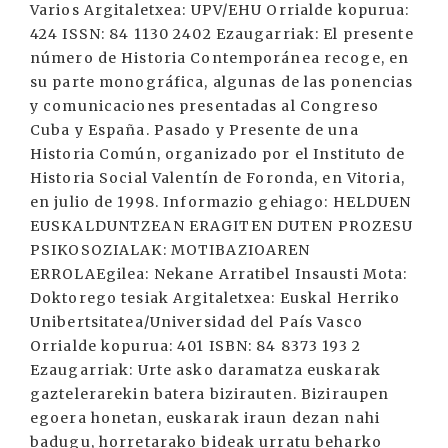
Varios Argitaletxea: UPV/EHU Orrialde kopurua:
424 ISSN: 84 1130 2402 Ezaugarriak: El presente
número de Historia Contemporánea recoge, en
su parte monográfica, algunas de las ponencias
y comunicaciones presentadas al Congreso
Cuba y España. Pasado y Presente de una
Historia Común, organizado por el Instituto de
Historia Social Valentín de Foronda, en Vitoria,
en julio de 1998. Informazio gehiago: HELDUEN
EUSKALDUNTZEAN ERAGITEN DUTEN PROZESU
PSIKOSOZIALAK: MOTIBAZIOAREN
ERROLAEgilea: Nekane Arratibel Insausti Mota:
Doktorego tesiak Argitaletxea: Euskal Herriko
Unibertsitatea/Universidad del País Vasco
Orrialde kopurua: 401 ISBN: 84 8373 193 2
Ezaugarriak: Urte asko daramatza euskarak
gaztelerarekin batera bizirauten. Biziraupen
egoera honetan, euskarak iraun dezan nahi
badugu, horretarako bideak urratu beharko