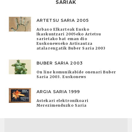
SARIAK
ARTETSU SARIA 2005
Arbaso Elkarteak Eusko
Ikaskuntzari 2005eko Artetsu
sarietako bat eman dio
Euskonewseko Artisautza
atalarengatik Buber Saria 2003
BUBER SARIA 2003
On line komunikabide onenari Buber
Saria 2003. Euskonews
ARGIA SARIA 1999
Astekari elektronikoari
Merezimenduzko Saria