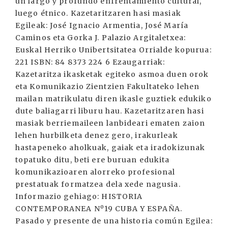
un largo y profundo enfrentamiento cultural,
luego étnico. Kazetaritzaren hasi masiak
Egileak: José Ignacio Armentia, José María
Caminos eta Gorka J. Palazio Argitaletxea:
Euskal Herriko Unibertsitatea Orrialde kopurua:
221 ISBN: 84 8373 224 6 Ezaugarriak:
Kazetaritza ikasketak egiteko asmoa duen orok
eta Komunikazio Zientzien Fakultateko lehen
mailan matrikulatu diren ikasle guztiek edukiko
dute baliagarri liburu hau. Kazetaritzaren hasi
masiak berriemaileen lanbideari ematen zaion
lehen hurbilketa denez gero, irakurleak
hastapeneko aholkuak, gaiak eta iradokizunak
topatuko ditu, beti ere buruan edukita
komunikazioaren alorreko profesional
prestatuak formatzea dela xede nagusia.
Informazio gehiago: HISTORIA
CONTEMPORANEA Nº19 CUBA Y ESPAÑA.
Pasado y presente de una historia común Egilea: