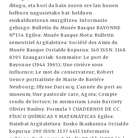
ditugu, eta hori da hain zuzen ere lan honen
helburu nagusietako bat: helduen
euskalduntzean murgiltzea. Informazio
gehiago: Bulletin du Musée Basque BAYONNE
Nº154 Egilea: Musée Basque Mota: Bulletin
semestriel Argitaletxea: Société des Amis du
Musée Basque Orrialde kopurua: 140 ISSN: 1148
8395 Ezaugarriak: Sommaire: Le port de
Bayonne (1944 1965); Une rivière sous
influence; Le mot du conservateur; Robert
Gence portraitiste de Marie de Baviére
Neubourg; Ulysse Darracq; L'année du port au
museum; Une pastorale rare, Agota; Compte
rendu de lecture; In memoriam Louis Barriety
Olivier Baulny. Formula 5 CUADERNOS DE CC.
FÍSICO QUÍMICAS Y MATEMÁTICAS Egilea:
Hainbat Argitaletxea: Eusko Ikaskuntza Orrialde
kopurua: 290 ISSN: 1137 4411 Informazio