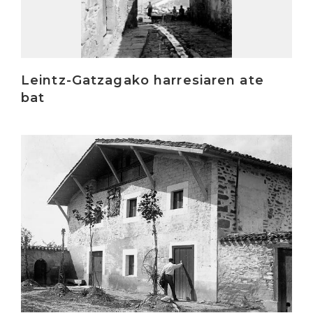
Leintz-Gatzagako harresiaren ate
bat
Irakurri