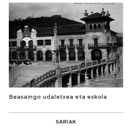
Irakurri
Beasaingo udaletxea eta eskola
SARIAK