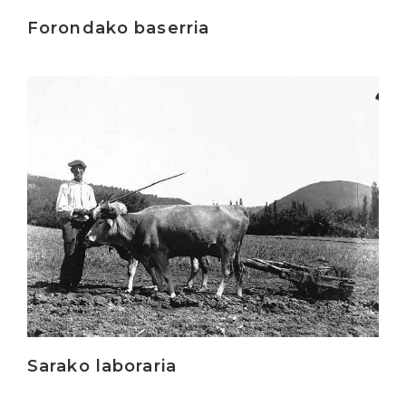
Forondako baserria
Irakurri
Sarako laboraria