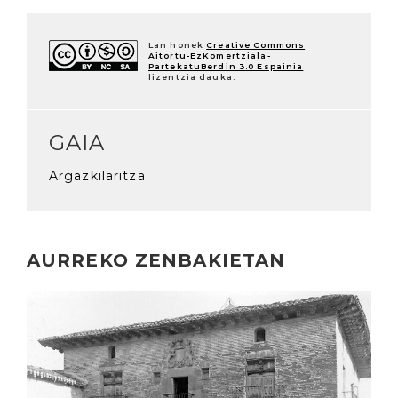
Lan honek
Creative Commons
Aitortu-EzKomertziala-
PartekatuBerdin 3.0 Espainia
lizentzia dauka.
GAIA
Argazkilaritza
AURREKO ZENBAKIETAN
Irakurri