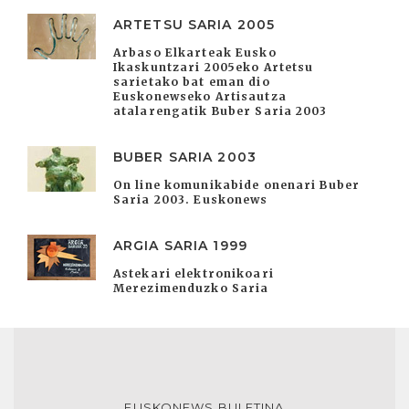
ARTETSU SARIA 2005
Arbaso Elkarteak Eusko
Ikaskuntzari 2005eko Artetsu
sarietako bat eman dio
Euskonewseko Artisautza
atalarengatik Buber Saria 2003
BUBER SARIA 2003
On line komunikabide onenari Buber
Saria 2003. Euskonews
ARGIA SARIA 1999
Astekari elektronikoari
Merezimenduzko Saria
EUSKONEWS BULETINA