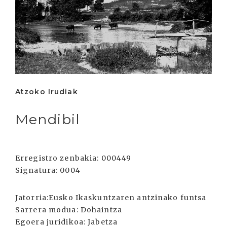
Atzoko Irudiak
Mendibil
Erregistro zenbakia:
000449
Signatura:
0004
Jatorria:
Eusko Ikaskuntzaren antzinako funtsa
Sarrera modua:
Dohaintza
Egoera juridikoa:
Jabetza