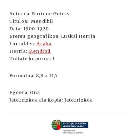
Autorea:
Enrique Guinea
Tituloa:
Mendibil
Data:
1900-1920
Eremu geografikoa:
Euskal Herria
Lurraldea:
Araba
Herria:
Mendibil
Unitate kopurua:
1
Formatoa:
8,8 x 11,7
Egoera:
Ona
Jatorrizkoa ala kopia:
Jatorrizkoa