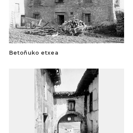
Betoñuko etxea
Irakurri