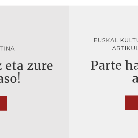
EUSKAL KULT
ARTIKU
TINA
Parte ha
 eta zure
aso!