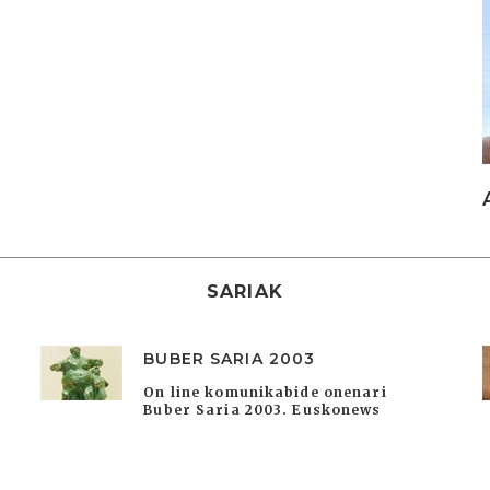
SARIAK
BUBER SARIA 2003
On line komunikabide onenari
Buber Saria 2003. Euskonews