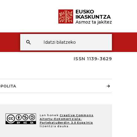
EUSKO
IKASKUNTZA
Asmoz ta jakitez
ISSN 1139-3629
POLITA
Lan honek
Creative Commons
Aitortu-EzKomertziala-
PartekatuBerdin 3.0 Espainia
lizentzia dauka.