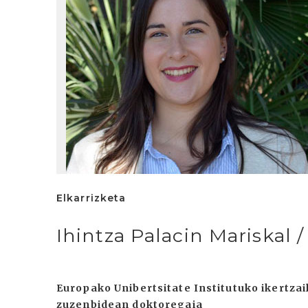
Elkarrizketa
Ihintza Palacin Mariskal 
Europako Unibertsitate Institutuko ikertza
zuzenbidean doktoregaia