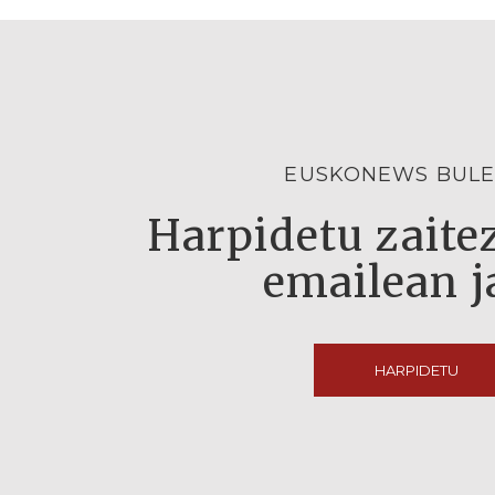
EUSKONEWS BULE
Harpidetu zaitez
emailean j
HARPIDETU