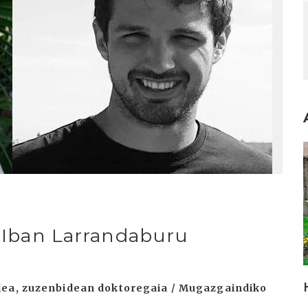
I
/ Iban Larrandaburu
ilea, zuzenbidean doktoregaia / Mugazgaindiko