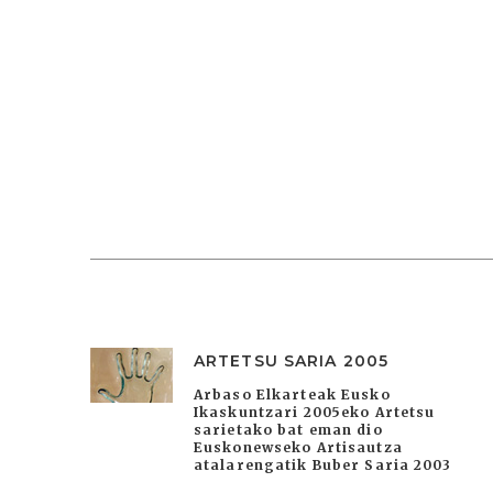
ARTETSU SARIA 2005
Arbaso Elkarteak Eusko
Ikaskuntzari 2005eko Artetsu
sarietako bat eman dio
Euskonewseko Artisautza
atalarengatik Buber Saria 2003