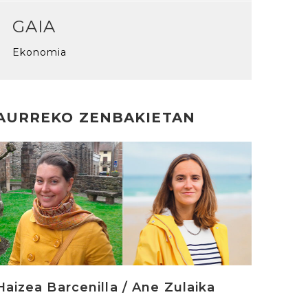
GAIA
Ekonomia
AURREKO ZENBAKIETAN
rakurri
Haizea Barcenilla / Ane Zulaika