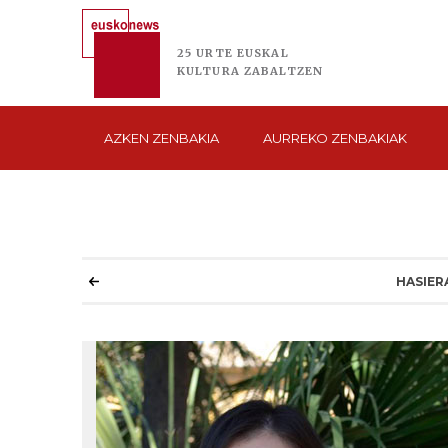
25 URTE
EUSKAL
KULTURA
ZABALTZEN
AZKEN
ZENBAKIA
AURREKO
ZENBAKIAK
HASIER