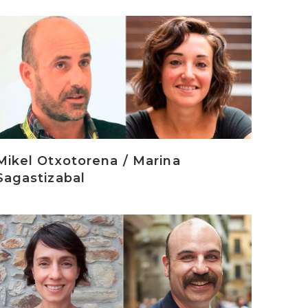
rakurri
Mikel Otxotorena / Marina
Sagastizabal
rakurri