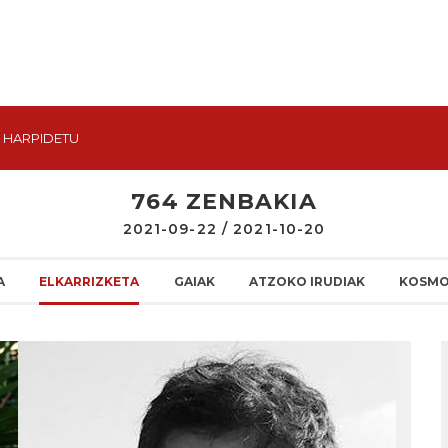
HARPIDETU
764 ZENBAKIA
2021-09-22 / 2021-10-20
A
ELKARRIZKETA
GAIAK
ATZOKO IRUDIAK
KOSMO