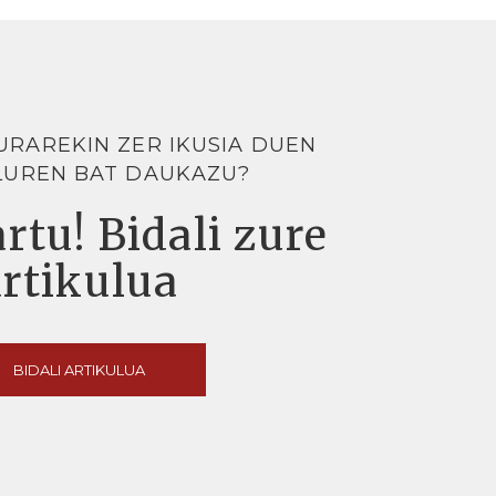
URAREKIN ZER IKUSIA DUEN
LUREN BAT DAUKAZU?
rtu! Bidali zure
artikulua
BIDALI ARTIKULUA