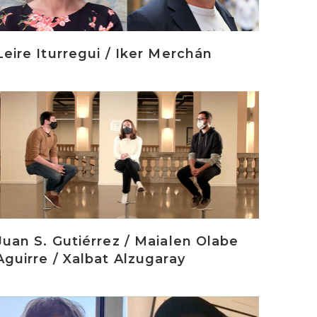
Leire Iturregui / Iker Merchán
rakurri
Juan S. Gutiérrez / Maialen Olabe
Aguirre / Xalbat Alzugaray
rakurri