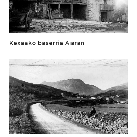
Kexaako baserria Aiaran
Irakurri