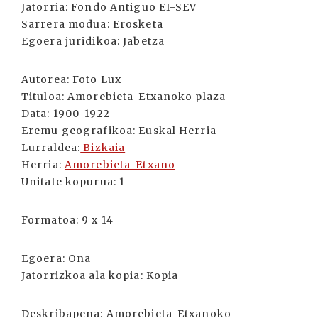
Jatorria:
Fondo Antiguo EI-SEV
Sarrera modua:
Erosketa
Egoera juridikoa:
Jabetza
Autorea:
Foto Lux
Tituloa:
Amorebieta-Etxanoko plaza
Data:
1900-1922
Eremu geografikoa:
Euskal Herria
Lurraldea:
Bizkaia
Herria:
Amorebieta-Etxano
Unitate kopurua:
1
Formatoa:
9 x 14
Egoera:
Ona
Jatorrizkoa ala kopia:
Kopia
Deskribapena:
Amorebieta-Etxanoko