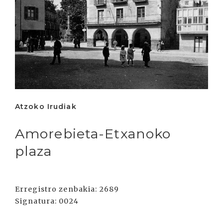
Atzoko Irudiak
Amorebieta-Etxanoko
plaza
Erregistro zenbakia:
2689
Signatura:
0024