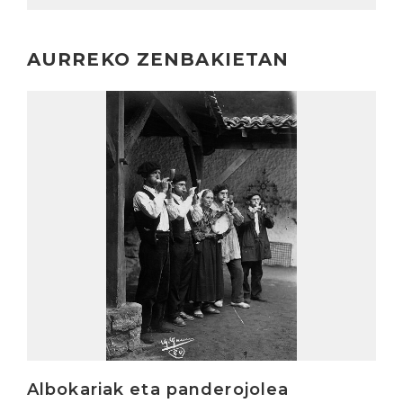
AURREKO ZENBAKIETAN
Irakurri
Albokariak eta panderojolea