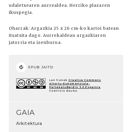
udaletxearen aurrealdea. Herriko plazaren
ikuspegia.
Oharrak:
Argazkia 25 x 26 cm-ko kartoi batean
itsatsita dago. Aurrekaldean argazkiaren
jatorria eta izenburua.
EPUB JAITSI
Lan honek
Creative Commons
Aitortu-EzKomertziala-
PartekatuBerdin 3.0 Espainia
lizentzia dauka.
GAIA
Arkitektura