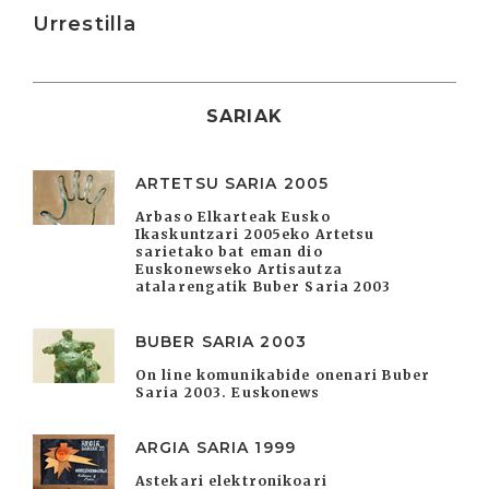
Urrestilla
SARIAK
ARTETSU SARIA 2005
Arbaso Elkarteak Eusko
Ikaskuntzari 2005eko Artetsu
sarietako bat eman dio
Euskonewseko Artisautza
atalarengatik Buber Saria 2003
BUBER SARIA 2003
On line komunikabide onenari Buber
Saria 2003. Euskonews
ARGIA SARIA 1999
Astekari elektronikoari