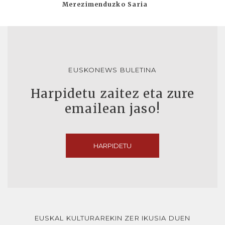
Merezimenduzko Saria
EUSKONEWS BULETINA
Harpidetu zaitez eta zure
emailean jaso!
HARPIDETU
EUSKAL KULTURAREKIN ZER IKUSIA DUEN