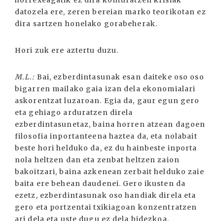
datozela ere, zeren bereian marko teorikotan ez
dira sartzen honelako gorabeherak.
Hori zuk ere aztertu duzu.
M.L.:
Bai, ezberdintasunak esan daiteke oso oso
bigarren mailako gaia izan dela ekonomialari
askorentzat luzaroan. Egia da, gaur egun gero
eta gehiago arduratzen direla
ezberdintasunetaz, baina horren atzean dagoen
filosofia inportanteena haztea da, eta nolabait
beste hori helduko da, ez du hainbeste inporta
nola heltzen dan eta zenbat heltzen zaion
bakoitzari, baina azkenean zerbait helduko zaie
baita ere behean daudenei. Gero ikusten da
ezetz, ezberdintasunak oso handiak direla eta
gero eta portzentai txikiagoan konzentratzen
ari dela eta uste dugu ez dela bidezkoa.