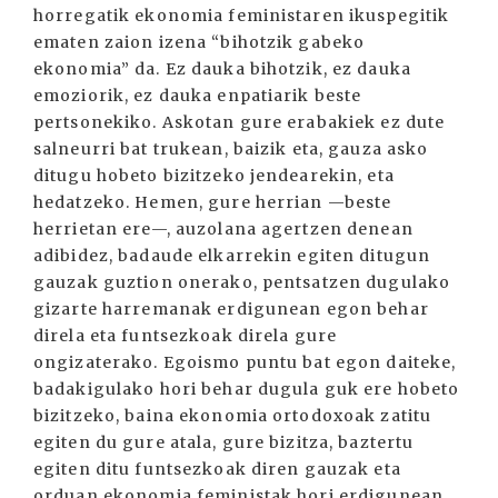
horregatik ekonomia feministaren ikuspegitik
ematen zaion izena “bihotzik gabeko
ekonomia” da. Ez dauka bihotzik, ez dauka
emoziorik, ez dauka enpatiarik beste
pertsonekiko. Askotan gure erabakiek ez dute
salneurri bat trukean, baizik eta, gauza asko
ditugu hobeto bizitzeko jendearekin, eta
hedatzeko. Hemen, gure herrian —beste
herrietan ere—, auzolana agertzen denean
adibidez, badaude elkarrekin egiten ditugun
gauzak guztion onerako, pentsatzen dugulako
gizarte harremanak erdigunean egon behar
direla eta funtsezkoak direla gure
ongizaterako. Egoismo puntu bat egon daiteke,
badakigulako hori behar dugula guk ere hobeto
bizitzeko, baina ekonomia ortodoxoak zatitu
egiten du gure atala, gure bizitza, baztertu
egiten ditu funtsezkoak diren gauzak eta
orduan ekonomia feministak hori erdigunean