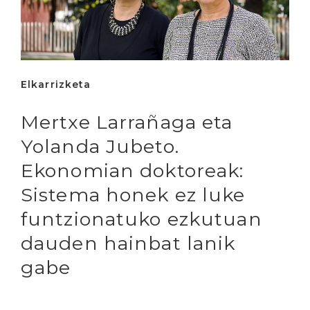
Elkarrizketa
Mertxe Larrañaga eta
Yolanda Jubeto.
Ekonomian doktoreak:
Sistema honek ez luke
funtzionatuko ezkutuan
dauden hainbat lanik
gabe