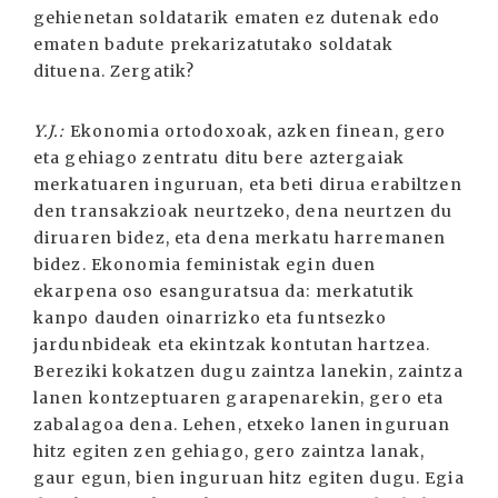
gehienetan soldatarik ematen ez dutenak edo
ematen badute prekarizatutako soldatak
dituena. Zergatik?
Y.J.:
Ekonomia ortodoxoak, azken finean, gero
eta gehiago zentratu ditu bere aztergaiak
merkatuaren inguruan, eta beti dirua erabiltzen
den transakzioak neurtzeko, dena neurtzen du
diruaren bidez, eta dena merkatu harremanen
bidez. Ekonomia feministak egin duen
ekarpena oso esanguratsua da: merkatutik
kanpo dauden oinarrizko eta funtsezko
jardunbideak eta ekintzak kontutan hartzea.
Bereziki kokatzen dugu zaintza lanekin, zaintza
lanen kontzeptuaren garapenarekin, gero eta
zabalagoa dena. Lehen, etxeko lanen inguruan
hitz egiten zen gehiago, gero zaintza lanak,
gaur egun, bien inguruan hitz egiten dugu. Egia