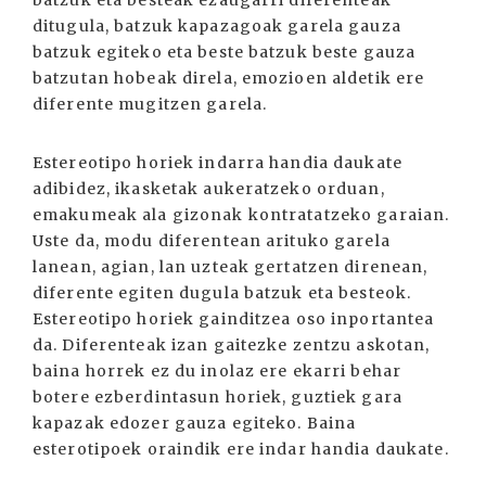
ditugula, batzuk kapazagoak garela gauza
batzuk egiteko eta beste batzuk beste gauza
batzutan hobeak direla, emozioen aldetik ere
diferente mugitzen garela.
Estereotipo horiek indarra handia daukate
adibidez, ikasketak aukeratzeko orduan,
emakumeak ala gizonak kontratatzeko garaian.
Uste da, modu diferentean arituko garela
lanean, agian, lan uzteak gertatzen direnean,
diferente egiten dugula batzuk eta besteok.
Estereotipo horiek gainditzea oso inportantea
da. Diferenteak izan gaitezke zentzu askotan,
baina horrek ez du inolaz ere ekarri behar
botere ezberdintasun horiek, guztiek gara
kapazak edozer gauza egiteko. Baina
esterotipoek oraindik ere indar handia daukate.