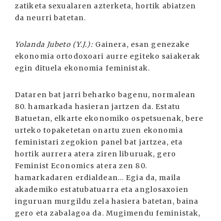
zatiketa sexualaren azterketa, hortik abiatzen
da neurri batetan.
Yolanda Jubeto (Y.J.):
Gainera, esan genezake
ekonomia ortodoxoari aurre egiteko saiakerak
egin dituela ekonomia feministak.
Dataren bat jarri beharko bagenu, normalean
80. hamarkada hasieran jartzen da. Estatu
Batuetan, elkarte ekonomiko ospetsuenak, bere
urteko topaketetan onartu zuen ekonomia
feministari zegokion panel bat jartzea, eta
hortik aurrera atera ziren liburuak, gero
Feminist Economics atera zen 80.
hamarkadaren erdialdean... Egia da, maila
akademiko estatubatuarra eta anglosaxoien
inguruan murgildu zela hasiera batetan, baina
gero eta zabalagoa da. Mugimendu feministak,