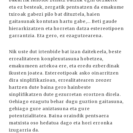
eta ez besteak, zergatik pentsatzen da emakume
txiroak gabezi pilo bat dituztela, haien
gaitasunak kontutan hartu gabe,... Beti gaude
hierarkizatzen eta horretan datza estereotipoen
garrantzia. Eta gero, ez ezagutzearena.
Nik uste dut irtenbide bat izan daitekeela, beste
errealitateen konplexutasuna hobetzea,
emakumeen artekoa ere, eta eredu ezberdinak
ikusten joatea. Estereotipoak asko oinarritzen
dira sinplifikazioan, errealitatearen zeozer
hartzen dute baina gero hainbeste
sinplifikatzen dute gezurretan erortzen direla.
Gehiago ezagutu behar dugu guztion gaitasuna,
gehiago gure aniztasuna eta gure
potentzialitatea. Baina oraindik pentsaera
matxista oso hedatua dago eta hori erronka
izugarria da.