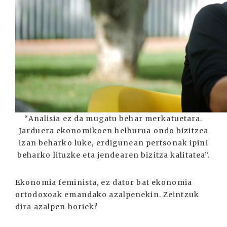
“Analisia ez da mugatu behar merkatuetara.
Jarduera ekonomikoen helburua ondo bizitzea
izan beharko luke, erdigunean pertsonak ipini
beharko lituzke eta jendearen bizitza kalitatea”.
Ekonomia feminista, ez dator bat ekonomia
ortodoxoak emandako azalpenekin. Zeintzuk
dira azalpen horiek?