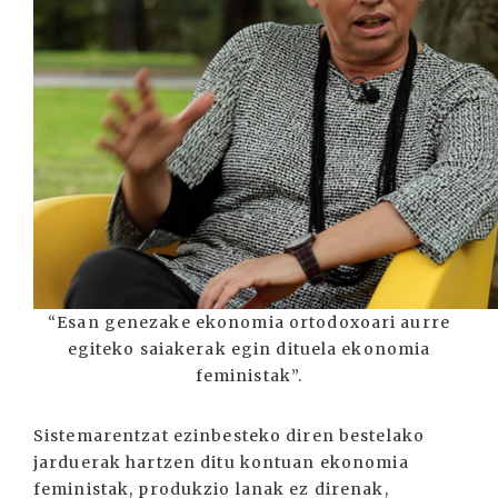
“Esan genezake ekonomia ortodoxoari aurre
egiteko saiakerak egin dituela ekonomia
feministak”.
Sistemarentzat ezinbesteko diren bestelako
jarduerak hartzen ditu kontuan ekonomia
feministak, produkzio lanak ez direnak,