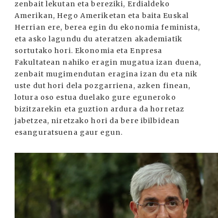
zenbait lekutan eta bereziki, Erdialdeko
Amerikan, Hego Ameriketan eta baita Euskal
Herrian ere, berea egin du ekonomia feminista,
eta asko lagundu du ateratzen akademiatik
sortutako hori. Ekonomia eta Enpresa
Fakultatean nahiko eragin mugatua izan duena,
zenbait mugimendutan eragina izan du eta nik
uste dut hori dela pozgarriena, azken finean,
lotura oso estua duelako gure eguneroko
bizitzarekin eta guztion ardura da horretaz
jabetzea, niretzako hori da bere ibilbidean
esanguratsuena gaur egun.