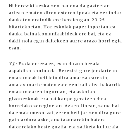
Ni bereziki kezkatzen nauena da gazteetan
artean ematen diren estereotipoak eta zer indar
daukaten oraindik ere beraiengan, 20-25
bitartekoetan. Hor eskolak paper inportantea
dauka baina komunikabideak ere bai, eta ez
dakit nola egin daitekeen aurre arazo horri egia
esan.
Y.J.:
Ez da erreza ez, esan duzun bezala
aspaldiko kontua da. Bereziki gure jendartean
emakumeak beti lotu dira ama izatearekin,
amatasunari ematen zaio zentralitatea bakarrik
emakumearen inguruan, eta askotan
gizonezkoak era bat kanpo geratzen dira
horrelako zereginetan. Azken finean, zama bat
da emakumeontzat, zeren beti jartzen dira gure
gain ardura asko, amatasunarekin batera
datorrelako beste guztia, eta zatiketa kulturala