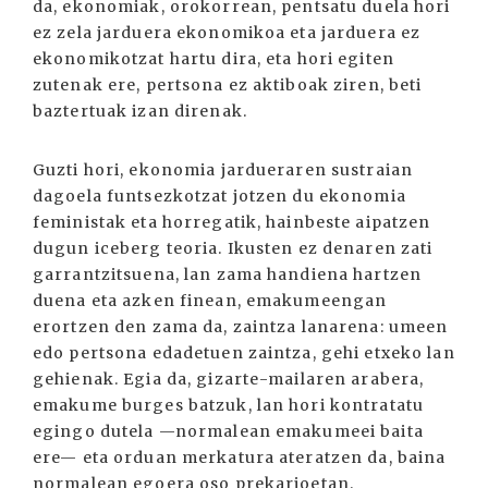
da, ekonomiak, orokorrean, pentsatu duela hori
ez zela jarduera ekonomikoa eta jarduera ez
ekonomikotzat hartu dira, eta hori egiten
zutenak ere, pertsona ez aktiboak ziren, beti
baztertuak izan direnak.
Guzti hori, ekonomia jardueraren sustraian
dagoela funtsezkotzat jotzen du ekonomia
feministak eta horregatik, hainbeste aipatzen
dugun iceberg teoria. Ikusten ez denaren zati
garrantzitsuena, lan zama handiena hartzen
duena eta azken finean, emakumeengan
erortzen den zama da, zaintza lanarena: umeen
edo pertsona edadetuen zaintza, gehi etxeko lan
gehienak. Egia da, gizarte-mailaren arabera,
emakume burges batzuk, lan hori kontratatu
egingo dutela —normalean emakumeei baita
ere— eta orduan merkatura ateratzen da, baina
normalean egoera oso prekarioetan.