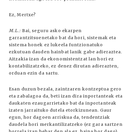
Ez, Mertxe?
M.L.:
Bai, seguru asko ekarpen
garrantzitsuenetako bat da hori, sistemak eta
sistema honek ez lukeela funtzionatuko
ezkutuan dauden hainbat lanik gabe adieraztea.
Aitzakia izan da ekonomistentzat lan hori ez
kontabilizatzeko, ez denez dirutan adierazten,
orduan ezin da sartu.
Esan duzun bezala, zaintzaren kontzeptua gero
eta zabalagoa da, beti izan dira inportanteak eta
daukaten ezaugarrietako bat da inportanteak
izaten jarraituko dutela etorkizunean. Gaur
egun, hor dagoen arriskua da, tendentziak
daudela hori merkantilizatzeko (ez gara sartzen
horrela izan behar den ala ez, baina hor dago)