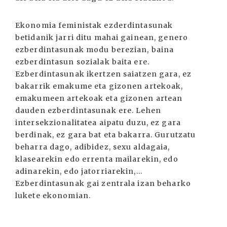
Ekonomia feministak ezderdintasunak
betidanik jarri ditu mahai gainean, genero
ezberdintasunak modu berezian, baina
ezberdintasun sozialak baita ere.
Ezberdintasunak ikertzen saiatzen gara, ez
bakarrik emakume eta gizonen artekoak,
emakumeen artekoak eta gizonen artean
dauden ezberdintasunak ere. Lehen
intersekzionalitatea aipatu duzu, ez gara
berdinak, ez gara bat eta bakarra. Gurutzatu
beharra dago, adibidez, sexu aldagaia,
klasearekin edo errenta mailarekin, edo
adinarekin, edo jatorriarekin,...
Ezberdintasunak gai zentrala izan beharko
lukete ekonomian.