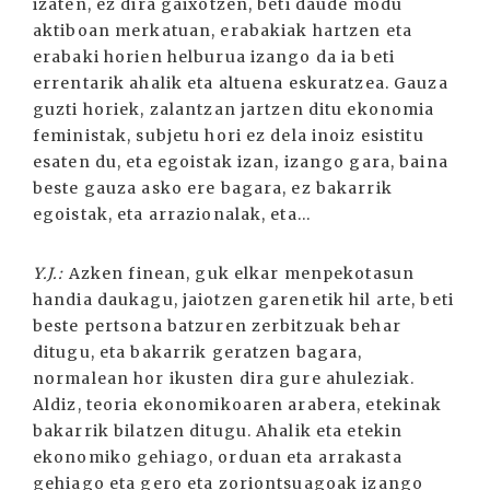
izaten, ez dira gaixotzen, beti daude modu
aktiboan merkatuan, erabakiak hartzen eta
erabaki horien helburua izango da ia beti
errentarik ahalik eta altuena eskuratzea. Gauza
guzti horiek, zalantzan jartzen ditu ekonomia
feministak, subjetu hori ez dela inoiz esistitu
esaten du, eta egoistak izan, izango gara, baina
beste gauza asko ere bagara, ez bakarrik
egoistak, eta arrazionalak, eta...
Y.J.:
Azken finean, guk elkar menpekotasun
handia daukagu, jaiotzen garenetik hil arte, beti
beste pertsona batzuren zerbitzuak behar
ditugu, eta bakarrik geratzen bagara,
normalean hor ikusten dira gure ahuleziak.
Aldiz, teoria ekonomikoaren arabera, etekinak
bakarrik bilatzen ditugu. Ahalik eta etekin
ekonomiko gehiago, orduan eta arrakasta
gehiago eta gero eta zoriontsuagoak izango