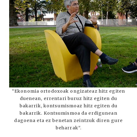
“Ekonomia ortodoxoak ongizateaz hitz egiten
duenean, errentari buruz hitz egiten du
bakarrik, kontsumismoaz hitz egiten du
bakarrik. Kontsumismoa da erdigunean
dagoena eta ez benetan zeintzuk diren gure
beharrak”.