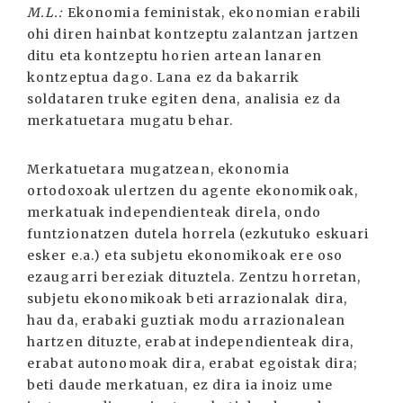
M.L.:
Ekonomia feministak, ekonomian erabili
ohi diren hainbat kontzeptu zalantzan jartzen
ditu eta kontzeptu horien artean lanaren
kontzeptua dago. Lana ez da bakarrik
soldataren truke egiten dena, analisia ez da
merkatuetara mugatu behar.
Merkatuetara mugatzean, ekonomia
ortodoxoak ulertzen du agente ekonomikoak,
merkatuak independienteak direla, ondo
funtzionatzen dutela horrela (ezkutuko eskuari
esker e.a.) eta subjetu ekonomikoak ere oso
ezaugarri bereziak dituztela. Zentzu horretan,
subjetu ekonomikoak beti arrazionalak dira,
hau da, erabaki guztiak modu arrazionalean
hartzen dituzte, erabat independienteak dira,
erabat autonomoak dira, erabat egoistak dira;
beti daude merkatuan, ez dira ia inoiz ume