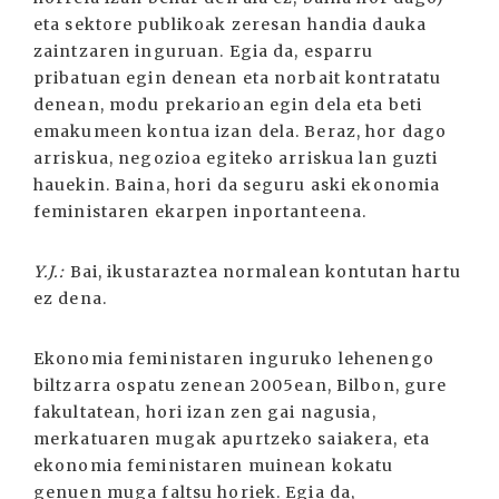
eta sektore publikoak zeresan handia dauka
zaintzaren inguruan. Egia da, esparru
pribatuan egin denean eta norbait kontratatu
denean, modu prekarioan egin dela eta beti
emakumeen kontua izan dela. Beraz, hor dago
arriskua, negozioa egiteko arriskua lan guzti
hauekin. Baina, hori da seguru aski ekonomia
feministaren ekarpen inportanteena.
Y.J.:
Bai, ikustaraztea normalean kontutan hartu
ez dena.
Ekonomia feministaren inguruko lehenengo
biltzarra ospatu zenean 2005ean, Bilbon, gure
fakultatean, hori izan zen gai nagusia,
merkatuaren mugak apurtzeko saiakera, eta
ekonomia feministaren muinean kokatu
genuen muga faltsu horiek. Egia da,