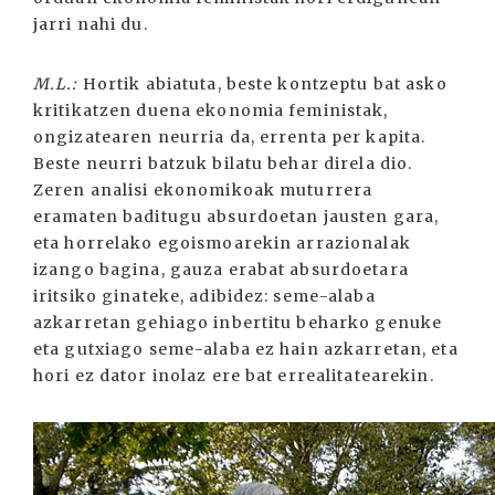
jarri nahi du.
M.L.:
Hortik abiatuta, beste kontzeptu bat asko
kritikatzen duena ekonomia feministak,
ongizatearen neurria da, errenta per kapita.
Beste neurri batzuk bilatu behar direla dio.
Zeren analisi ekonomikoak muturrera
eramaten baditugu absurdoetan jausten gara,
eta horrelako egoismoarekin arrazionalak
izango bagina, gauza erabat absurdoetara
iritsiko ginateke, adibidez: seme-alaba
azkarretan gehiago inbertitu beharko genuke
eta gutxiago seme-alaba ez hain azkarretan, eta
hori ez dator inolaz ere bat errealitatearekin.