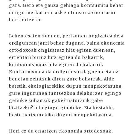
gara. Gero eta gauza gehiago kontsumitu behar
ditugu merkatuan, azken finean zoriontasun
hori lortzeko.
Lehen esaten zenuen, pertsonen ongizatea dela
erdigunean jarri behar duguna, baina ekonomia
ortodoxoak ongizateaz hitz egiten duenean,
errentari buruz hitz egiten du bakarrik,
kontsumismoaz hitz egiten du bakarrik.
Kontsumismoa da erdigunean dagoena eta ez
benetan zeintzuk diren gure beharrak. Alde
batetik, ekologiarekiko dugun menpekotasuna,
gure ingurunea funtsezkoa delako: zer egingo
genuke zuhaitzik gabe? naturarik gabe
bizitzeko? hil egingo ginateke. Eta bestalde,
beste pertsonekiko dugun menpekotasuna.
Hori ez du onartzen ekonomia ortodoxoak,