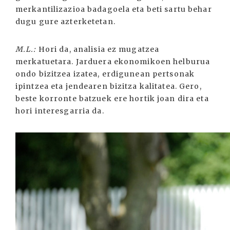
merkantilizazioa badagoela eta beti sartu behar
dugu gure azterketetan.
M.L.:
Hori da, analisia ez mugatzea
merkatuetara. Jarduera ekonomikoen helburua
ondo bizitzea izatea, erdigunean pertsonak
ipintzea eta jendearen bizitza kalitatea. Gero,
beste korronte batzuek ere hortik joan dira eta
hori interesgarria da.