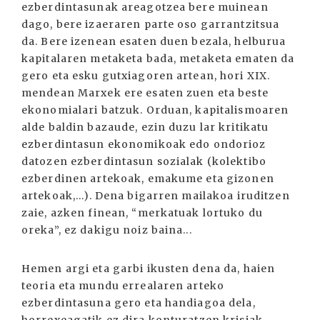
ezberdintasunak areagotzea bere muinean
dago, bere izaeraren parte oso garrantzitsua
da. Bere izenean esaten duen bezala, helburua
kapitalaren metaketa bada, metaketa ematen da
gero eta esku gutxiagoren artean, hori XIX.
mendean Marxek ere esaten zuen eta beste
ekonomialari batzuk. Orduan, kapitalismoaren
alde baldin bazaude, ezin duzu lar kritikatu
ezberdintasun ekonomikoak edo ondorioz
datozen ezberdintasun sozialak (kolektibo
ezberdinen artekoak, emakume eta gizonen
artekoak,...). Dena bigarren mailakoa iruditzen
zaie, azken finean, “merkatuak lortuko du
oreka”, ez dakigu noiz baina...
Hemen argi eta garbi ikusten dena da, haien
teoria eta mundu errealaren arteko
ezberdintasuna gero eta handiagoa dela,
horrexeagatik ez dira konturatzen krisiak