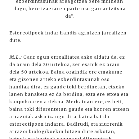
ezberdintasunak areagotzea bere muinean
dago, bere izaeraren parte oso garrantzitsua
da”.
Estereotipoek indar handiz agintzen jarraitzen
dute.
M.L.:
Gaur egun errealitatea asko aldatu da, ez
da orain dela 20 urtekoa, zer esanik ez orain
dela 50 urtekoa. Baina oraindik ere emakume
eta gizonen arteko ezberdintasunak oso
handiak dira, ez gaude toki berdinetan, etxeko
lanen banaketa ez da berdina, ezta ere etxea eta
kanpokoaren artekoa. Merkatuan ere, ez beti,
baina toki diferentetan gaude eta horren atzean
arrazoiak asko izango dira, baina bat da
estereotipoen indarra. Badirudi, eta ziurrenik
arrazoi biologikoekin lotzen dute askotan,
batzuk eta besteak ezaugarri diferenteak