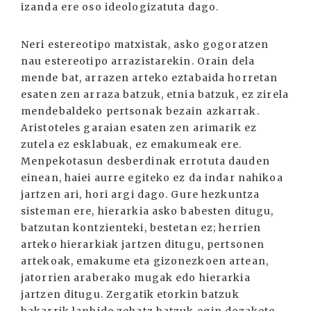
izanda ere oso ideologizatuta dago.
Neri estereotipo matxistak, asko gogoratzen
nau estereotipo arrazistarekin. Orain dela
mende bat, arrazen arteko eztabaida horretan
esaten zen arraza batzuk, etnia batzuk, ez zirela
mendebaldeko pertsonak bezain azkarrak.
Aristoteles garaian esaten zen arimarik ez
zutela ez esklabuak, ez emakumeak ere.
Menpekotasun desberdinak errotuta dauden
einean, haiei aurre egiteko ez da indar nahikoa
jartzen ari, hori argi dago. Gure hezkuntza
sisteman ere, hierarkia asko babesten ditugu,
batzutan kontzienteki, bestetan ez; herrien
arteko hierarkiak jartzen ditugu, pertsonen
artekoak, emakume eta gizonezkoen artean,
jatorrien araberako mugak edo hierarkia
jartzen ditugu. Zergatik etorkin batzuk
bakarrik lanbide zehatz batzuk egin dezakete