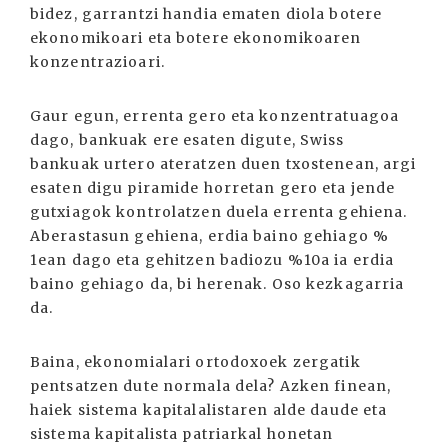
bidez, garrantzi handia ematen diola botere
ekonomikoari eta botere ekonomikoaren
konzentrazioari.
Gaur egun, errenta gero eta konzentratuagoa
dago, bankuak ere esaten digute, Swiss
bankuak urtero ateratzen duen txostenean, argi
esaten digu piramide horretan gero eta jende
gutxiagok kontrolatzen duela errenta gehiena.
Aberastasun gehiena, erdia baino gehiago %
1ean dago eta gehitzen badiozu %10a ia erdia
baino gehiago da, bi herenak. Oso kezkagarria
da.
Baina, ekonomialari ortodoxoek zergatik
pentsatzen dute normala dela? Azken finean,
haiek sistema kapitalalistaren alde daude eta
sistema kapitalista patriarkal honetan