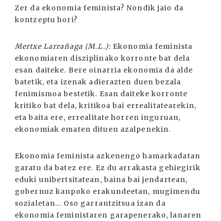
Zer da ekonomia feminista? Nondik jaio da
kontzeptu hori?
Mertxe Larrañaga (M.L.):
Ekonomia feminista
ekonomiaren disziplinako korronte bat dela
esan daiteke. Bere oinarria ekonomia da alde
batetik, eta izenak adierazten duen bezala
fenimismoa bestetik. Esan daiteke korronte
kritiko bat dela, kritikoa bai errealitatearekin,
eta baita ere, errealitate horren inguruan,
ekonomiak ematen dituen azalpenekin.
Ekonomia feminista azkenengo hamarkadatan
garatu da batez ere. Ez du arrakasta gehiegirik
eduki unibertsitatean, baina bai jendartean,
gobernuz kanpoko erakundeetan, mugimendu
sozialetan... Oso garrantzitsua izan da
ekonomia feministaren garapenerako, lanaren