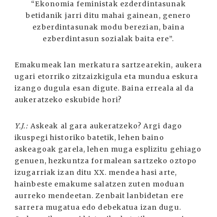
“Ekonomia feministak ezderdintasunak
betidanik jarri ditu mahai gainean, genero
ezberdintasunak modu berezian, baina
ezberdintasun sozialak baita ere”.
Emakumeak lan merkatura sartzearekin, aukera
ugari etorriko zitzaizkigula eta mundua eskura
izango dugula esan digute. Baina erreala al da
aukeratzeko eskubide hori?
Y.J.:
Askeak al gara aukeratzeko? Argi dago
ikuspegi historiko batetik, lehen baino
askeagoak garela, lehen muga esplizitu gehiago
genuen, hezkuntza formalean sartzeko oztopo
izugarriak izan ditu XX. mendea hasi arte,
hainbeste emakume salatzen zuten moduan
aurreko mendeetan. Zenbait lanbidetan ere
sarrera mugatua edo debekatua izan dugu.