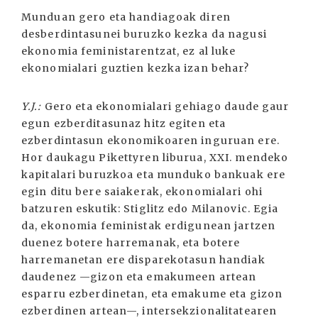
Munduan gero eta handiagoak diren
desberdintasunei buruzko kezka da nagusi
ekonomia feministarentzat, ez al luke
ekonomialari guztien kezka izan behar?
Y.J.:
Gero eta ekonomialari gehiago daude gaur
egun ezberditasunaz hitz egiten eta
ezberdintasun ekonomikoaren inguruan ere.
Hor daukagu Pikettyren liburua, XXI. mendeko
kapitalari buruzkoa eta munduko bankuak ere
egin ditu bere saiakerak, ekonomialari ohi
batzuren eskutik: Stiglitz edo Milanovic. Egia
da, ekonomia feministak erdigunean jartzen
duenez botere harremanak, eta botere
harremanetan ere disparekotasun handiak
daudenez —gizon eta emakumeen artean
esparru ezberdinetan, eta emakume eta gizon
ezberdinen artean—, intersekzionalitatearen