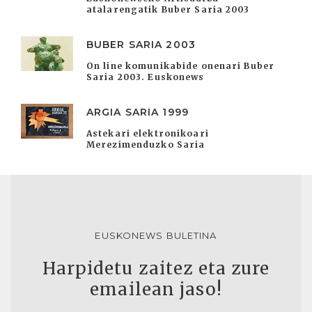
atalarengatik Buber Saria 2003
BUBER SARIA 2003
On line komunikabide onenari Buber
Saria 2003. Euskonews
ARGIA SARIA 1999
Astekari elektronikoari
Merezimenduzko Saria
EUSKONEWS BULETINA
Harpidetu zaitez eta zure
emailean jaso!