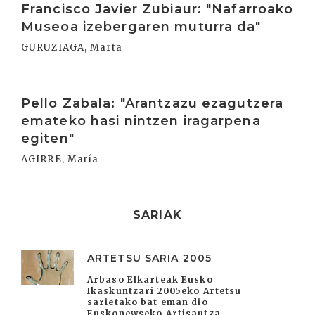
Francisco Javier Zubiaur: "Nafarroako
Museoa izebergaren muturra da"
GURUZIAGA, Marta
Irakurri
Pello Zabala: "Arantzazu ezagutzera
emateko hasi nintzen iragarpena
egiten"
AGIRRE, María
SARIAK
ARTETSU SARIA 2005
Arbaso Elkarteak Eusko
Ikaskuntzari 2005eko Artetsu
sarietako bat eman dio
Euskonewseko Artisautza