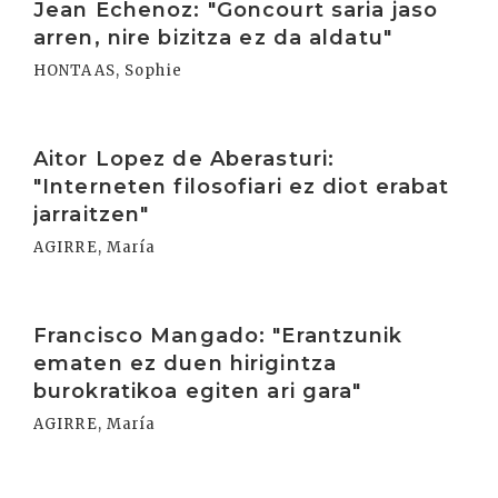
Jean Echenoz: "Goncourt saria jaso
arren, nire bizitza ez da aldatu"
HONTAAS, Sophie
Irakurri
Aitor Lopez de Aberasturi:
"Interneten filosofiari ez diot erabat
jarraitzen"
AGIRRE, María
Irakurri
Francisco Mangado: "Erantzunik
ematen ez duen hirigintza
burokratikoa egiten ari gara"
AGIRRE, María
Irakurri