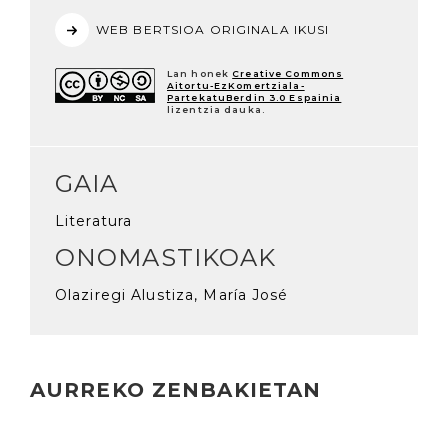
WEB BERTSIOA ORIGINALA IKUSI
Lan honek
Creative Commons
Aitortu-EzKomertziala-
PartekatuBerdin 3.0 Espainia
lizentzia dauka.
GAIA
Literatura
ONOMASTIKOAK
Olaziregi Alustiza, María José
AURREKO ZENBAKIETAN
Irakurri