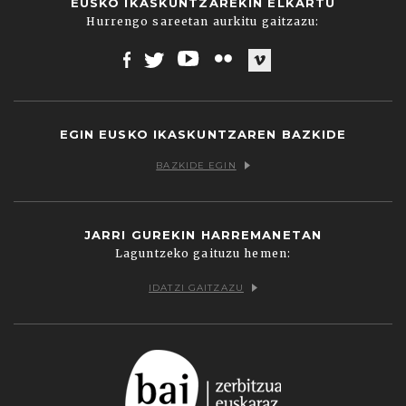
EUSKO IKASKUNTZAREKIN ELKARTU
Hurrengo sareetan aurkitu gaitzazu:
Facebook
Twitter
Youtube
Flickr
Vimeo
EGIN EUSKO IKASKUNTZAREN BAZKIDE
BAZKIDE EGIN
JARRI GUREKIN HARREMANETAN
Laguntzeko gaituzu hemen:
IDATZI GAITZAZU