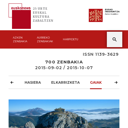
25 URTE
EUSKO
IKASKUNTZA
EUSKAL
Asmoz ta jakitez
KULTURA
ZABALTZEN
AZKEN
AURREKO
HARPIDETU
ZENBAKIA
ZENBAKIAK
ISSN 1139-3629
700 ZENBAKIA
2015-09-02 / 2015-10-07
HASIERA
ELKARRIZKETA
GAIAK
ATZOKO