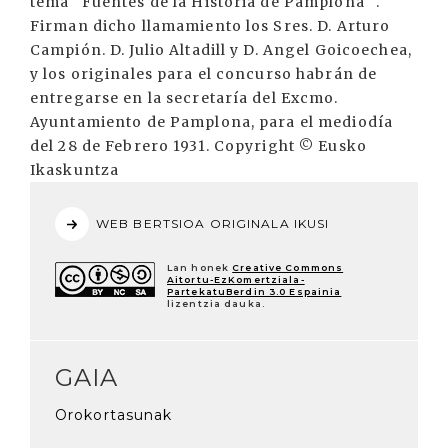
tema "Fuentes de la Historia de Pamplona" .
Firman dicho llamamiento los Sres. D. Arturo
Campión. D. Julio Altadill y D. Angel Goicoechea,
y los originales para el concurso habrán de
entregarse en la secretaría del Excmo.
Ayuntamiento de Pamplona, para el mediodía
del 28 de Febrero 1931. Copyright © Eusko
Ikaskuntza
WEB BERTSIOA ORIGINALA IKUSI
Lan honek
Creative Commons
Aitortu-EzKomertziala-
PartekatuBerdin 3.0 Espainia
lizentzia dauka.
GAIA
Orokortasunak