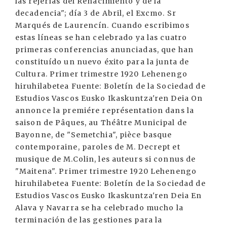
las rejerías del Renacimiento y de la
decadencia"; día 3 de Abril, el Excmo. Sr
Marqués de Laurencín. Cuando escribimos
estas líneas se han celebrado ya las cuatro
primeras conferencias anunciadas, que han
constituído un nuevo éxito para la junta de
Cultura. Primer trimestre 1920 Lehenengo
hiruhilabetea Fuente: Boletín de la Sociedad de
Estudios Vascos Eusko Ikaskuntza'ren Deia On
annonce la premiére représentation dans la
saison de Pâques, au Théâtre Municipal de
Bayonne, de "Semetchia", pièce basque
contemporaine, paroles de M. Decrept et
musique de M.Colin, les auteurs si connus de
"Maitena". Primer trimestre 1920 Lehenengo
hiruhilabetea Fuente: Boletín de la Sociedad de
Estudios Vascos Eusko Ikaskuntza'ren Deia En
Alava y Navarra se ha celebrado mucho la
terminación de las gestiones para la