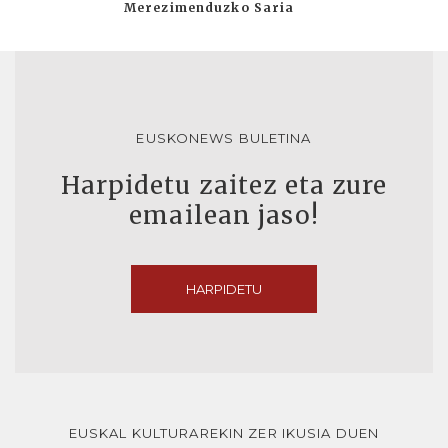
Merezimenduzko Saria
EUSKONEWS BULETINA
Harpidetu zaitez eta zure
emailean jaso!
HARPIDETU
EUSKAL KULTURAREKIN ZER IKUSIA DUEN