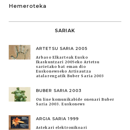
Irakurri
Hemeroteka
SARIAK
ARTETSU SARIA 2005
Arbaso Elkarteak Eusko
Ikaskuntzari 2005eko Artetsu
sarietako bat eman dio
Euskonewseko Artisautza
atalarengatik Buber Saria 2003
BUBER SARIA 2003
On line komunikabide onenari Buber
Saria 2003. Euskonews
ARGIA SARIA 1999
Astekari elektronikoari