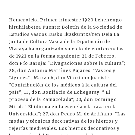
Hemeroteka Primer trimestre 1920 Lehenengo
hiruhilabetea Fuente: Boletín de la Sociedad de
Estudios Vascos Eusko Ikaskuntza'ren Deia La
Junta de Cultura Vasca de la Diputación de
Vizcaya ha organizado su ciclo de conferencias
de 1921 en la forma siguiente: 21 de Febrero,
don Pío Baroja: "Divagaciones sobre la cultura";
28, don Antonio Martínez Pajares: "Vascos y
Ligures" ; Marzo 6, don Vitoriano Juaristi:
"Contribución de los médicos á la cultura del
país"; 13, don Bonifacio de Echegaray: " El
proceso de la Zamacolada"; 20, don Domingo
Miral: " El idioma en la escuela y la raza en la
Universidad"; 27, don Pedro M. de Artiñano: "Las
modas y técnicas decorativas de los hierros y
rejerías medievales. Los hierros decorativos y