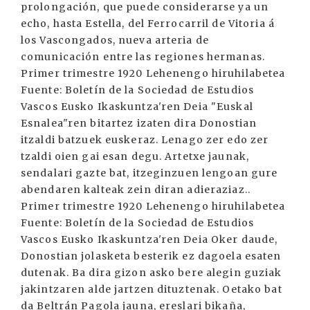
prolongación, que puede considerarse ya un
echo, hasta Estella, del Ferrocarril de Vitoria á
los Vascongados, nueva arteria de
comunicación entre las regiones hermanas.
Primer trimestre 1920 Lehenengo hiruhilabetea
Fuente: Boletín de la Sociedad de Estudios
Vascos Eusko Ikaskuntza'ren Deia "Euskal
Esnalea"ren bitartez izaten dira Donostian
itzaldi batzuek euskeraz. Lenago zer edo zer
tzaldi oien gai esan degu. Artetxe jaunak,
sendalari gazte bat, itzeginzuen lengoan gure
abendaren kalteak zein diran adieraziaz..
Primer trimestre 1920 Lehenengo hiruhilabetea
Fuente: Boletín de la Sociedad de Estudios
Vascos Eusko Ikaskuntza'ren Deia Oker daude,
Donostian jolasketa besterik ez dagoela esaten
dutenak. Ba dira gizon asko bere alegin guziak
jakintzaren alde jartzen dituztenak. Oetako bat
da Beltrán Pagola jauna, ereslari bikaña,