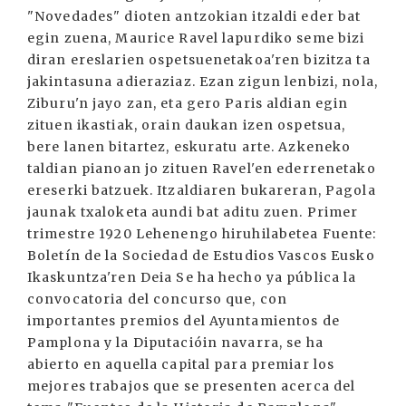
"Novedades" dioten antzokian itzaldi eder bat
egin zuena, Maurice Ravel lapurdiko seme bizi
diran ereslarien ospetsuenetakoa'ren bizitza ta
jakintasuna adieraziaz. Ezan zigun lenbizi, nola,
Ziburu'n jayo zan, eta gero Paris aldian egin
zituen ikastiak, orain daukan izen ospetsua,
bere lanen bitartez, eskuratu arte. Azkeneko
taldian pianoan jo zituen Ravel'en ederrenetako
ereserki batzuek. Itzaldiaren bukareran, Pagola
jaunak txaloketa aundi bat aditu zuen. Primer
trimestre 1920 Lehenengo hiruhilabetea Fuente:
Boletín de la Sociedad de Estudios Vascos Eusko
Ikaskuntza'ren Deia Se ha hecho ya pública la
convocatoria del concurso que, con
importantes premios del Ayuntamientos de
Pamplona y la Diputacióin navarra, se ha
abierto en aquella capital para premiar los
mejores trabajos que se presenten acerca del