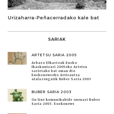
Urizaharra-Peñacerradako kale bat
SARIAK
ARTETSU SARIA 2005
Arbaso Elkarteak Eusko
Ikaskuntzari 2005eko Artetsu
sarietako bat eman dio
Euskonewseko Artisautza
atalarengatik Buber Saria 2003
BUBER SARIA 2003
On line komunikabide onenari Buber
Saria 2003. Euskonews