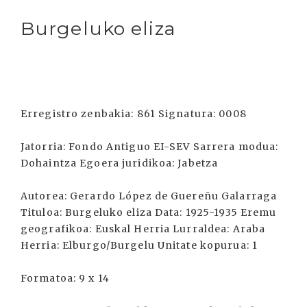
Burgeluko eliza
Erregistro zenbakia: 861 Signatura: 0008
Jatorria: Fondo Antiguo EI-SEV Sarrera modua:
Dohaintza Egoera juridikoa: Jabetza
Autorea: Gerardo López de Guereñu Galarraga
Tituloa: Burgeluko eliza Data: 1925-1935 Eremu
geografikoa: Euskal Herria Lurraldea: Araba
Herria: Elburgo/Burgelu Unitate kopurua: 1
Formatoa: 9 x 14