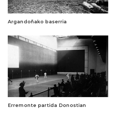
Argandoñako baserria
Irakurri
Erremonte partida Donostian