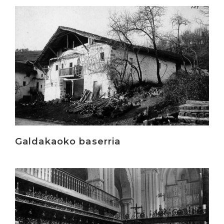
Irakurri
Galdakaoko baserria
Irakurri