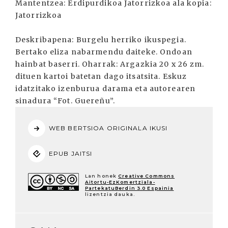
Mantentzea: Erdipurdikoa Jatorrizkoa ala kopia:
Jatorrizkoa
Deskribapena: Burgelu herriko ikuspegia.
Bertako eliza nabarmendu daiteke. Ondoan
hainbat baserri. Oharrak: Argazkia 20 x 26 zm.
dituen kartoi batetan dago itsatsita. Eskuz
idatzitako izenburua darama eta autorearen
sinadura “Fot. Guereñu”.
WEB BERTSIOA ORIGINALA IKUSI
EPUB JAITSI
Lan honek
Creative Commons
Aitortu-EzKomertziala-
PartekatuBerdin 3.0 Espainia
lizentzia dauka.