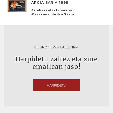
ARGIA SARIA 1999
Astekari elektronikoari
Merezimenduzko Saria
EUSKONEWS BULETINA
Harpidetu zaitez eta zure
emailean jaso!
HARPIDETU