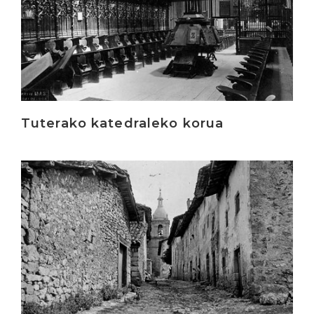
Tuterako katedraleko korua
Irakurri