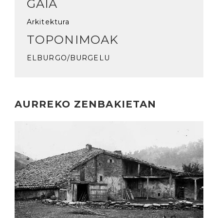
GAIA
Arkitektura
TOPONIMOAK
ELBURGO/BURGELU
AURREKO ZENBAKIETAN
Irakurri