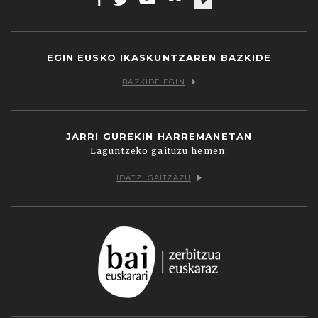
Facebook
Twitter
Youtube
Flickr
Vimeo
EGIN EUSKO IKASKUNTZAREN BAZKIDE
BAZKIDE EGIN
JARRI GUREKIN HARREMANETAN
Laguntzeko gaituzu hemen:
IDATZI GAITZAZU