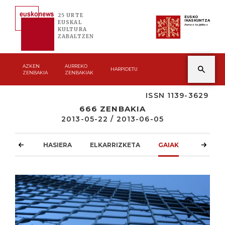
25 URTE
EUSKO
IKASKUNTZA
EUSKAL
Asmoz ta jakitez
KULTURA
ZABALTZEN
AZKEN
AURREKO
HARPIDETU
ZENBAKIA
ZENBAKIAK
ISSN 1139-3629
666 ZENBAKIA
2013-05-22 / 2013-06-05
HASIERA
ELKARRIZKETA
GAIAK
ATZOKO