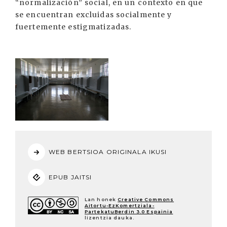
“normalización” social, en un contexto en que
se encuentran excluidas socialmente y
fuertemente estigmatizadas.
WEB BERTSIOA ORIGINALA IKUSI
EPUB JAITSI
Lan honek
Creative Commons
Aitortu-EzKomertziala-
PartekatuBerdin 3.0 Espainia
lizentzia dauka.