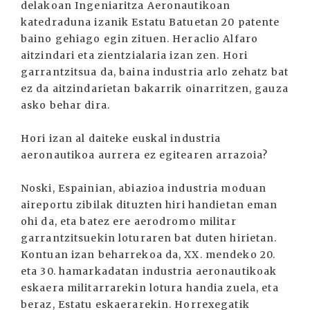
delakoan Ingeniaritza Aeronautikoan
katedraduna izanik Estatu Batuetan 20 patente
baino gehiago egin zituen. Heraclio Alfaro
aitzindari eta zientzialaria izan zen. Hori
garrantzitsua da, baina industria arlo zehatz bat
ez da aitzindarietan bakarrik oinarritzen, gauza
asko behar dira.
Hori izan al daiteke euskal industria
aeronautikoa aurrera ez egitearen arrazoia?
Noski, Espainian, abiazioa industria moduan
aireportu zibilak dituzten hiri handietan eman
ohi da, eta batez ere aerodromo militar
garrantzitsuekin loturaren bat duten hirietan.
Kontuan izan beharrekoa da, XX. mendeko 20.
eta 30. hamarkadatan industria aeronautikoak
eskaera militarrarekin lotura handia zuela, eta
beraz, Estatu eskaerarekin. Horrexegatik