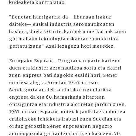
kudeaketa kontrolatuz.
“Benetan harrigarria da —liburuan irakur
daiteke— euskal industria aeronautikoaren
hasiera, duela 50 urte, kanpoko merkatuak zuen
goi mailako teknologia eskaeraren ondorioz
gertatu izana”. Azal iezaguzu hori mesedez.
Europako Espazio - Programan parte hartzen
duen eta kluster aeronautikoa sortu eta ekarri
zuen enpresa bati dagokio esaldi hori, Sener
enpresa alegia. Areetan 1956. urtean
Sendagorta anaiek sortutako ingeniaritza
enpresa da eta 60. hamarkada bitartean
ontzigintza eta industria alorretan jardun zuen.
1967. urtean espazio-ontziak jaulkitzeko dorrea
eraikitzeko lehiaketa irabazi zuen Suedian eta
orduz geroztik Sener enpresaren negozio
aeroespaziala garrantzia hartzen hasi zen. 70.