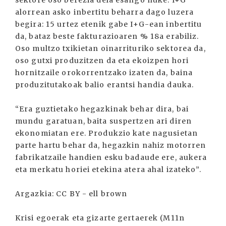
sektore oso berezia dela esango nuke. I+G
alorrean asko inbertitu beharra dago luzera
begira: 15 urtez etenik gabe I+G-ean inbertitu
da, bataz beste fakturazioaren % 18a erabiliz.
Oso multzo txikietan oinarrituriko sektorea da,
oso gutxi produzitzen da eta ekoizpen hori
hornitzaile orokorrentzako izaten da, baina
produzitutakoak balio erantsi handia dauka.
“Era guztietako hegazkinak behar dira, bai
mundu garatuan, baita suspertzen ari diren
ekonomiatan ere. Produkzio kate nagusietan
parte hartu behar da, hegazkin nahiz motorren
fabrikatzaile handien esku badaude ere, aukera
eta merkatu horiei etekina atera ahal izateko”.
Argazkia: CC BY - ell brown
Krisi egoerak eta gizarte gertaerek (M11n