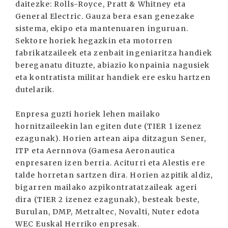
daitezke: Rolls-Royce, Pratt & Whitney eta
General Electric. Gauza bera esan genezake
sistema, ekipo eta mantenuaren inguruan.
Sektore horiek hegazkin eta motorren
fabrikatzaileek eta zenbait ingeniaritza handiek
bereganatu dituzte, abiazio konpainia nagusiek
eta kontratista militar handiek ere esku hartzen
dutelarik.
Enpresa guzti horiek lehen mailako
hornitzaileekin lan egiten dute (TIER 1 izenez
ezagunak). Horien artean aipa ditzagun Sener,
ITP eta Aernnova (Gamesa Aeronautica
enpresaren izen berria. Aciturri eta Alestis ere
talde horretan sartzen dira. Horien azpitik aldiz,
bigarren mailako azpikontratatzaileak ageri
dira (TIER 2 izenez ezagunak), besteak beste,
Burulan, DMP, Metraltec, Novalti, Nuter edota
WEC Euskal Herriko enpresak.