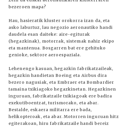
Zein da euskal aeronautikaren klusterraren
bezeroen mapa?
Hau, hasieratik kluster orokorra izan da, eta
asko laburtuz, lau negozio aeronautiko handi
daudela esan daiteke: aire-egiturak
(hegazkinak), motorrak, sistemak nahiz ekipo
eta mantenua. Bosgarren bat ere gehituko
genioke, sektore aeroespaziala.
Lehenengo kasuan, hegazkin fabrikatzaileak,
hegazkin handietan Boeing eta Airbus dira
bezero nagusiak, eta Embraer eta Bombardier
tamaina txikiagoko hegazkinetan. Hegazkinen
inguruan, fabrikatzaile txikiagoak ere badira
exekutiboentzat, turismorako, eta abar.
Bestalde, eskaera militarra ere bada,
helikopteroak, eta abar. Motorren inguruan hitz
egiterakoan, hiru fabrikatzaile handi bereiz