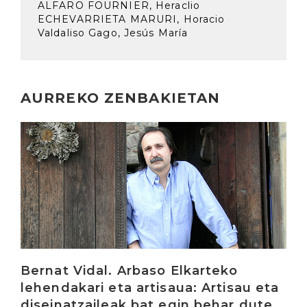
ALFARO FOURNIER, Heraclio
ECHEVARRIETA MARURI, Horacio
Valdaliso Gago, Jesús María
AURREKO ZENBAKIETAN
Irakurri
Bernat Vidal. Arbaso Elkarteko
lehendakari eta artisaua: Artisau eta
diseinatzaileak bat egin behar dute