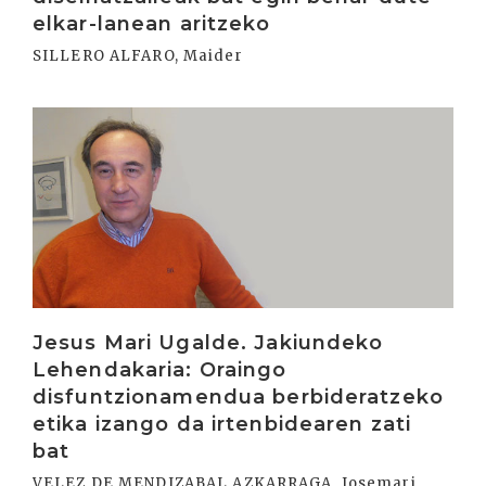
elkar-lanean aritzeko
SILLERO ALFARO, Maider
Irakurri
Jesus Mari Ugalde. Jakiundeko
Lehendakaria: Oraingo
disfuntzionamendua berbideratzeko
etika izango da irtenbidearen zati
bat
VELEZ DE MENDIZABAL AZKARRAGA, Josemari