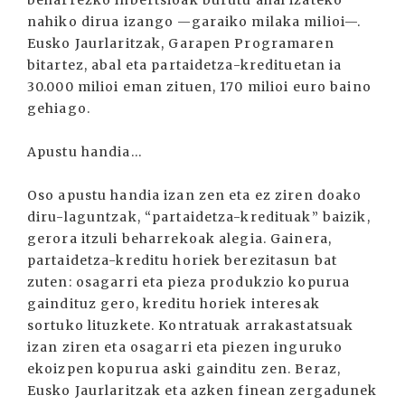
beharrezko inbertsioak burutu ahal izateko
nahiko dirua izango —garaiko milaka milioi—.
Eusko Jaurlaritzak, Garapen Programaren
bitartez, abal eta partaidetza-kredituetan ia
30.000 milioi eman zituen, 170 milioi euro baino
gehiago.
Apustu handia...
Oso apustu handia izan zen eta ez ziren doako
diru-laguntzak, “partaidetza-kredituak” baizik,
gerora itzuli beharrekoak alegia. Gainera,
partaidetza-kreditu horiek berezitasun bat
zuten: osagarri eta pieza produkzio kopurua
gaindituz gero, kreditu horiek interesak
sortuko lituzkete. Kontratuak arrakastatsuak
izan ziren eta osagarri eta piezen inguruko
ekoizpen kopurua aski gainditu zen. Beraz,
Eusko Jaurlaritzak eta azken finean zergadunek