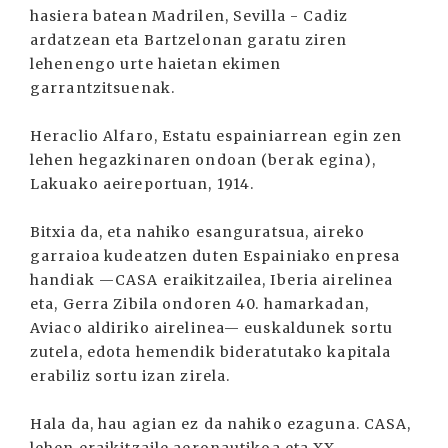
hasiera batean Madrilen, Sevilla - Cadiz
ardatzean eta Bartzelonan garatu ziren
lehenengo urte haietan ekimen
garrantzitsuenak.
Heraclio Alfaro, Estatu espainiarrean egin zen
lehen hegazkinaren ondoan (berak egina),
Lakuako aeireportuan, 1914.
Bitxia da, eta nahiko esanguratsua, aireko
garraioa kudeatzen duten Espainiako enpresa
handiak —CASA eraikitzailea, Iberia airelinea
eta, Gerra Zibila ondoren 40. hamarkadan,
Aviaco aldiriko airelinea— euskaldunek sortu
zutela, edota hemendik bideratutako kapitala
erabiliz sortu izan zirela.
Hala da, hau agian ez da nahiko ezaguna. CASA,