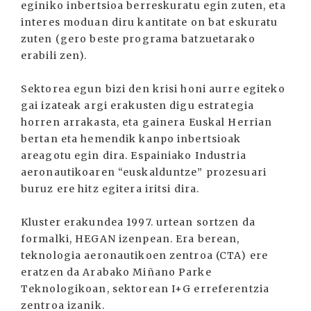
eginiko inbertsioa berreskuratu egin zuten, eta
interes moduan diru kantitate on bat eskuratu
zuten (gero beste programa batzuetarako
erabili zen).
Sektorea egun bizi den krisi honi aurre egiteko
gai izateak argi erakusten digu estrategia
horren arrakasta, eta gainera Euskal Herrian
bertan eta hemendik kanpo inbertsioak
areagotu egin dira. Espainiako Industria
aeronautikoaren “euskalduntze” prozesuari
buruz ere hitz egitera iritsi dira.
Kluster erakundea 1997. urtean sortzen da
formalki, HEGAN izenpean. Era berean,
teknologia aeronautikoen zentroa (CTA) ere
eratzen da Arabako Miñano Parke
Teknologikoan, sektorean I+G erreferentzia
zentroa izanik.