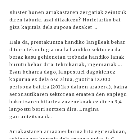
Kluster honen arrakastaren zergatiak zeintzuk
diren laburki azal ditzakezu? Horietariko bat
giza kapitala dela suposa dezaket ...
Hala da, prestakuntza handiko langileak behar
dituen teknologia maila handiko sektorea da,
beraz kasu gehienetan trebezia handiko lanak
burutu behar dira: teknikariak, ingeniariak ...
Esan beharra dago, lanpostuei dagokienez
kopurua ez dela oso altua, guztira 12.000
pertsona baitira (2011ko datuen arabera), baina
aeronautikaren sektorean ematen den enplegu
bakoitzaren bitartez zuzenekoak ez diren 3,4
lanpostu berri sortzen dira. Eragina
garrantzitsua da.
Arrakastaren arrazoiei buruz hitz egiterakoan,