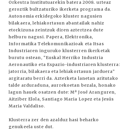
Orkestra Institutuarekin batera 2008. urteaz
geroztik bultzaturiko ikerketa programa da.
Autonomia erkidegoko kluster nagusien
bilakaera, lehiakortasun abantailak nahiz
etorkizuna zeintzuk diren aztertzea dute
helburu nagusi. Papera, Elektronika,
Informatika Telekomunikazioak eta Itsas
Industriaren inguruko klusterren ikerketak
burutu ostean, “Euskal Herriko Industria
Aeronautiko eta Espazio-industriaren klusterra:
jatorria, bilakaera eta lehiakortasun jarduera”
argitaratu berri da. Azterketa lanetan aritutako
talde arduraduna, aurrekoetan bezala, honako
lagun hauek osatzen dute: Mª José Aranguren,
Aitziber Elola, Santiago Maria Lopez eta Jesús
Maria Valdaliso.
Klusterra zer den azalduz hasi beharko
genukeela uste dut.