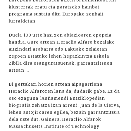
Europako Batzordeak azken bi hamarkadetan
klusterrak eratu eta garatzeko hainbat
programa sustatu ditu Europako zenbait
lurraldetan.
Duela 100 urte hasi zen abiazioaren epopeia
handia. Gure artean Heraclio Alfaro bezalako
aitzindari arabarra edo Lakuako zelaietan
zegoen Estatuko lehen hegazkintza Eskola
Zibila dira esanguratsuenak, garrantzitsuen
artean ...
Bi gertakari horien artean aipagarriena
Heraclio Alfaroren lana da, dudarik gabe. Ez da
oso ezaguna (Auñamendi Entziklopedian
biografia zehatza izan arren). Juan de la Cierva,
lehen autojiroaren egilea, bezain garrantzitsua
dela uste dut. Gainera, Heraclio Alfarok
Massachusetts Institute of Technology