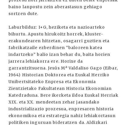
prozesu hori jarraitzen ez duten beste enpresak
baino lanpostu zein aberastasun gehiago
sortzen dute.
Laburbilduz: I+G, heziketa eta nazioarteko
bihurtu. Apustu hirukoitz horrek, kluster-
erakundearen hitzetan, osagarri guztien eta
fabrikatzaile ezberdinen “baloreen katea
indartzeko” balio izan behar du, baita horien
jarrera lehiakorra ere. Horixe da
garrantzitsuena. Jesús Mª Valdaliso Gago (Eibar,
1964) Historian Doktorea eta Euskal Herriko
Unibertsitateko Enpresa eta Ekonomia
Zientzietako Fakultatean Historia Ekonomian
Katedraduna. Bere ikerketa ildoa Euskal Herriak
XIX. eta XX. mendeetan zehar jasandako
industrializazio prozesua, enpresaren historia
ekonomikoa eta estrategia nahiz lehiakortasun
politiken inguruan bideratzen da. Aldizkari