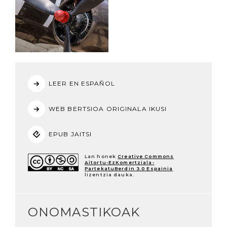
LEER EN ESPAÑOL
WEB BERTSIOA ORIGINALA IKUSI
EPUB JAITSI
Lan honek
Creative Commons
Aitortu-EzKomertziala-
PartekatuBerdin 3.0 Espainia
lizentzia dauka.
ONOMASTIKOAK