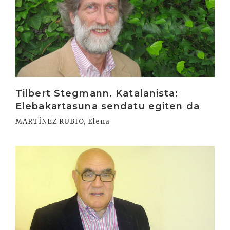
Tilbert Stegmann. Katalanista:
Elebakartasuna sendatu egiten da
MARTÍNEZ RUBIO, Elena
Irakurri