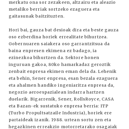
merkatu ona sor zezakeen, altzairu eta aleazio
metaliko berriak sortzeko ezaguera eta
gaitasunak baitzituzten.
Hori bai, gauza bat desioak dira eta beste gauza
oso ezberdina horiek errealitate bihurtzea.
Gobernuaren saiakera oso garrantzitsua da
baina enpresen ekimena ez badago, ia
ezinezkoa bihurtzen da. Sektore honen
inguruan gakoa, 80ko hamarkadaz geroztik
zenbait enpresa ekimen eman dela da. Lehenik
eta behin, Sener enpresa, esan bezala ezaguera
eta ahalmen handiko ingeniaritza enpresa da,
negozio aeroespazialean indarra hartzen
duelarik. Bigarrenik, Sener, RollsRoyce, CASA
eta Bazan-ek sustatuko enpresa berria: ITP
(Turbo Propultsatzaile Industria), horiek ere
partaideak izanik. 1988. urtean sortu zen eta
hegazkinen erreakzio motorretarako osagaiak