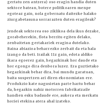
gertatu zen antzera) oso eragin handia duten
sektore batean, botere politikoaren menpe
egoteaz gain, nola gobernatu daitezke halako
ziurgabetasuna sorrarazten duten eragileak?
Jendeak sektorea oso ziklikoa dela ikus dezake,
gorabeherekin, flota berritu egiten delako,
zenbaitetan gertakariek eragina dutelako.
Baina abiazioa beharrezko zerbait da eta hala
izango da beti. Irailak 11z gain, edota aldiko
ikara egoerez gain, hegazkinak hor daude eta
hor egongo dira denbora luzez. Era guztietako
hegazkinak behar dira, bai mundu garatuan,
baita suspertzen ari diren ekonomiatan ere.
Produkzio kate nagusietan parte hartu behar
da, hegazkin nahiz motorren fabrikatzaile
handien esku badaude ere, aukera eta merkatu
horiei etekina atera ahal izateko.