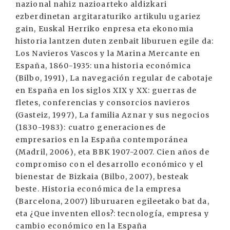
nazional nahiz nazioarteko aldizkari
ezberdinetan argitaraturiko artikulu ugariez
gain, Euskal Herriko enpresa eta ekonomia
historia lantzen duten zenbait liburuen egile da:
Los Navieros Vascos y la Marina Mercante en
España, 1860-1935: una historia económica
(Bilbo, 1991), La navegación regular de cabotaje
en España en los siglos XIX y XX: guerras de
fletes, conferencias y consorcios navieros
(Gasteiz, 1997), La familia Aznar y sus negocios
(1830-1983): cuatro generaciones de
empresarios en la España contemporánea
(Madril, 2006), eta BBK 1907-2007. Cien años de
compromiso con el desarrollo económico y el
bienestar de Bizkaia (Bilbo, 2007), besteak
beste. Historia económica de la empresa
(Barcelona, 2007) liburuaren egileetako bat da,
eta ¿Que inventen ellos?: tecnología, empresa y
cambio económico en la España