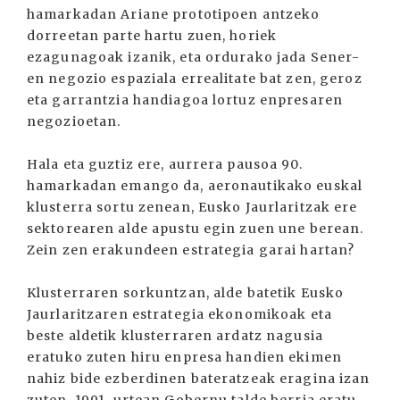
hamarkadan Ariane prototipoen antzeko
dorreetan parte hartu zuen, horiek
ezagunagoak izanik, eta ordurako jada Sener-
en negozio espaziala errealitate bat zen, geroz
eta garrantzia handiagoa lortuz enpresaren
negozioetan.
Hala eta guztiz ere, aurrera pausoa 90.
hamarkadan emango da, aeronautikako euskal
klusterra sortu zenean, Eusko Jaurlaritzak ere
sektorearen alde apustu egin zuen une berean.
Zein zen erakundeen estrategia garai hartan?
Klusterraren sorkuntzan, alde batetik Eusko
Jaurlaritzaren estrategia ekonomikoak eta
beste aldetik klusterraren ardatz nagusia
eratuko zuten hiru enpresa handien ekimen
nahiz bide ezberdinen bateratzeak eragina izan