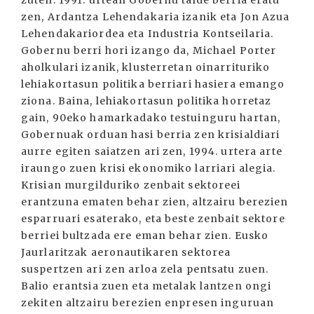
zuten. 1991. urtean Gobernu talde berria eratu
zen, Ardantza Lehendakaria izanik eta Jon Azua
Lehendakariordea eta Industria Kontseilaria.
Gobernu berri hori izango da, Michael Porter
aholkulari izanik, klusterretan oinarrituriko
lehiakortasun politika berriari hasiera emango
ziona. Baina, lehiakortasun politika horretaz
gain, 90eko hamarkadako testuinguru hartan,
Gobernuak orduan hasi berria zen krisialdiari
aurre egiten saiatzen ari zen, 1994. urtera arte
iraungo zuen krisi ekonomiko larriari alegia.
Krisian murgilduriko zenbait sektoreei
erantzuna ematen behar zien, altzairu berezien
esparruari esaterako, eta beste zenbait sektore
berriei bultzada ere eman behar zien. Eusko
Jaurlaritzak aeronautikaren sektorea
suspertzen ari zen arloa zela pentsatu zuen.
Balio erantsia zuen eta metalak lantzen ongi
zekiten altzairu berezien enpresen inguruan