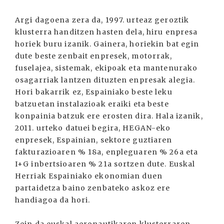
Argi dagoena zera da, 1997. urteaz geroztik
klusterra handitzen hasten dela, hiru enpresa
horiek buru izanik. Gainera, horiekin bat egin
dute beste zenbait enpresek, motorrak,
fuselajea, sistemak, ekipoak eta mantenurako
osagarriak lantzen dituzten enpresak alegia.
Hori bakarrik ez, Espainiako beste leku
batzuetan instalazioak eraiki eta beste
konpainia batzuk ere erosten dira. Hala izanik,
2011. urteko datuei begira, HEGAN-eko
enpresek, Espainian, sektore guztiaren
fakturazioaren % 18a, enpleguaren % 26a eta
I+G inbertsioaren % 21a sortzen dute. Euskal
Herriak Espainiako ekonomian duen
partaidetza baino zenbateko askoz ere
handiagoa da hori.