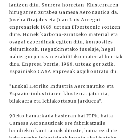
lantzen ditu. Sorrera horretan, Klusterraren
hirugarren zutabea Gamesa Aeronautica da.
Joseba Grajales eta Juan Luis Arregui
enpresariek 1985. urtean Fibertecnic sortzen
dute. Honek karbono-zuntzeko material eta
osagai ezberdinak egiten ditu, konposites
deiturikoak. Hegazkinetako fuselaje, hegal
nahiz gorputzean erabilitako material berriak
dira. Enpresa berria, 1986. urteaz geroztik,
Espainiako CASA enpresak azpikontratu du.
“Euskal Herriko Industria Aeronautiko eta
Espazio-industriaren klusterra: jatorria,
bilakaera eta lehiakortasun jarduera”.
90eko hamarkada hasieran bai ITPk, baita
Gamesa Aeronauticak ere fabrikatzaile
handiekin kontratuak dituzte, baina ez dute