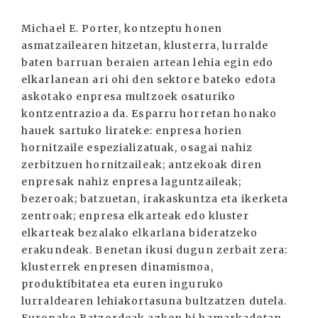
Michael E. Porter, kontzeptu honen
asmatzailearen hitzetan, klusterra, lurralde
baten barruan beraien artean lehia egin edo
elkarlanean ari ohi den sektore bateko edota
askotako enpresa multzoek osaturiko
kontzentrazioa da. Esparru horretan honako
hauek sartuko lirateke: enpresa horien
hornitzaile espezializatuak, osagai nahiz
zerbitzuen hornitzaileak; antzekoak diren
enpresak nahiz enpresa laguntzaileak;
bezeroak; batzuetan, irakaskuntza eta ikerketa
zentroak; enpresa elkarteak edo kluster
elkarteak bezalako elkarlana bideratzeko
erakundeak. Benetan ikusi dugun zerbait zera:
klusterrek enpresen dinamismoa,
produktibitatea eta euren inguruko
lurraldearen lehiakortasuna bultzatzen dutela.