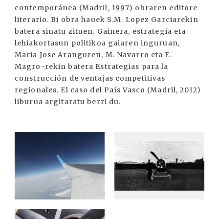
contemporánea (Madril, 1997) obraren editore
literario. Bi obra hauek S.M. Lopez Garciarekin
batera sinatu zituen. Gainera, estrategia eta
lehiakortasun politikoa gaiaren inguruan,
Maria Jose Aranguren, M. Navarro eta E.
Magro-rekin batera Estrategias para la
construcción de ventajas competitivas
regionales. El caso del País Vasco (Madril, 2012)
liburua argitaratu berri du.