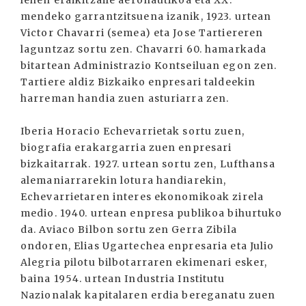
lehen eraikitzaile aeronautikoa eta XX.
mendeko garrantzitsuena izanik, 1923. urtean
Victor Chavarri (semea) eta Jose Tartiereren
laguntzaz sortu zen. Chavarri 60. hamarkada
bitartean Administrazio Kontseiluan egon zen.
Tartiere aldiz Bizkaiko enpresari taldeekin
harreman handia zuen asturiarra zen.
Iberia Horacio Echevarrietak sortu zuen,
biografia erakargarria zuen enpresari
bizkaitarrak. 1927. urtean sortu zen, Lufthansa
alemaniarrarekin lotura handiarekin,
Echevarrietaren interes ekonomikoak zirela
medio. 1940. urtean enpresa publikoa bihurtuko
da. Aviaco Bilbon sortu zen Gerra Zibila
ondoren, Elias Ugartechea enpresaria eta Julio
Alegria pilotu bilbotarraren ekimenari esker,
baina 1954. urtean Industria Institutu
Nazionalak kapitalaren erdia bereganatu zuen