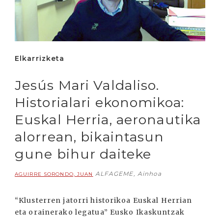
Elkarrizketa
Jesús Mari Valdaliso.
Historialari ekonomikoa:
Euskal Herria, aeronautika
alorrean, bikaintasun
gune bihur daiteke
ALFAGEME, Ainhoa
AGUIRRE SORONDO, JUAN
“Klusterren jatorri historikoa Euskal Herrian
eta orainerako legatua” Eusko Ikaskuntzak