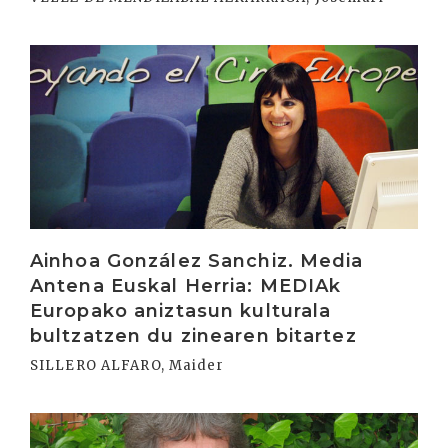
Irakurri
Ainhoa González Sanchiz. Media
Antena Euskal Herria: MEDIAk
Europako aniztasun kulturala
bultzatzen du zinearen bitartez
SILLERO ALFARO, Maider
Irakurri