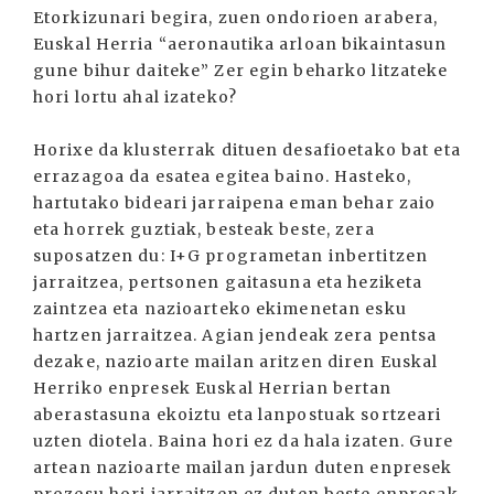
Etorkizunari begira, zuen ondorioen arabera,
Euskal Herria “aeronautika arloan bikaintasun
gune bihur daiteke” Zer egin beharko litzateke
hori lortu ahal izateko?
Horixe da klusterrak dituen desafioetako bat eta
errazagoa da esatea egitea baino. Hasteko,
hartutako bideari jarraipena eman behar zaio
eta horrek guztiak, besteak beste, zera
suposatzen du: I+G programetan inbertitzen
jarraitzea, pertsonen gaitasuna eta heziketa
zaintzea eta nazioarteko ekimenetan esku
hartzen jarraitzea. Agian jendeak zera pentsa
dezake, nazioarte mailan aritzen diren Euskal
Herriko enpresek Euskal Herrian bertan
aberastasuna ekoiztu eta lanpostuak sortzeari
uzten diotela. Baina hori ez da hala izaten. Gure
artean nazioarte mailan jardun duten enpresek