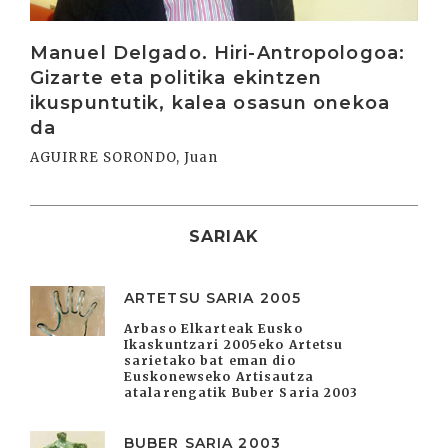
Manuel Delgado. Hiri-Antropologoa:
Gizarte eta politika ekintzen
ikuspuntutik, kalea osasun onekoa
da
AGUIRRE SORONDO, Juan
SARIAK
ARTETSU SARIA 2005
Arbaso Elkarteak Eusko
Ikaskuntzari 2005eko Artetsu
sarietako bat eman dio
Euskonewseko Artisautza
atalarengatik Buber Saria 2003
BUBER SARIA 2003