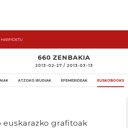
HARPIDETU
660 ZENBAKIA
2013-02-27 / 2013-03-13
AIAK
ATZOKO IRUDIAK
EFEMERIDEAK
EUSKOBOOKS
 euskarazko grafitoak