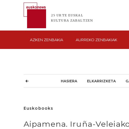
25 URTE
EUSKAL
KULTURA
ZABALTZEN
AZKEN
ZENBAKIA
AURREKO
ZENBAKIAK
HASIERA
ELKARRIZKETA
G
Euskobooks
Aipamena. Iruña-Veleiako