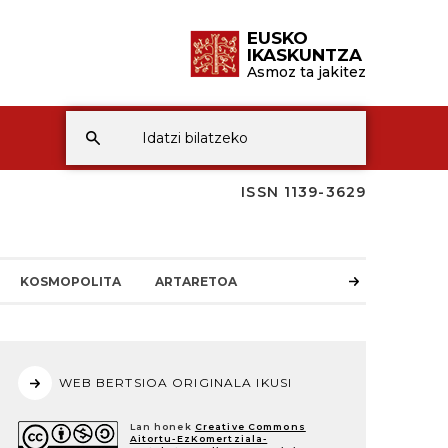
EUSKO
IKASKUNTZA
Asmoz ta jakitez
ISSN 1139-3629
KOSMOPOLITA
ARTARETOA
WEB BERTSIOA ORIGINALA IKUSI
Lan honek
Creative Commons
Aitortu-EzKomertziala-