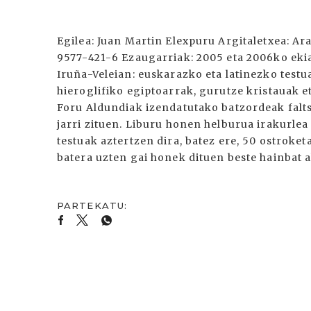
Egilea: Juan Martin Elexpuru Argitaletxea: Ar
9577-421-6 Ezaugarriak: 2005 eta 2006ko ekia
Iruña-Veleian: euskarazko eta latinezko testu
hieroglifiko egiptoarrak, gurutze kristauak 
Foru Aldundiak izendatutako batzordeak faltsu
jarri zituen. Liburu honen helburua irakurle
testuak aztertzen dira, batez ere, 50 ostroket
batera uzten gai honek dituen beste hainbat a