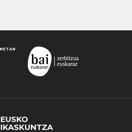
ANETAN
EUSKO
IKASKUNTZA
 duzun cookie aukera. Guztiz desaktibatzea ere