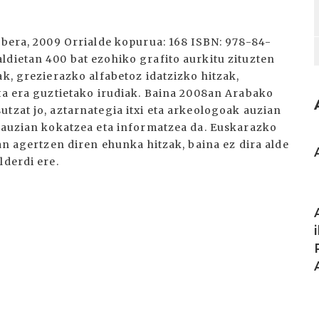
abera, 2009 Orrialde kopurua: 168 ISBN: 978-84-
ldietan 400 bat ezohiko grafito aurkitu zituzten
ak, grezierazko alfabetoz idatzizko hitzak,
eta era guztietako irudiak. Baina 2008an Arabako
tzat jo, aztarnategia itxi eta arkeologoak auzian
a auzian kokatzea eta informatzea da. Euskarazko
I
an agertzen diren ehunka hitzak, baina ez dira alde
lderdi ere.
I
I