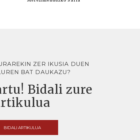
Merezimenduzko Saria
URAREKIN ZER IKUSIA DUEN
LUREN BAT DAUKAZU?
rtu! Bidali zure
artikulua
BIDALI ARTIKULUA