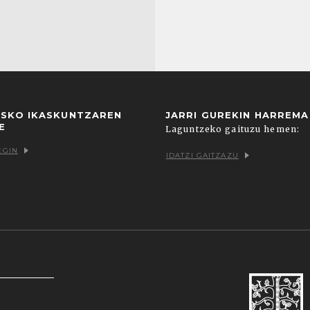
USKO IKASKUNTZAREN
JARRI GUREKIN HARREM
E
Laguntzeko gaituzu hemen:
EGIN
IDATZI GAITZAZU
k zein hirugarrenenak. Hautatu nabigatzeko nahiago