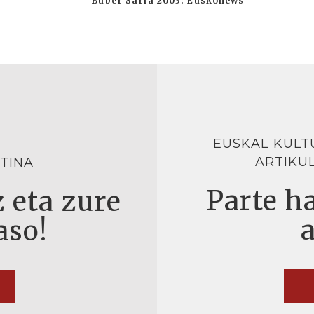
Buber Saria 2003. Euskonews
EUSKAL KULT
ARTIKU
TINA
Parte ha
 eta zure
aso!