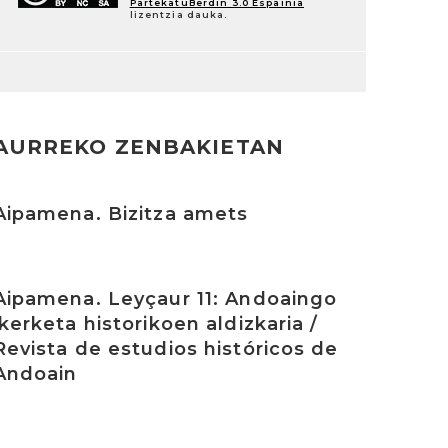
PartekatuBerdin 3.0 Espainia
lizentzia dauka.
AURREKO ZENBAKIETAN
rakurri
Aipamena. Bizitza amets
rakurri
Aipamena. Leyçaur 11: Andoaingo
ikerketa historikoen aldizkaria /
Revista de estudios históricos de
Andoain
rakurri