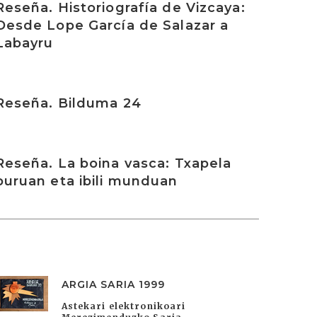
Reseña. Historiografía de Vizcaya:
Desde Lope García de Salazar a
Labayru
rakurri
Reseña. Bilduma 24
rakurri
Reseña. La boina vasca: Txapela
buruan eta ibili munduan
ARGIA SARIA 1999
Astekari elektronikoari