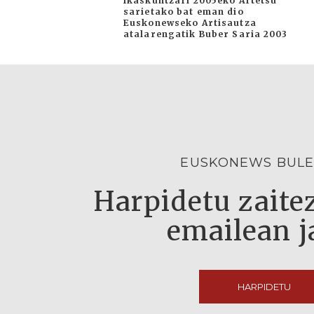
Ikaskuntzari 2005eko Artetsu
sarietako bat eman dio
Euskonewseko Artisautza
atalarengatik Buber Saria 2003
EUSKONEWS BULE
Harpidetu zaitez
emailean j
HARPIDETU