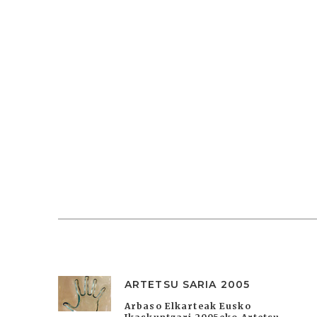
ARTETSU SARIA 2005
Arbaso Elkarteak Eusko