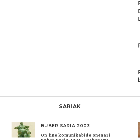
I
I
SARIAK
BUBER SARIA 2003
On line komunikabide onenari