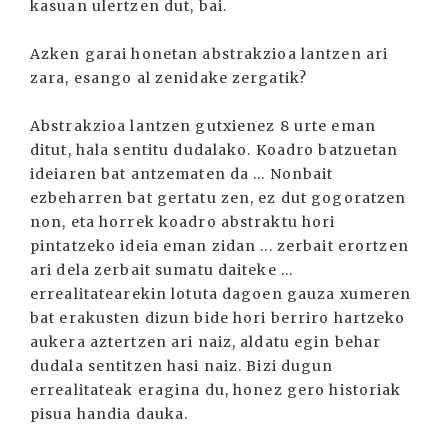
kasuan ulertzen dut, bai.
Azken garai honetan abstrakzioa lantzen ari
zara, esango al zenidake zergatik?
Abstrakzioa lantzen gutxienez 8 urte eman
ditut, hala sentitu dudalako. Koadro batzuetan
ideiaren bat antzematen da ... Nonbait
ezbeharren bat gertatu zen, ez dut gogoratzen
non, eta horrek koadro abstraktu hori
pintatzeko ideia eman zidan ... zerbait erortzen
ari dela zerbait sumatu daiteke ...
errealitatearekin lotuta dagoen gauza xumeren
bat erakusten dizun bide hori berriro hartzeko
aukera aztertzen ari naiz, aldatu egin behar
dudala sentitzen hasi naiz. Bizi dugun
errealitateak eragina du, honez gero historiak
pisua handia dauka.