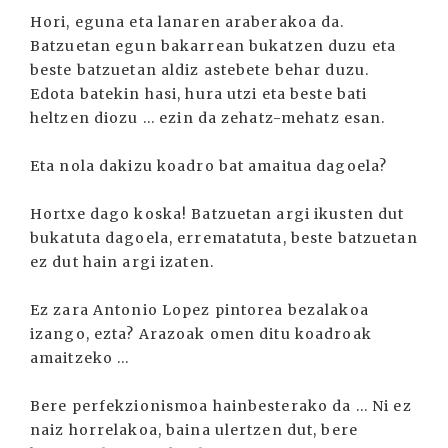
Hori, eguna eta lanaren araberakoa da.
Batzuetan egun bakarrean bukatzen duzu eta
beste batzuetan aldiz astebete behar duzu.
Edota batekin hasi, hura utzi eta beste bati
heltzen diozu ... ezin da zehatz-mehatz esan.
Eta nola dakizu koadro bat amaitua dagoela?
Hortxe dago koska! Batzuetan argi ikusten dut
bukatuta dagoela, errematatuta, beste batzuetan
ez dut hain argi izaten.
Ez zara Antonio Lopez pintorea bezalakoa
izango, ezta? Arazoak omen ditu koadroak
amaitzeko ...
Bere perfekzionismoa hainbesterako da ... Ni ez
naiz horrelakoa, baina ulertzen dut, bere