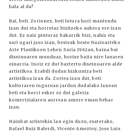
hala al da?
Bai, beti. Zorionez, beti lotura hori mantendu
izan dut eta horretaz bizitzeko aukera ere izan
dut. Ez naiz pinturaz bakarrik bizi, nahiz eta
sari ugari jaso izan, besteak beste Nazioarteko
Arte Plastikoen Lehen Saria 1962an, baina bai
diseinuaren munduaz, horixe baita nire lanaren
oinarria. Inoiz ez dut baztertu diseinuaren alde
artistikoa. Erabili dudan hizkuntza beti
artistikoa izan da. Zortea izan dut, beti
kulturaren inguruan jardun dudalako lanean
beti eta horri esker ez dut galeria
komertzialaren aurrean amore eman behar
izan.
Hainbat artistekin lan egin duzu, esaterako,
Rafael Ruiz Balerdi, Vicente Ameztoy, Jose Luis