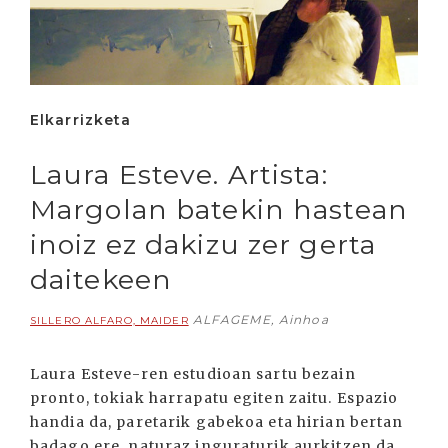
Elkarrizketa
Laura Esteve. Artista:
Margolan batekin hastean
inoiz ez dakizu zer gerta
daitekeen
ALFAGEME, Ainhoa
SILLERO ALFARO, MAIDER
Laura Esteve-ren estudioan sartu bezain
pronto, tokiak harrapatu egiten zaitu. Espazio
handia da, paretarik gabekoa eta hirian bertan
badago ere, naturaz inguraturik aurkitzen da.