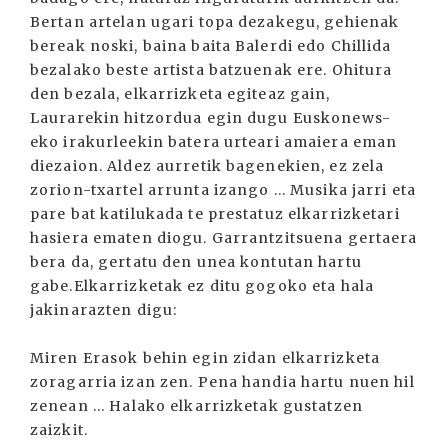
Bertan artelan ugari topa dezakegu, gehienak
bereak noski, baina baita Balerdi edo Chillida
bezalako beste artista batzuenak ere. Ohitura
den bezala, elkarrizketa egiteaz gain,
Laurarekin hitzordua egin dugu Euskonews-
eko irakurleekin batera urteari amaiera eman
diezaion. Aldez aurretik bagenekien, ez zela
zorion-txartel arrunta izango ... Musika jarri eta
pare bat katilukada te prestatuz elkarrizketari
hasiera ematen diogu. Garrantzitsuena gertaera
bera da, gertatu den unea kontutan hartu
gabe.Elkarrizketak ez ditu gogoko eta hala
jakinarazten digu:
Miren Erasok behin egin zidan elkarrizketa
zoragarria izan zen. Pena handia hartu nuen hil
zenean ... Halako elkarrizketak gustatzen
zaizkit.