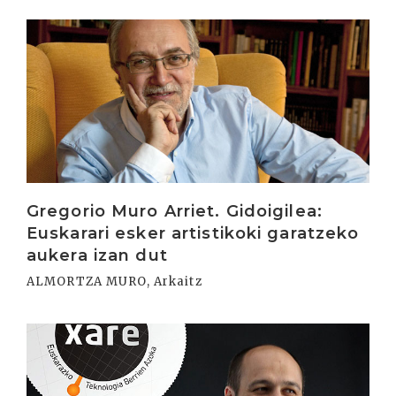
Irakurri
Gregorio Muro Arriet. Gidoigilea:
Euskarari esker artistikoki garatzeko
aukera izan dut
ALMORTZA MURO, Arkaitz
Irakurri