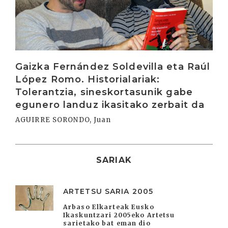
Gaizka Fernández Soldevilla eta Raúl
López Romo. Historialariak:
Tolerantzia, sineskortasunik gabe
egunero landuz ikasitako zerbait da
AGUIRRE SORONDO, Juan
SARIAK
ARTETSU SARIA 2005
Arbaso Elkarteak Eusko
Ikaskuntzari 2005eko Artetsu
sarietako bat eman dio