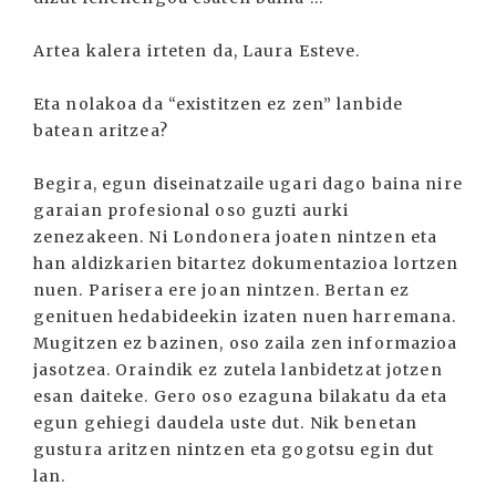
Artea kalera irteten da, Laura Esteve.
Eta nolakoa da “existitzen ez zen” lanbide
batean aritzea?
Begira, egun diseinatzaile ugari dago baina nire
garaian profesional oso guzti aurki
zenezakeen. Ni Londonera joaten nintzen eta
han aldizkarien bitartez dokumentazioa lortzen
nuen. Parisera ere joan nintzen. Bertan ez
genituen hedabideekin izaten nuen harremana.
Mugitzen ez bazinen, oso zaila zen informazioa
jasotzea. Oraindik ez zutela lanbidetzat jotzen
esan daiteke. Gero oso ezaguna bilakatu da eta
egun gehiegi daudela uste dut. Nik benetan
gustura aritzen nintzen eta gogotsu egin dut
lan.