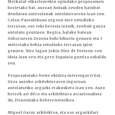
Merkatal-elkartearekin egindako proposamen
horietako bat, auzoan hutsak zeuden hainbat
dendatan antzezlanak antolatzearena izan zen.
Colon Pasealekuan zegoen nire estudioko
terrazan, oso toki berezia izanik, zenbait gauza
antolatu genituen. Begira, halako batean
Osborneren Zezena behi bihurtu genuen eta 3
metrotako behia estudioko terrazan ipini
genuen. Nire lagun Jokin Diez de Fortuny-ren
ideia izan zen eta gero Espainia guztira zabaldu
zen.
Proposatutako beste ekintza interesgarri bat,
Gros auzoko arkitekturaren inguruan
antolaturiko argazki erakusketa izan zen. Auzo
horrek art déco eta arkitektura arrazionalista
du, Donostiako hoberenetarikoa.
Miguel Garay arkitektoa, eta oso argazkilari