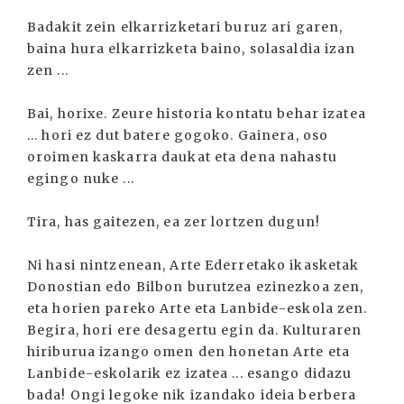
Badakit zein elkarrizketari buruz ari garen,
baina hura elkarrizketa baino, solasaldia izan
zen ...
Bai, horixe. Zeure historia kontatu behar izatea
... hori ez dut batere gogoko. Gainera, oso
oroimen kaskarra daukat eta dena nahastu
egingo nuke ...
Tira, has gaitezen, ea zer lortzen dugun!
Ni hasi nintzenean, Arte Ederretako ikasketak
Donostian edo Bilbon burutzea ezinezkoa zen,
eta horien pareko Arte eta Lanbide-eskola zen.
Begira, hori ere desagertu egin da. Kulturaren
hiriburua izango omen den honetan Arte eta
Lanbide-eskolarik ez izatea ... esango didazu
bada! Ongi legoke nik izandako ideia berbera