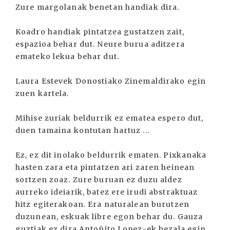
Zure margolanak benetan handiak dira.
Koadro handiak pintatzea gustatzen zait,
espazioa behar dut. Neure burua aditzera
emateko lekua behar dut.
Laura Estevek Donostiako Zinemaldirako egin
zuen kartela.
Mihise zuriak beldurrik ez ematea espero dut,
duen tamaina kontutan hartuz ...
Ez, ez dit inolako beldurrik ematen. Pixkanaka
hasten zara eta pintatzen ari zaren heinean
sortzen zoaz. Zure buruan ez duzu aldez
aurreko ideiarik, batez ere irudi abstraktuaz
hitz egiterakoan. Era naturalean burutzen
duzunean, eskuak libre egon behar du. Gauza
guztiak ez dira Antoñito Lopez-ek bezala egin