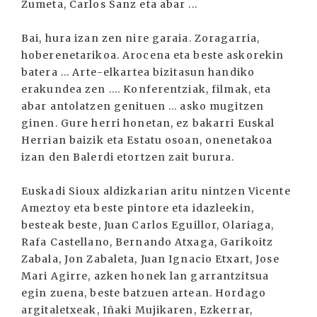
Zumeta, Carlos Sanz eta abar ...
Bai, hura izan zen nire garaia. Zoragarria,
hoberenetarikoa. Arocena eta beste askorekin
batera ... Arte-elkartea bizitasun handiko
erakundea zen .... Konferentziak, filmak, eta
abar antolatzen genituen ... asko mugitzen
ginen. Gure herri honetan, ez bakarri Euskal
Herrian baizik eta Estatu osoan, onenetakoa
izan den Balerdi etortzen zait burura.
Euskadi Sioux aldizkarian aritu nintzen Vicente
Ameztoy eta beste pintore eta idazleekin,
besteak beste, Juan Carlos Eguillor, Olariaga,
Rafa Castellano, Bernando Atxaga, Garikoitz
Zabala, Jon Zabaleta, Juan Ignacio Etxart, Jose
Mari Agirre, azken honek lan garrantzitsua
egin zuena, beste batzuen artean. Hordago
argitaletxeak, Iñaki Mujikaren, Ezkerrar,