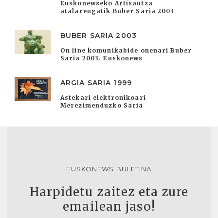
Euskonewseko Artisautza
atalarengatik Buber Saria 2003
BUBER SARIA 2003
On line komunikabide onenari Buber
Saria 2003. Euskonews
ARGIA SARIA 1999
Astekari elektronikoari
Merezimenduzko Saria
EUSKONEWS BULETINA
Harpidetu zaitez eta zure
emailean jaso!