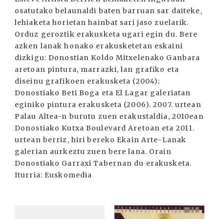
osatutako belaunaldi baten barruan sar daiteke,
lehiaketa horietan hainbat sari jaso zuelarik.
Orduz geroztik erakusketa ugari egin du. Bere
azken lanak honako erakusketetan eskaini
dizkigu: Donostian Koldo Mitxelenako Ganbara
aretoan pintura, marrazki, lan grafiko eta
diseinu grafikoen erakusketa (2004);
Donostiako Beti Boga eta El Lagar galeriatan
eginiko pintura erakusketa (2006). 2007. urtean
Palau Altea-n burutu zuen erakustaldia, 2010ean
Donostiako Kutxa Boulevard Aretoan eta 2011.
urtean berriz, hiri bereko Ekain Arte-Lanak
galerian aurkeztu zuen bere lana. Orain
Donostiako Garraxi Tabernan du erakusketa.
Iturria: Euskomedia