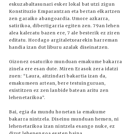
eskuzabaltasunari esker lokal bat utzi zigun
Konstituzio Emparantzan eta bertan elkartzen
zen garaiko abangoardia. Umore azkarra,
satirikoa, dibertigarria egiten zen. 79an lehen
alea kaleratu bazen ere, 7 ale besterik ez ziren
editatu. Hordago argitaletxearekin harreman
handia izan dut liburu azalak diseinatzen.
Gizonez osaturiko munduan emakume bakarra
zinela ere esan dute. Miren Erasok zera idatzi
zuen: “Laura, aitzindari bakartia izan da,
emakumeen artean, bere testuinguruan,
existitzen ez zen lanbide batean aritu zen
lehenetarikoa”.
Bai, egia da mundu honetan ia emakume
bakarra nintzela. Diseinu munduan hemen, ni
lehenetarikoa izan nintzela esango nuke, ez
dizut lehenengoa esaten baina ...