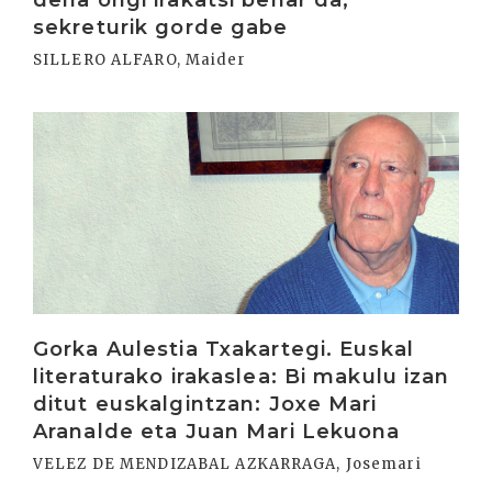
sekreturik gorde gabe
SILLERO ALFARO, Maider
Irakurri
Gorka Aulestia Txakartegi. Euskal
literaturako irakaslea: Bi makulu izan
ditut euskalgintzan: Joxe Mari
Aranalde eta Juan Mari Lekuona
VELEZ DE MENDIZABAL AZKARRAGA, Josemari