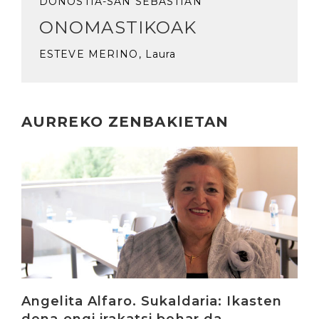
DONOSTIA-SAN SEBASTIÁN
ONOMASTIKOAK
ESTEVE MERINO, Laura
AURREKO ZENBAKIETAN
Irakurri
Angelita Alfaro. Sukaldaria: Ikasten
dena ongi irakatsi behar da,