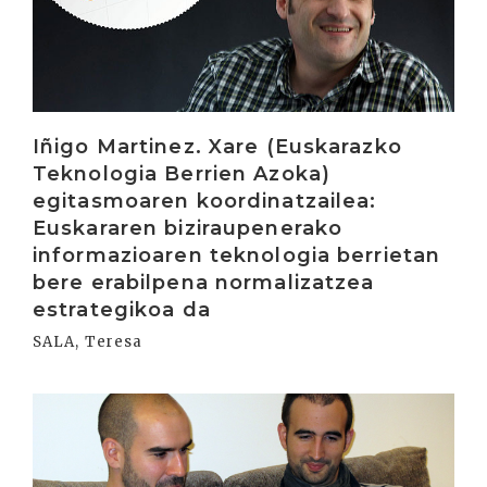
Iñigo Martinez. Xare (Euskarazko
Teknologia Berrien Azoka)
egitasmoaren koordinatzailea:
Euskararen biziraupenerako
informazioaren teknologia berrietan
bere erabilpena normalizatzea
estrategikoa da
SALA, Teresa
Irakurri