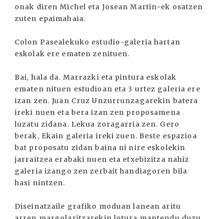
onak diren Michel eta Josean Martin-ek osatzen
zuten epaimahaia.
Colon Pasealekuko estudio-galeria hartan
eskolak ere ematen zenituen.
Bai, hala da. Marrazki eta pintura eskolak
ematen nituen estudioan eta 3 urtez galeria ere
izan zen. Juan Cruz Unzurrunzagarekin batera
ireki nuen eta bera izan zen proposamena
luzatu zidana. Lekua zoragarria zen. Gero
berak, Ekain galeria ireki zuen. Beste espazioa
bat proposatu zidan baina ni nire eskolekin
jarraitzea erabaki nuen eta etxebizitza nahiz
galeria izango zen zerbait handiagoren bila
hasi nintzen.
Diseinatzaile grafiko moduan lanean aritu
arren margolaritzarekin lotura mantendu duzu,