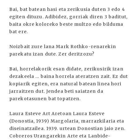
Bai, bat batean hasi eta zerikusia duten 3 edo 4
egiten dituzu. Adibidez, gorriak diren 3 baditut,
baita okre koloreko beste multzo edo bilduma
bat ere.
Noizbait zure lana Mark Rothko-renarekin
parekatu izan dute. Zer deritzozu?
Bai, horrelakorik esan didate, zerikusirik izan
dezakeela ... baina horrela ateratzen zait. Ez dut
kopiarik egiten, era natural batean linea hori
jarraitzen dut. Jendea beti saiatzen da
parekotasunen bat topatzen.
Laura Esteve Art Aretoan Laura Esteve
(Donostia, 1939) Margolaria, marrazkilaria eta
diseinatzailea. 1939. urtean Donostian jaio zen.
Cobreros Urangarekin Arte eta Lanbide-