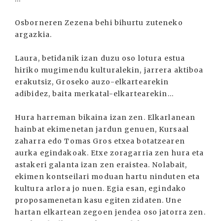
Osborneren Zezena behi bihurtu zuteneko
argazkia.
Laura, betidanik izan duzu oso lotura estua
hiriko mugimendu kulturalekin, jarrera aktiboa
erakutsiz, Groseko auzo-elkartearekin
adibidez, baita merkatal-elkartearekin...
Hura harreman bikaina izan zen. Elkarlanean
hainbat ekimenetan jardun genuen, Kursaal
zaharra edo Tomas Gros etxea botatzearen
aurka egindakoak. Etxe zoragarria zen hura eta
astakeri galanta izan zen eraistea. Nolabait,
ekimen kontseilari moduan hartu ninduten eta
kultura arlora jo nuen. Egia esan, egindako
proposamenetan kasu egiten zidaten. Une
hartan elkartean zegoen jendea oso jatorra zen.