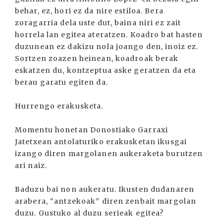
behar, ez, hori ez da nire estiloa. Bera
zoragarria dela uste dut, baina niri ez zait
horrela lan egitea ateratzen. Koadro bat hasten
duzunean ez dakizu nola joango den, inoiz ez.
Sortzen zoazen heinean, koadroak berak
eskatzen du, kontzeptua aske geratzen da eta
berau garatu egiten da.
Hurrengo erakusketa.
Momentu honetan Donostiako Garraxi
Jatetxean antolaturiko erakusketan ikusgai
izango diren margolanen aukeraketa burutzen
ari naiz.
Baduzu bai non aukeratu. Ikusten dudanaren
arabera, “antzekoak” diren zenbait margolan
duzu. Gustuko al duzu serieak egitea?