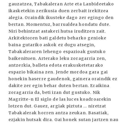
gauzatzea, Tabakaleran Arte eta Lanbideetako
ikasketekin zerikusia duen zerbait irekitzea
alegia. Oraindik ikusteke dago zer egingo den
bertan. Momentuz, barrualdea hondatu dute.
Niri behintzat astakeri hutsa iruditzen zait.
Arkitektoren bati galdetu beharko genioke
baina gutariko askok ez dugu atsegin,
Tabakaleraren lehengo espazioak gustuko
baikenituen. Arterako leku zoragarria zen,
antzerkia, balleta edota erakusketetarako
espazio bikaina zen. Jende mordoa gara gai
honekin haserre gaudenok, gainera oraindik ez
dakite zer egin behar duten bertan. Eraikina
zoragarria da, beti izan dut gustuko. Nik
Magritte-n El siglo de las luces koadroarekin
lotzen dut. Gauez, argiak piztuta ... niretzat
Tabakalerak horren antza zeukan. Basatiak,
ezjakin hutsak dira. Gai honek sutan jartzen nau
...