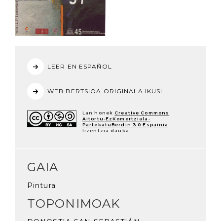
LEER EN ESPAÑOL
WEB BERTSIOA ORIGINALA IKUSI
Lan honek
Creative Commons
Aitortu-EzKomertziala-
PartekatuBerdin 3.0 Espainia
lizentzia dauka.
GAIA
Pintura
TOPONIMOAK