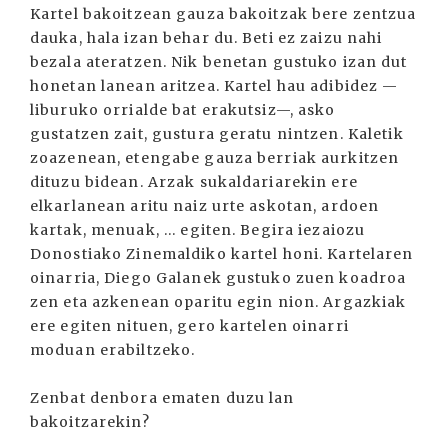
Kartel bakoitzean gauza bakoitzak bere zentzua
dauka, hala izan behar du. Beti ez zaizu nahi
bezala ateratzen. Nik benetan gustuko izan dut
honetan lanean aritzea. Kartel hau adibidez —
liburuko orrialde bat erakutsiz—, asko
gustatzen zait, gustura geratu nintzen. Kaletik
zoazenean, etengabe gauza berriak aurkitzen
dituzu bidean. Arzak sukaldariarekin ere
elkarlanean aritu naiz urte askotan, ardoen
kartak, menuak, ... egiten. Begira iezaiozu
Donostiako Zinemaldiko kartel honi. Kartelaren
oinarria, Diego Galanek gustuko zuen koadroa
zen eta azkenean oparitu egin nion. Argazkiak
ere egiten nituen, gero kartelen oinarri
moduan erabiltzeko.
Zenbat denbora ematen duzu lan
bakoitzarekin?