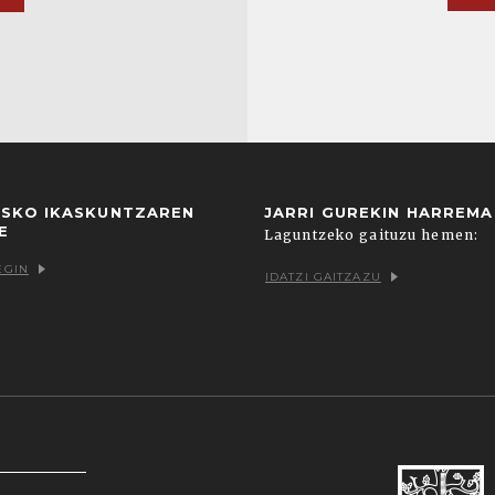
USKO IKASKUNTZAREN
JARRI GUREKIN HARREM
E
Laguntzeko gaituzu hemen:
EGIN
IDATZI GAITZAZU