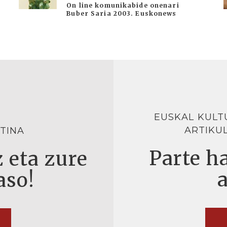
On line komunikabide onenari
Buber Saria 2003. Euskonews
EUSKAL KULT
ARTIKU
TINA
Parte ha
 eta zure
aso!