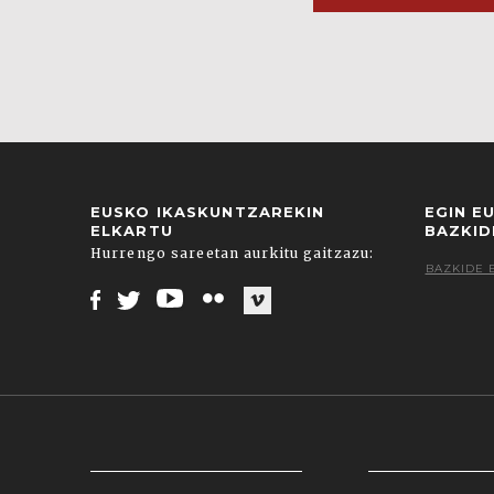
EUSKO IKASKUNTZAREKIN
EGIN E
ELKARTU
BAZKID
Hurrengo sareetan aurkitu gaitzazu:
BAZKIDE 
Facebook
Twitter
Youtube
Flickr
Vimeo