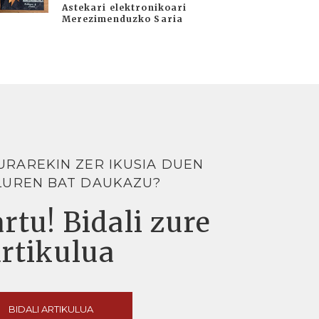
Astekari elektronikoari
Merezimenduzko Saria
URAREKIN ZER IKUSIA DUEN
LUREN BAT DAUKAZU?
rtu! Bidali zure
artikulua
BIDALI ARTIKULUA