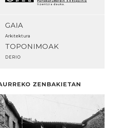
PartekatuBerdin 3.0 Espainia
lizentzia dauka.
GAIA
Arkitektura
TOPONIMOAK
DERIO
AURREKO ZENBAKIETAN
rakurri