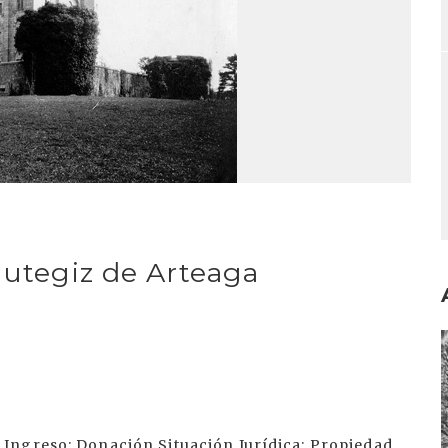
autegiz de Arteaga
I
Ingreso: Donación Situación Jurídica: Propiedad