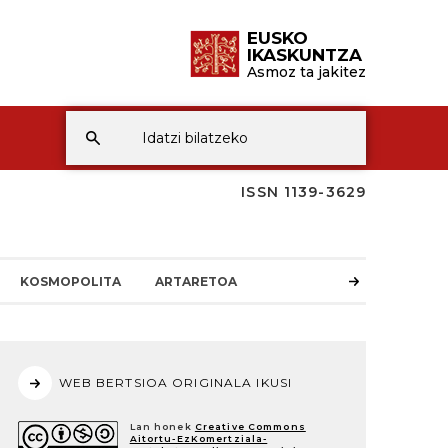
EUSKO
IKASKUNTZA
Asmoz ta jakitez
ISSN 1139-3629
KOSMOPOLITA
ARTARETOA
WEB BERTSIOA ORIGINALA IKUSI
Lan honek
Creative Commons
Aitortu-EzKomertziala-