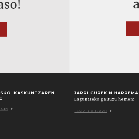
aso!
USKO IKASKUNTZAREN
JARRI GUREKIN HARREM
E
Laguntzeko gaituzu hemen:
EGIN
IDATZI GAITZAZU