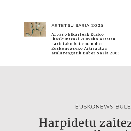
ARTETSU SARIA 2005
Arbaso Elkarteak Eusko
Ikaskuntzari 2005eko Artetsu
sarietako bat eman dio
Euskonewseko Artisautza
atalarengatik Buber Saria 2003
EUSKONEWS BULE
Harpidetu zaitez