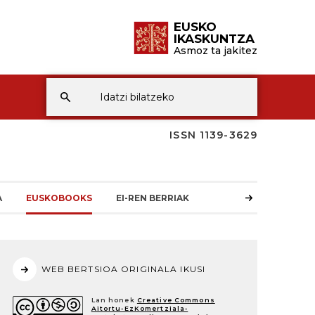
EUSKO
IKASKUNTZA
Asmoz ta jakitez
ISSN 1139-3629
A
EUSKOBOOKS
EI-REN BERRIAK
WEB BERTSIOA ORIGINALA IKUSI
Lan honek
Creative Commons
Aitortu-EzKomertziala-