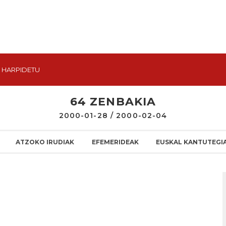
HARPIDETU
64 ZENBAKIA
2000-01-28 / 2000-02-04
ATZOKO IRUDIAK
EFEMERIDEAK
EUSKAL KANTUTEGI