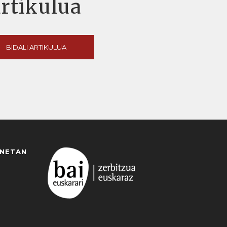
artikulua
BIDALI ARTIKULUA
ANETAN