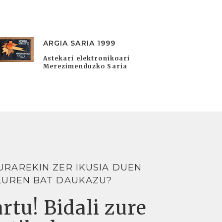
ARGIA SARIA 1999
Astekari elektronikoari
Merezimenduzko Saria
URAREKIN ZER IKUSIA DUEN
LUREN BAT DAUKAZU?
rtu! Bidali zure