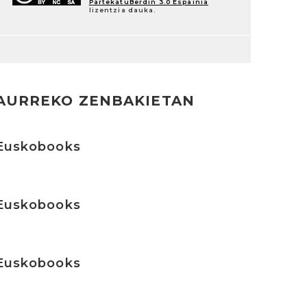
PartekatuBerdin 3.0 Espainia
lizentzia dauka.
AURREKO ZENBAKIETAN
rakurri
Euskobooks
rakurri
Euskobooks
rakurri
Euskobooks