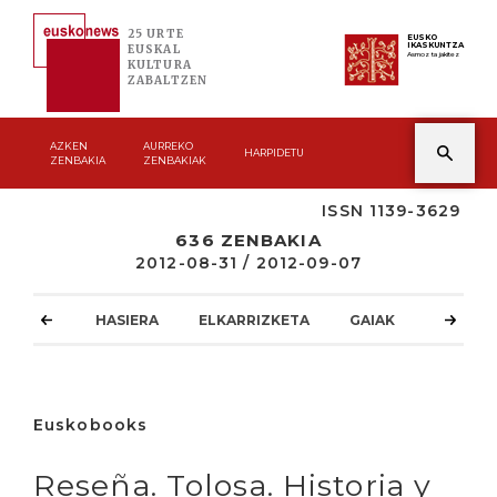
25 URTE
EUSKO
IKASKUNTZA
EUSKAL
Asmoz ta jakitez
KULTURA
ZABALTZEN
AZKEN
AURREKO
HARPIDETU
ZENBAKIA
ZENBAKIAK
ISSN 1139-3629
636 ZENBAKIA
2012-08-31 / 2012-09-07
HASIERA
ELKARRIZKETA
GAIAK
ATZOKO
Euskobooks
Reseña. Tolosa. Historia y