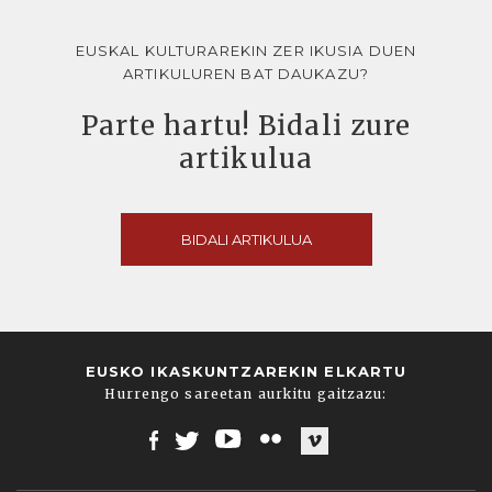
EUSKAL KULTURAREKIN ZER IKUSIA DUEN
ARTIKULUREN BAT DAUKAZU?
Parte hartu! Bidali zure
artikulua
BIDALI ARTIKULUA
EUSKO IKASKUNTZAREKIN ELKARTU
Hurrengo sareetan aurkitu gaitzazu:
Facebook
Twitter
Youtube
Flickr
Vimeo