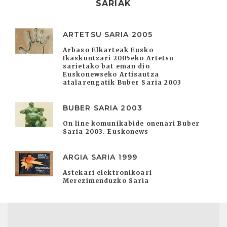
SARIAK
ARTETSU SARIA 2005
Arbaso Elkarteak Eusko
Ikaskuntzari 2005eko Artetsu
sarietako bat eman dio
Euskonewseko Artisautza
atalarengatik Buber Saria 2003
BUBER SARIA 2003
On line komunikabide onenari Buber
Saria 2003. Euskonews
ARGIA SARIA 1999
Astekari elektronikoari
Merezimenduzko Saria