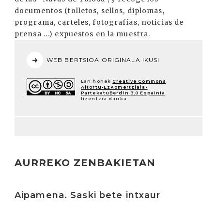
documentos (folletos, sellos, diplomas,
programa, carteles, fotografías, noticias de
prensa ...) expuestos en la muestra.
WEB BERTSIOA ORIGINALA IKUSI
Lan honek
Creative Commons
Aitortu-EzKomertziala-
PartekatuBerdin 3.0 Espainia
lizentzia dauka.
AURREKO ZENBAKIETAN
Irakurri
Aipamena. Saski bete intxaur