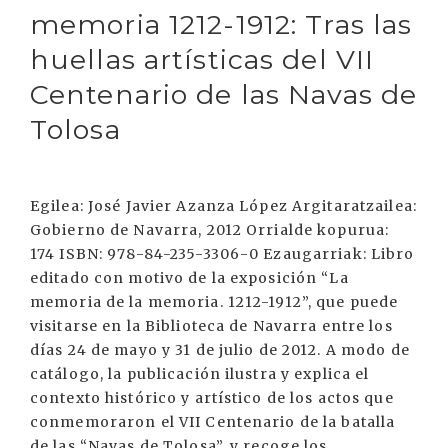
memoria 1212-1912: Tras las
huellas artísticas del VII
Centenario de las Navas de
Tolosa
Egilea: José Javier Azanza López Argitaratzailea:
Gobierno de Navarra, 2012 Orrialde kopurua:
174 ISBN: 978-84-235-3306-0 Ezaugarriak: Libro
editado con motivo de la exposición “La
memoria de la memoria. 1212-1912”, que puede
visitarse en la Biblioteca de Navarra entre los
días 24 de mayo y 31 de julio de 2012. A modo de
catálogo, la publicación ilustra y explica el
contexto histórico y artístico de los actos que
conmemoraron el VII Centenario de la batalla
de las “Navas de Tolosa”, y recoge los