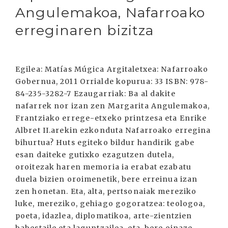
Angulemakoa, Nafarroako
erreginaren bizitza
Egilea: Matías Múgica Argitaletxea: Nafarroako
Gobernua, 2011 Orrialde kopurua: 33 ISBN: 978-
84-235-3282-7 Ezaugarriak: Ba al dakite
nafarrek nor izan zen Margarita Angulemakoa,
Frantziako errege-etxeko printzesa eta Enrike
Albret II.arekin ezkonduta Nafarroako erregina
bihurtua? Huts egiteko bildur handirik gabe
esan daiteke gutixko ezagutzen dutela,
oroitezak haren memoria ia erabat ezabatu
duela bizien oroimenetik, bere erreinua izan
zen honetan. Eta, alta, pertsonaiak mereziko
luke, mereziko, gehiago gogoratzea: teologoa,
poeta, idazlea, diplomatikoa, arte-zientzien