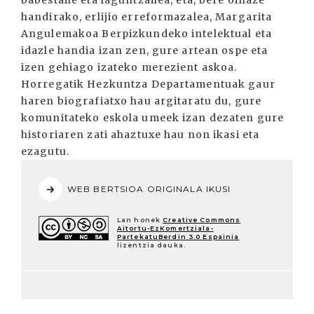
babestaile eta laguntzailea, eta, bere oinaze
handirako, erlijio erreformazalea, Margarita
Angulemakoa Berpizkundeko intelektual eta
idazle handia izan zen, gure artean ospe eta
izen gehiago izateko merezient askoa.
Horregatik Hezkuntza Departamentuak gaur
haren biografiatxo hau argitaratu du, gure
komunitateko eskola umeek izan dezaten gure
historiaren zati ahaztuxe hau non ikasi eta
ezagutu.
WEB BERTSIOA ORIGINALA IKUSI
Lan honek
Creative Commons
Aitortu-EzKomertziala-
PartekatuBerdin 3.0 Espainia
lizentzia dauka.