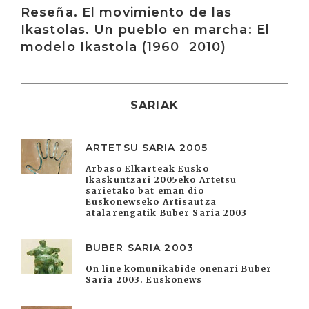
Reseña. El movimiento de las
Ikastolas. Un pueblo en marcha: El
modelo Ikastola (1960  2010)
SARIAK
ARTETSU SARIA 2005
Arbaso Elkarteak Eusko
Ikaskuntzari 2005eko Artetsu
sarietako bat eman dio
Euskonewseko Artisautza
atalarengatik Buber Saria 2003
BUBER SARIA 2003
On line komunikabide onenari Buber
Saria 2003. Euskonews