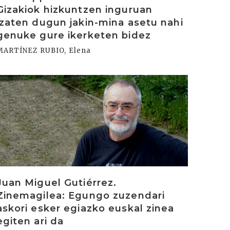
Gizakiok hizkuntzen inguruan
izaten dugun jakin-mina asetu nahi
genuke gure ikerketen bidez
MARTÍNEZ RUBIO, Elena
rakurri
Juan Miguel Gutiérrez.
Zinemagilea: Egungo zuzendari
askori esker egiazko euskal zinea
egiten ari da