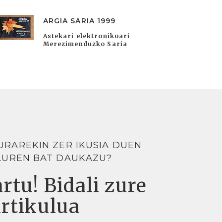
ARGIA SARIA 1999
Astekari elektronikoari
Merezimenduzko Saria
URAREKIN ZER IKUSIA DUEN
LUREN BAT DAUKAZU?
rtu! Bidali zure
artikulua