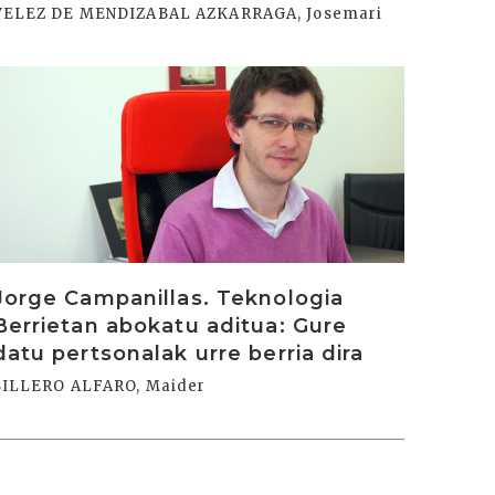
VELEZ DE MENDIZABAL AZKARRAGA, Josemari
rakurri
Jorge Campanillas. Teknologia
Berrietan abokatu aditua: Gure
datu pertsonalak urre berria dira
SILLERO ALFARO, Maider