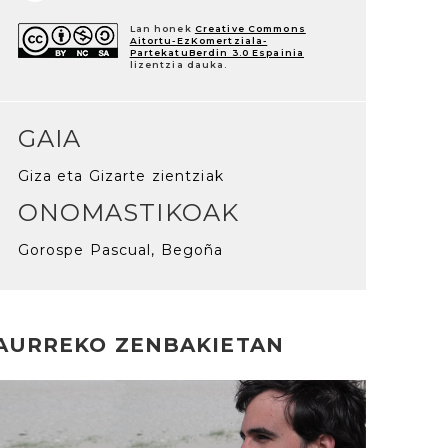
Lan honek
Creative Commons
Aitortu-EzKomertziala-
PartekatuBerdin 3.0 Espainia
lizentzia dauka.
GAIA
Giza eta Gizarte zientziak
ONOMASTIKOAK
Gorospe Pascual, Begoña
AURREKO ZENBAKIETAN
rakurri