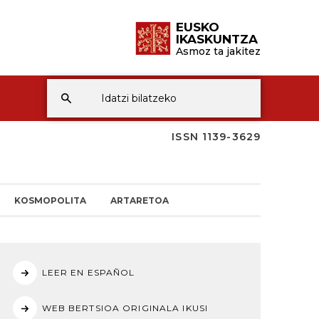
EUSKO
IKASKUNTZA
Asmoz ta jakitez
ISSN 1139-3629
KOSMOPOLITA
ARTARETOA
LEER EN ESPAÑOL
WEB BERTSIOA ORIGINALA IKUSI