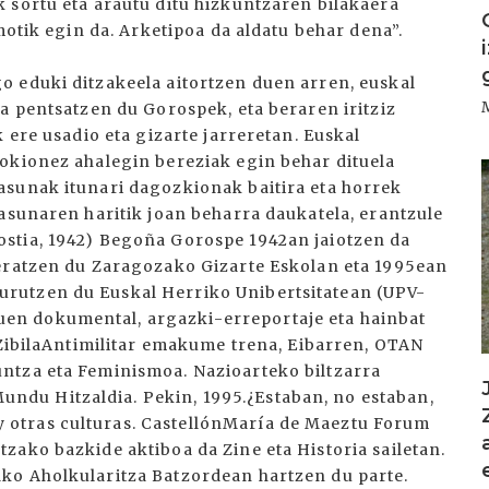
 sortu eta arautu ditu hizkuntzaren bilakaera
motik egin da. Arketipoa da aldatu behar dena”.
 eduki ditzakeela aitortzen duen arren, euskal
a pentsatzen du Gorospek, eta beraren iritziz
 ere usadio eta gizarte jarreretan. Euskal
okionez ahalegin bereziak egin behar dituela
I
asunak itunari dagozkionak baitira eta horrek
asunaren haritik joan beharra daukatela, erantzule
stia, 1942) Begoña Gorospe 1942an jaiotzen da
teratzen du Zaragozako Gizarte Eskolan eta 1995ean
rutzen du Euskal Herriko Unibertsitatean (UPV-
n dokumental, argazki-erreportaje eta hainbat
 ZibilaAntimilitar emakume trena, Eibarren, OTAN
ntza eta Feminismoa. Nazioarteko biltzarra
du Hitzaldia. Pekin, 1995.¿Estaban, no estaban,
otras culturas. CastellónMaría de Maeztu Forum
zako bazkide aktiboa da Zine eta Historia sailetan.
ko Aholkularitza Batzordean hartzen du parte.