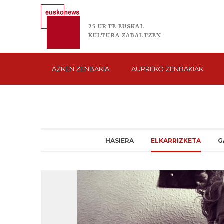
25 URTE
EUSKAL
KULTURA
ZABALTZEN
AZKEN
ZENBAKIA
AURREKO
ZENBAKIAK
HASIERA
ELKARRIZKETA
G