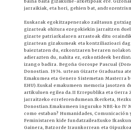
baina baita gizakume-arketipoak ere. Gizonak
jarraikiak, eta hori, gehien bat, androzentris
Euskarak egokitzapenerako zailtasun gutxiago
gizarteak ohitura ezegokiekin jarraitzen duel
gizarte patriarkalaren arrastoak ditu oraindik
gizartean gizakumeak eta kontziliazioari dag
baieztatzen du, ezkontzaren beraren nolakot
adierazten du, nahita ez, ezkontideek berdint
izango badira. Begoña Gorospe Pascual (Dono
Donostian. 1974. urtean Gizarte Graduatua a
Emakumea eta Genero Sistemetan Masterra bu
EHU).Euskal emakumeen memoria jasotzen due
artikuluen egilea da.II Errepublika eta Gerra
jarraitzeko erreferendumean.Ikerketa, Hezku
Donostian.Emakumeen inguruko NBE-ko IV Mun
como estaban? Humanidades, Comunicación y 
Feministaren kide fundatzaileaEusko Ikaskunt
Gainera, Batzorde Iraunkorrean eta Gipuzkoa