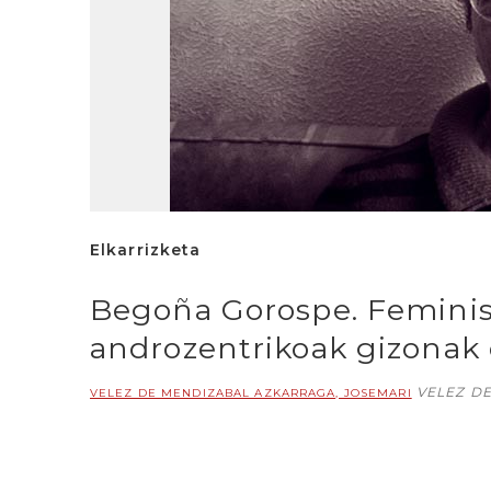
Elkarrizketa
Begoña Gorospe. Feminis
androzentrikoak gizonak
VELEZ D
VELEZ DE MENDIZABAL AZKARRAGA, JOSEMARI