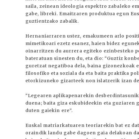
saila, zeinean ideologia espektro zabaleko em
gabe, libreki. Emaitzaren produktua egun Eus
guztientzako zabalik.
Hernaniarraren ustez, emakumeen arlo positi
mimetikoari ezetz esanez, haien bidez egunek
oinarritzen du aurrera egiteko ezinbesteko po
bateratuan sinesten du, eta dio: “Guztiz kon
guretzat negatiboa dela, baina gizonezkoak e
filosofiko eta soziala da eta baita praktika p
etorkizuneko gizarteek non islatzerik izan de
“Legearen aplikapenarekin desberdintasunik
duena; baita giza eskubideekin eta guziaren 
duten gaiekin ere”.
Euskal matriarkatuaren teoriarekin bat ez da
oraindik landu gabe dagoen gaia delakoan d