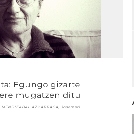
ta: Egungo gizarte
 ere mugatzen ditu
E MENDIZABAL AZKARRAGA, Josemari
I