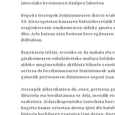
Jatorrizko bertsioaren itzulpen laburtua
Begoña Gorospek feminismoaren ikurra erabil
XX. hirurogeietan kausaren bidezidorretatik
eraginkorrean emakumearen aldeko apustu se
ditu. Arlo batean zein bestean bere egitearen
ibilbidean.
Begoñaren iritziz, erronka ez da makala et
gizakumearen eskubideetako mailara helduko
aldeko mugimenduko aktibista bihurtu zeneti
sortzea da berdintasunaren feminismoak nahi
gainetik pertsonaren duintasuna nagusi izan 
Gorospek aldarrikatzen du, ozen, pertsona gu
dituztela eta berdintasuna ez dela, inondik er
ezabatzea. Aldarrikapenetako lasterketa horr
hogeita hamar urteotan ahotsa ipini die hai
historia hurbilaren ezagutza izan dezan. Ho