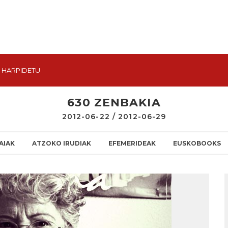
HARPIDETU
630 ZENBAKIA
2012-06-22 / 2012-06-29
AIAK
ATZOKO IRUDIAK
EFEMERIDEAK
EUSKOBOOKS