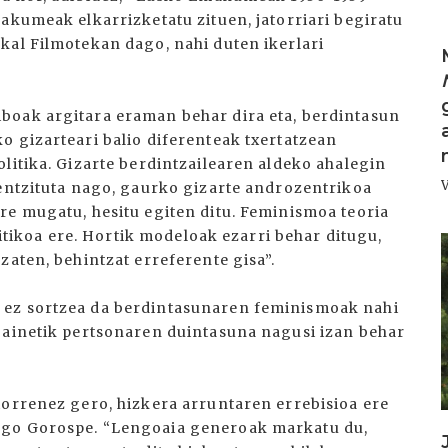
akumeak elkarrizketatu zituen, jatorriari begiratu
kal Filmotekan dago, nahi duten ikerlari
boak argitara eraman behar dira eta, berdintasun
o gizarteari balio diferenteak txertatzean
litika. Gizarte berdintzailearen aldeko ahalegin
bentzituta nago, gaurko gizarte androzentrikoa
re mugatu, hesitu egiten ditu. Feminismoa teoria
olitikoa ere. Hortik modeloak ezarri behar ditugu,
I
zaten, behintzat erreferente gisa”.
 ez sortzea da berdintasunaren feminismoak nahi
gainetik pertsonaren duintasuna nagusi izan behar
torrenez gero, hizkera arruntaren errebisioa ere
ago Gorospe. “Lengoaia generoak markatu du,