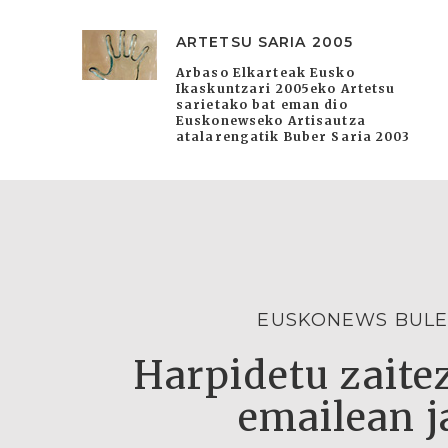
ARTETSU SARIA 2005
Arbaso Elkarteak Eusko
Ikaskuntzari 2005eko Artetsu
sarietako bat eman dio
Euskonewseko Artisautza
atalarengatik Buber Saria 2003
EUSKONEWS BULE
Harpidetu zaitez
emailean j