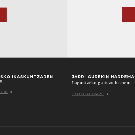
USKO IKASKUNTZAREN
JARRI GUREKIN HARREM
E
Laguntzeko gaituzu hemen:
EGIN
IDATZI GAITZAZU