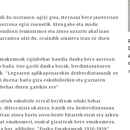
i du nortasun-agiri gisa, Hernani bere jaioterrian
 barrena egin zuenetik. Etengabe eta modu
ndoan feminismoa eta zinea uztartu ahal izan
 arrastoa utzi du, oraindik amaiera izan ez duen
a emakumeak eginbehar handia dauka bere aurrean
 bada. Oso garbi dauka berak, berdintasunaren
k. “Legearen aplikapenarekin desberdintasunik ez
 duena; baita giza eskubideekin eta guziaren
behar duten gaiekin ere”.
I
ztiek eskubide erreal berdinak eduki behar
e, diferentzia ukatzea, baizik eta desberdintasuna
etan zinea hartu zuen beste bitartekotzat eta azken
nbat emakumeri, euskal gizarteak bere emakumeen
rra hor, adibidez, “Eusko Emakumeak 1930-1939”