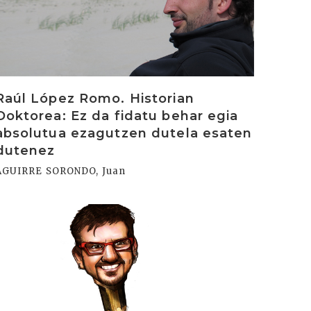
Raúl López Romo. Historian
Doktorea: Ez da fidatu behar egia
absolutua ezagutzen dutela esaten
dutenez
AGUIRRE SORONDO, Juan
rakurri