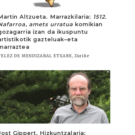
Martin Altzueta. Marrazkilaria:
1512.
Nafarroa, amets urratua
komikian
gozagarria izan da ikuspuntu
artistikotik gazteluak–eta
marraztea
VELEZ DE MENDIZABAL ETXABE, Zuriñe
rakurri
Jost Gippert. Hizkuntzalaria: