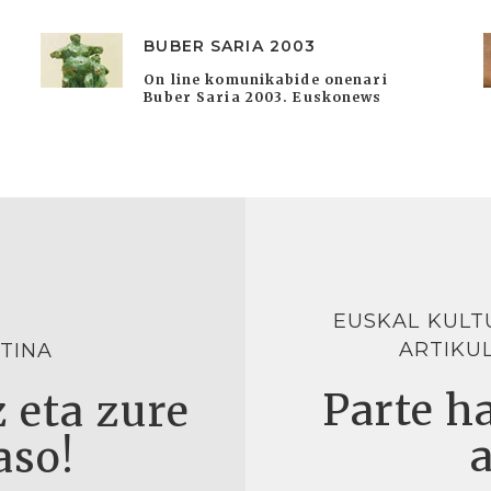
BUBER SARIA 2003
On line komunikabide onenari
Buber Saria 2003. Euskonews
EUSKAL KULT
ARTIKU
TINA
Parte ha
 eta zure
aso!