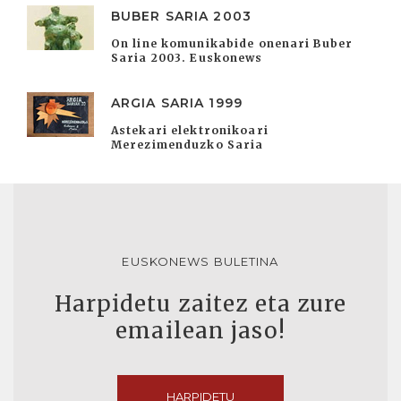
BUBER SARIA 2003
On line komunikabide onenari Buber
Saria 2003. Euskonews
ARGIA SARIA 1999
Astekari elektronikoari
Merezimenduzko Saria
EUSKONEWS BULETINA
Harpidetu zaitez eta zure
emailean jaso!
HARPIDETU