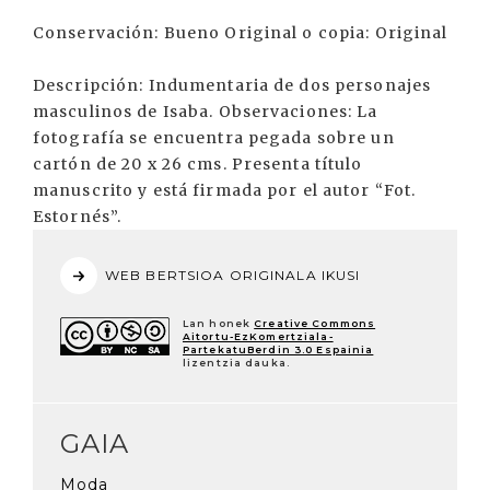
Conservación: Bueno Original o copia: Original
Descripción: Indumentaria de dos personajes
masculinos de Isaba. Observaciones: La
fotografía se encuentra pegada sobre un
cartón de 20 x 26 cms. Presenta título
manuscrito y está firmada por el autor “Fot.
Estornés”.
WEB BERTSIOA ORIGINALA IKUSI
Lan honek
Creative Commons
Aitortu-EzKomertziala-
PartekatuBerdin 3.0 Espainia
lizentzia dauka.
GAIA
Moda