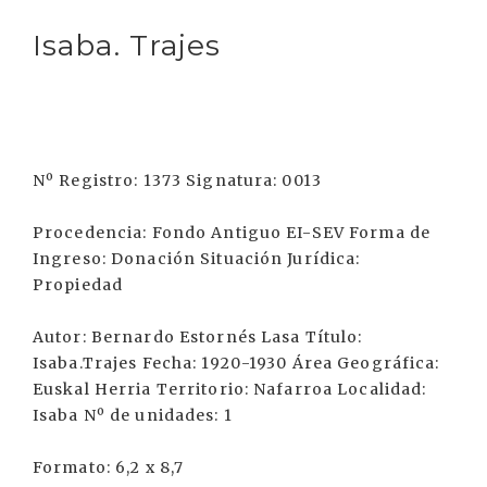
Isaba. Trajes
Nº Registro: 1373 Signatura: 0013
Procedencia: Fondo Antiguo EI-SEV Forma de
Ingreso: Donación Situación Jurídica:
Propiedad
Autor: Bernardo Estornés Lasa Título:
Isaba.Trajes Fecha: 1920-1930 Área Geográfica:
Euskal Herria Territorio: Nafarroa Localidad:
Isaba Nº de unidades: 1
Formato: 6,2 x 8,7