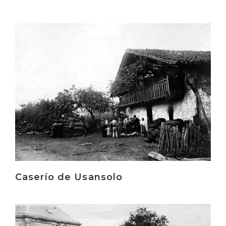
Irakurri
Caserío de Usansolo
Irakurri