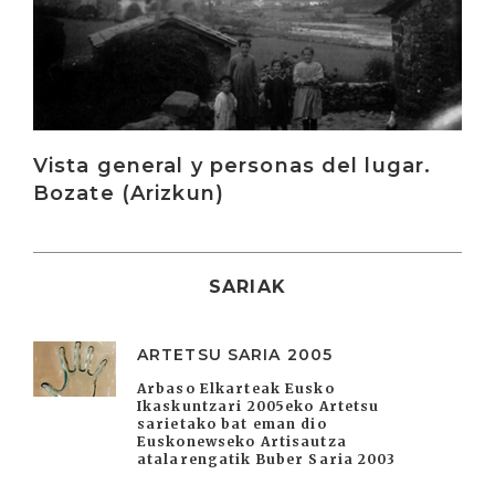
Vista general y personas del lugar.
Bozate (Arizkun)
SARIAK
ARTETSU SARIA 2005
Arbaso Elkarteak Eusko
Ikaskuntzari 2005eko Artetsu
sarietako bat eman dio
Euskonewseko Artisautza
atalarengatik Buber Saria 2003