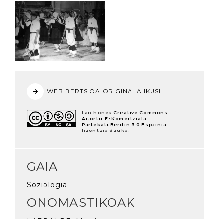
WEB BERTSIOA ORIGINALA IKUSI
Lan honek
Creative Commons
Aitortu-EzKomertziala-
PartekatuBerdin 3.0 Espainia
lizentzia dauka.
GAIA
Soziologia
ONOMASTIKOAK