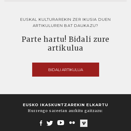
EUSKAL KULTURAREKIN ZER IKUSIA DUEN
ARTIKULUREN BAT DAUKAZU?
Parte hartu! Bidali zure
artikulua
BIDALI ARTIKULUA
EUSKO IKASKUNTZAREKIN ELKARTU
Hurrengo sareetan aurkitu gaitzazu:
Facebook
Twitter
Youtube
Flickr
Vimeo