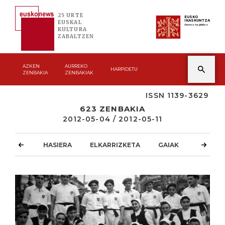
25 URTE
EUSKO
IKASKUNTZA
EUSKAL
Asmoz ta jakitez
KULTURA
ZABALTZEN
AZKEN
AURREKO
HARPIDETU
ZENBAKIA
ZENBAKIAK
ISSN 1139-3629
623 ZENBAKIA
2012-05-04 / 2012-05-11
HASIERA
ELKARRIZKETA
GAIAK
ATZOKO