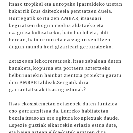
itsaso tropikal eta Europako iparraldeko uretan
bakarrik ikus daitezkeela pentsatzen duela.
Horregatik sortu zen AMBAR, itsasoari
begiratzen diogun modua aldatzeko eta
ezagutza bultzatzeko; hain hurbil eta, aldi
berean, hain urrun eta ezezagun sentitzen
dugun mundu hori gizarteari gerturatzeko.
Zetazeoen lehorreratzeak, itsas zabalean duten
banaketa, kopurua eta portaera aztertzeko
helburuarekin hainbat zientzia proiektu garatu
ditu AMBAR taldeak.Zergatik dira
garrantzitsuak itsas ugaztunak?
Itsas ekosistemetan zetazeoek duten funtzioa
oso garrantzitsua da. Lurreko habitatetan
bezala itsasoan ere egitura konplexuak daude.
Espezie guztiak elkarrekin erlazio estua dute,
eta haien artean elika-katek eratzen dira.