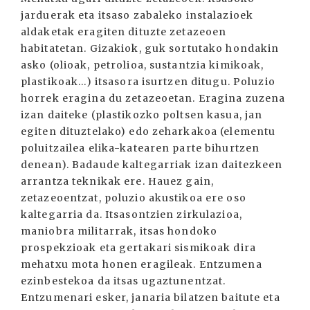
jarduerak eta itsaso zabaleko instalazioek
aldaketak eragiten dituzte zetazeoen
habitatetan. Gizakiok, guk sortutako hondakin
asko (olioak, petrolioa, sustantzia kimikoak,
plastikoak...) itsasora isurtzen ditugu. Poluzio
horrek eragina du zetazeoetan. Eragina zuzena
izan daiteke (plastikozko poltsen kasua, jan
egiten dituztelako) edo zeharkakoa (elementu
poluitzailea elika-katearen parte bihurtzen
denean). Badaude kaltegarriak izan daitezkeen
arrantza teknikak ere. Hauez gain,
zetazeoentzat, poluzio akustikoa ere oso
kaltegarria da. Itsasontzien zirkulazioa,
maniobra militarrak, itsas hondoko
prospekzioak eta gertakari sismikoak dira
mehatxu mota honen eragileak. Entzumena
ezinbestekoa da itsas ugaztunentzat.
Entzumenari esker, janaria bilatzen baitute eta