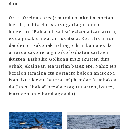
ditu.
Orka (Orcinus orca): mundu osoko itsasoetan
bizi da, nahiz eta askoz ugariagoa den ur
hotzetan. “Balea hiltzailea” ezizena izan arren,
ez da gizakiontzat arriskutsua. Kostatik urrun
dauden ur sakonak nahiago ditu, baina ez da
arraroa sakonera gutxiko badiatan sartzen
ikustea. Bizkaiko Golkoan maiz ikusten dira
orkak, ekainean eta urrian batez ere. Nahiz eta
beraien tamaina eta portaera baleen antzekoa
izan, izurdeekin batera Delphinidae familiakoa
da (hots, “balea” bezala ezagutu arren, izatez,
izurdeen antz handiagoa du).