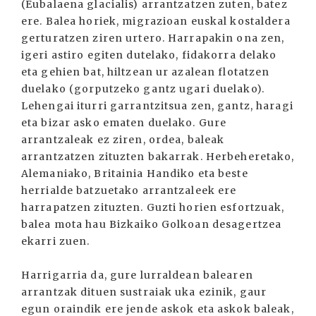
(Eubalaena glacialis) arrantzatzen zuten, batez
ere. Balea horiek, migrazioan euskal kostaldera
gerturatzen ziren urtero. Harrapakin ona zen,
igeri astiro egiten dutelako, fidakorra delako
eta gehien bat, hiltzean ur azalean flotatzen
duelako (gorputzeko gantz ugari duelako).
Lehengai iturri garrantzitsua zen, gantz, haragi
eta bizar asko ematen duelako. Gure
arrantzaleak ez ziren, ordea, baleak
arrantzatzen zituzten bakarrak. Herbeheretako,
Alemaniako, Britainia Handiko eta beste
herrialde batzuetako arrantzaleek ere
harrapatzen zituzten. Guzti horien esfortzuak,
balea mota hau Bizkaiko Golkoan desagertzea
ekarri zuen.
Harrigarria da, gure lurraldean balearen
arrantzak dituen sustraiak uka ezinik, gaur
egun oraindik ere jende askok eta askok baleak,