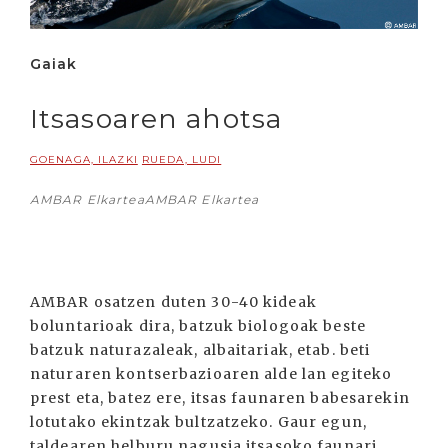
Gaiak
Itsasoaren ahotsa
GOENAGA, ILAZKI
RUEDA, LUDI
AMBAR ElkarteaAMBAR Elkartea
AMBAR osatzen duten 30-40 kideak
boluntarioak dira, batzuk biologoak beste
batzuk naturazaleak, albaitariak, etab. beti
naturaren kontserbazioaren alde lan egiteko
prest eta, batez ere, itsas faunaren babesarekin
lotutako ekintzak bultzatzeko. Gaur egun,
taldearen helburu nagusia itsasoko faunari