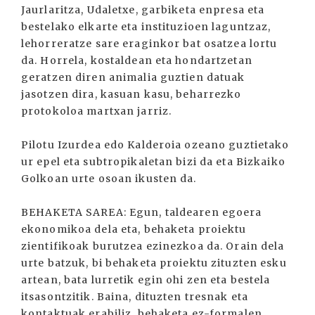
Jaurlaritza, Udaletxe, garbiketa enpresa eta
bestelako elkarte eta instituzioen laguntzaz,
lehorreratze sare eraginkor bat osatzea lortu
da. Horrela, kostaldean eta hondartzetan
geratzen diren animalia guztien datuak
jasotzen dira, kasuan kasu, beharrezko
protokoloa martxan jarriz.
Pilotu Izurdea edo Kalderoia ozeano guztietako
ur epel eta subtropikaletan bizi da eta Bizkaiko
Golkoan urte osoan ikusten da.
BEHAKETA SAREA: Egun, taldearen egoera
ekonomikoa dela eta, behaketa proiektu
zientifikoak burutzea ezinezkoa da. Orain dela
urte batzuk, bi behaketa proiektu zituzten esku
artean, bata lurretik egin ohi zen eta bestela
itsasontzitik. Baina, dituzten tresnak eta
kontaktuak erabiliz, behaketa ez-formalen