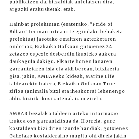
publikatzen da, hitzaldiak antolatzen dira,
argazki erakusketak, etab.
Hainbat proiektutan (esaterako, “Pride of
Bilbao” ferryan urtez urte egindako behaketa
proiektua) jasotako emaitzen azterketaren
ondorioz, Bizkaiko Golkoan gutxienez 24
zetazeo espezie desberdin ikusteko aukera
daukagula dakigu. Elkarte honen lanaren
garrantziaren isla eta aldi berean, bitxikeria
gisa, jakin, AMBAReko kideak, Marine Life
taldearekin batera, Bizkaiko Golkoan True
zifioa (animalia bitxi eta iheskorra) lehenengo
aldiz bizirik ikusi zutenak izan zirela.
AMBAR bezalako taldeen arteko informazio
trukea oso garrantzitsua da. Horrela, gure
kostaldean bizi diren izurde handiak, gutxienez
Galiziako kostalderaino mugitu ohi direla jakin