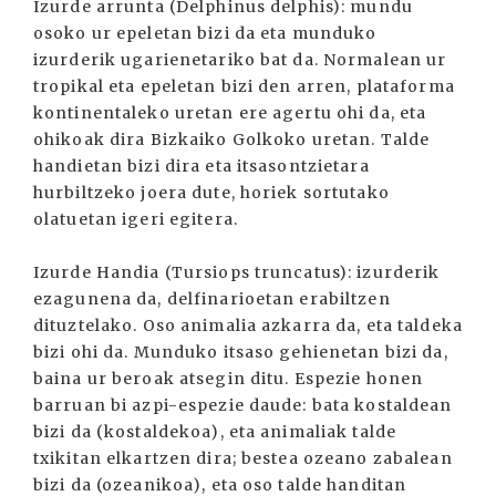
Izurde arrunta (Delphinus delphis): mundu
osoko ur epeletan bizi da eta munduko
izurderik ugarienetariko bat da. Normalean ur
tropikal eta epeletan bizi den arren, plataforma
kontinentaleko uretan ere agertu ohi da, eta
ohikoak dira Bizkaiko Golkoko uretan. Talde
handietan bizi dira eta itsasontzietara
hurbiltzeko joera dute, horiek sortutako
olatuetan igeri egitera.
Izurde Handia (Tursiops truncatus): izurderik
ezagunena da, delfinarioetan erabiltzen
dituztelako. Oso animalia azkarra da, eta taldeka
bizi ohi da. Munduko itsaso gehienetan bizi da,
baina ur beroak atsegin ditu. Espezie honen
barruan bi azpi-espezie daude: bata kostaldean
bizi da (kostaldekoa), eta animaliak talde
txikitan elkartzen dira; bestea ozeano zabalean
bizi da (ozeanikoa), eta oso talde handitan