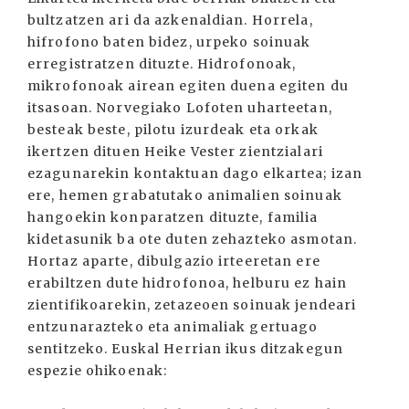
bultzatzen ari da azkenaldian. Horrela,
hifrofono baten bidez, urpeko soinuak
erregistratzen dituzte. Hidrofonoak,
mikrofonoak airean egiten duena egiten du
itsasoan. Norvegiako Lofoten uharteetan,
besteak beste, pilotu izurdeak eta orkak
ikertzen dituen Heike Vester zientzialari
ezagunarekin kontaktuan dago elkartea; izan
ere, hemen grabatutako animalien soinuak
hangoekin konparatzen dituzte, familia
kidetasunik ba ote duten zehazteko asmotan.
Hortaz aparte, dibulgazio irteeretan ere
erabiltzen dute hidrofonoa, helburu ez hain
zientifikoarekin, zetazeoen soinuak jendeari
entzunarazteko eta animaliak gertuago
sentitzeko. Euskal Herrian ikus ditzakegun
espezie ohikoenak: