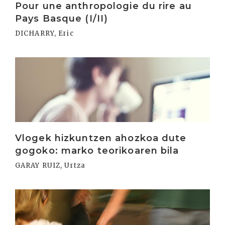
Pour une anthropologie du rire au
Pays Basque (I/II)
DICHARRY, Eric
Irakurri
Vlogek hizkuntzen ahozkoa dute
gogoko: marko teorikoaren bila
GARAY RUIZ, Urtza
Irakurri