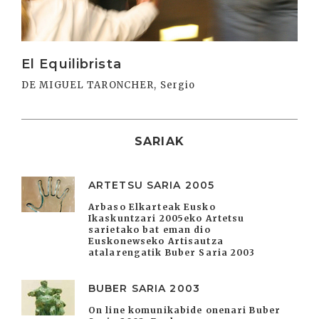
El Equilibrista
DE MIGUEL TARONCHER, Sergio
SARIAK
ARTETSU SARIA 2005
Arbaso Elkarteak Eusko
Ikaskuntzari 2005eko Artetsu
sarietako bat eman dio
Euskonewseko Artisautza
atalarengatik Buber Saria 2003
BUBER SARIA 2003
On line komunikabide onenari Buber