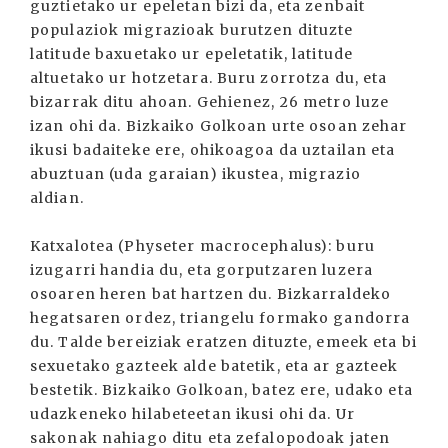
guztietako ur epeletan bizi da, eta zenbait
populaziok migrazioak burutzen dituzte
latitude baxuetako ur epeletatik, latitude
altuetako ur hotzetara. Buru zorrotza du, eta
bizarrak ditu ahoan. Gehienez, 26 metro luze
izan ohi da. Bizkaiko Golkoan urte osoan zehar
ikusi badaiteke ere, ohikoagoa da uztailan eta
abuztuan (uda garaian) ikustea, migrazio
aldian.
Katxalotea (Physeter macrocephalus): buru
izugarri handia du, eta gorputzaren luzera
osoaren heren bat hartzen du. Bizkarraldeko
hegatsaren ordez, triangelu formako gandorra
du. Talde bereiziak eratzen dituzte, emeek eta bi
sexuetako gazteek alde batetik, eta ar gazteek
bestetik. Bizkaiko Golkoan, batez ere, udako eta
udazkeneko hilabeteetan ikusi ohi da. Ur
sakonak nahiago ditu eta zefalopodoak jaten