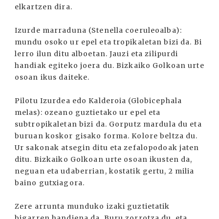
elkartzen dira.
Izurde marraduna (Stenella coeruleoalba):
mundu osoko ur epel eta tropikaletan bizi da. Bi
lerro ilun ditu alboetan. Jauzi eta zilipurdi
handiak egiteko joera du. Bizkaiko Golkoan urte
osoan ikus daiteke.
Pilotu Izurdea edo Kalderoia (Globicephala
melas): ozeano guztietako ur epel eta
subtropikaletan bizi da. Gorputz mardula du eta
buruan koskor gisako forma. Kolore beltza du.
Ur sakonak atsegin ditu eta zefalopodoak jaten
ditu. Bizkaiko Golkoan urte osoan ikusten da,
neguan eta udaberrian, kostatik gertu, 2 milia
baino gutxiagora.
Zere arrunta munduko izaki guztietatik
bigarren handiena da. Buru zorrotza du, eta