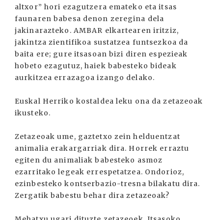
altxor” hori ezagutzera emateko eta itsas
faunaren babesa denon zeregina dela
jakinarazteko. AMBAR elkartearen iritziz,
jakintza zientifikoa sustatzea funtsezkoa da
baita ere; gure itsasoan bizi diren espezieak
hobeto ezagutuz, haiek babesteko bideak
aurkitzea errazagoa izango delako.
Euskal Herriko kostaldea leku ona da zetazeoak
ikusteko.
Zetazeoak ume, gaztetxo zein helduentzat
animalia erakargarriak dira. Horrek erraztu
egiten du animaliak babesteko asmoz
ezarritako legeak errespetatzea. Ondorioz,
ezinbesteko kontserbazio-tresna bilakatu dira.
Zergatik babestu behar dira zetazeoak?
Mehatxu ugari dituzte zetazeoek. Itsasoko