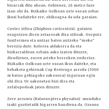
bizarrak ditu ahoan. Gehienez, 26 metro luze
izan ohi da. Bizkaiko Golkoan urte osoan zehar
ikusi badaiteke ere, ohikoagoa da uda garaian.
Cuvier zifioa (Zhiphius cavirostris): gutxien
ezagutzen diren zetazeoak dira zifioak. Gorputz
fusiformea eta antzar baten antzeko “moko”
berezia dute. Kolorea aldakorra da eta
bizkarraldean orbain asko izaten dituzte,
dirudienez, euren arteko borroken ondorioz.
Bizkaiko Golkoan urte osoan ikus daiteke, eta
behaketa gehienak Cap Bretongo arroila (3000
m baino gehiagoko sakonera) inguruan egin
ohi dira. Ur sakonetan bizi dira eta
zefalopodoak jaten dituzte.
Zere arrunta (Balaenoptera physalus): munduko
izaki guztietatik bigarren handiena da. Ozeano