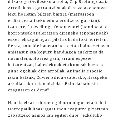
ditzakegu (Avileseko arroila, Cap Bretongoa...).
Arroilak oso garrantzitsuak dira zetazeoentzat,
leku horietan biltzen baitira (migrazioen
erdian, estaltzeko edota erditzeko garaian).
Izan ere, “upwelling” fenomenoei (hondoetako
korronteak azaleratzen direneko fenomenoak)
esker, elikagai ugari pilatu ohi da toki horietan.
Beraz, zonalde hauetan besteetan baino zetazeo
aniztasun eta kopuru handiagoa aurkitzea da
normalena. Horrez gain, arrain espezie
batzuentzat, babeslekuak eta kumeak hazteko
gune egokiak dira arroilak. Animalia espezie
jakin batzuk, Cuvier zifioa esaterako, itsaspeko
arroila sakonetan bizi da. “Ezin da babestu
ezagutzen ez dena”
Hau da elkarte honen goiburu nagusietako bat.
Horregatik itsas ugaztunen ezagutza gizartean
zabaltzeko asmoz lan egiten dute; “ezkutuko