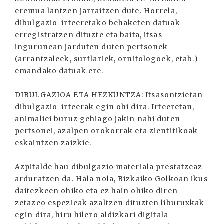
eremua lantzen jarraitzen dute. Horrela,
dibulgazio-irteeretako behaketen datuak
erregistratzen dituzte eta baita, itsas
ingurunean jarduten duten pertsonek
(arrantzaleek, surflariek, ornitologoek, etab.)
emandako datuak ere.
DIBULGAZIOA ETA HEZKUNTZA: Itsasontzietan
dibulgazio-irteerak egin ohi dira. Irteeretan,
animaliei buruz gehiago jakin nahi duten
pertsonei, azalpen orokorrak eta zientifikoak
eskaintzen zaizkie.
Azpitalde hau dibulgazio materiala prestatzeaz
arduratzen da. Hala nola, Bizkaiko Golkoan ikus
daitezkeen ohiko eta ez hain ohiko diren
zetazeo espezieak azaltzen dituzten liburuxkak
egin dira, hiru hilero aldizkari digitala