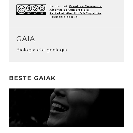
Lan honek
Creative Commons
Aitortu-EzKomertziala-
PartekatuBerdin 3.0 Espainia
lizentzia dauka.
GAIA
Biologia eta geologia
BESTE GAIAK
Irakurri