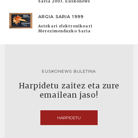
Saria 2003. Euskonews
ARGIA SARIA 1999
Astekari elektronikoari
Merezimenduzko Saria
EUSKONEWS BULETINA
Harpidetu zaitez eta zure
emailean jaso!
HARPIDETU