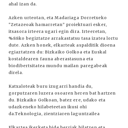
ahal izan da.
Azken urteotan, eta Madariaga Dorretxeko
“Zetazeoak hamarretan” proiektuari esker,
itsasora irteera ugari egin dira. Irteeretan,
%88ko begiztatze arrakastatsu tasa izatea lortu
dute. Azken honek, elkarteak aspalditik dioena
egiaztatzen du: Bizkaiko Golkoa eta Euskal
kostaldearen fauna aberastasuna eta
biodibertsitatea mundu mailan paregabeak
direla.
Katxaloteak buru izugarri handia du,
gorputzaren luzera osoaren heren bat hartzen
du. Bizkaiko Golkoan, batez ere, udako eta
udazkeneko hilabeteetan ikusi ohi
da.Teknologia, zientziaren laguntzailea
Elkartea ikerketa bide berriak bilatzen eta