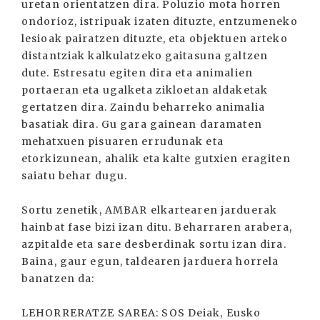
uretan orientatzen dira. Poluzio mota horren
ondorioz, istripuak izaten dituzte, entzumeneko
lesioak pairatzen dituzte, eta objektuen arteko
distantziak kalkulatzeko gaitasuna galtzen
dute. Estresatu egiten dira eta animalien
portaeran eta ugalketa zikloetan aldaketak
gertatzen dira. Zaindu beharreko animalia
basatiak dira. Gu gara gainean daramaten
mehatxuen pisuaren errudunak eta
etorkizunean, ahalik eta kalte gutxien eragiten
saiatu behar dugu.
Sortu zenetik, AMBAR elkartearen jarduerak
hainbat fase bizi izan ditu. Beharraren arabera,
azpitalde eta sare desberdinak sortu izan dira.
Baina, gaur egun, taldearen jarduera horrela
banatzen da:
LEHORRERATZE SAREA: SOS Deiak, Eusko