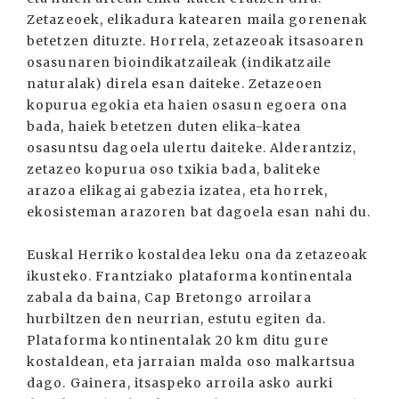
Zetazeoek, elikadura katearen maila gorenenak
betetzen dituzte. Horrela, zetazeoak itsasoaren
osasunaren bioindikatzaileak (indikatzaile
naturalak) direla esan daiteke. Zetazeoen
kopurua egokia eta haien osasun egoera ona
bada, haiek betetzen duten elika-katea
osasuntsu dagoela ulertu daiteke. Alderantziz,
zetazeo kopurua oso txikia bada, baliteke
arazoa elikagai gabezia izatea, eta horrek,
ekosisteman arazoren bat dagoela esan nahi du.
Euskal Herriko kostaldea leku ona da zetazeoak
ikusteko. Frantziako plataforma kontinentala
zabala da baina, Cap Bretongo arroilara
hurbiltzen den neurrian, estutu egiten da.
Plataforma kontinentalak 20 km ditu gure
kostaldean, eta jarraian malda oso malkartsua
dago. Gainera, itsaspeko arroila asko aurki