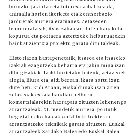
buruzko jakintza eta interesa zabaltzea da,
animalia horien ikerketa eta kontserbazio-
jarduerak aurrera eramanez. Zetazeoen
lehorreratzeak, itsas zabalean duten banaketa,
kopurua eta portaera aztertzeko helburuarekin
hainbat zientzia proiektu garatu ditu taldeak.
Historiaren hastapenetatik, itsasoa eta itsasoko
izakiak ezagutzeko beharra eta jakin mina izan
ditu gizakiak. Izaki horietako batzuk, zetazeoek
alegia, lilura eta, aldi berean, ikara sortu izan
dute beti. Erdi Aroan, euskaldunak izan ziren
zetazeoak eskala handian helburu
komertzialarekin harrapatu zituzten lehenengo
arrantzaleak. XI. mendetik aurrera, portutik
begiztatutako baleak ontzi txiki irekietan
arrantzatzeko teknikak garatu zituzten. Euskal
arrantzaleek Sardako Balea edo Euskal Balea