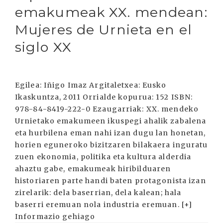
emakumeak XX. mendean:
Mujeres de Urnieta en el
siglo XX
Egilea: Iñigo Imaz Argitaletxea: Eusko
Ikaskuntza, 2011 Orrialde kopurua: 152 ISBN:
978-84-8419-222-0 Ezaugarriak: XX. mendeko
Urnietako emakumeen ikuspegi ahalik zabalena
eta hurbilena eman nahi izan dugu lan honetan,
horien eguneroko bizitzaren bilakaera inguratu
zuen ekonomia, politika eta kultura alderdia
ahaztu gabe, emakumeak hiribilduaren
historiaren parte handi baten protagonista izan
zirelarik: dela baserrian, dela kalean; hala
baserri eremuan nola industria eremuan. [+]
Informazio gehiago