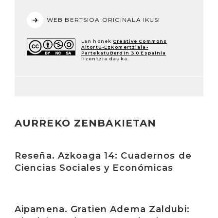
WEB BERTSIOA ORIGINALA IKUSI
Lan honek
Creative Commons
Aitortu-EzKomertziala-
PartekatuBerdin 3.0 Espainia
lizentzia dauka.
AURREKO ZENBAKIETAN
Irakurri
Reseña. Azkoaga 14: Cuadernos de
Ciencias Sociales y Económicas
Irakurri
Aipamena. Gratien Adema Zaldubi: