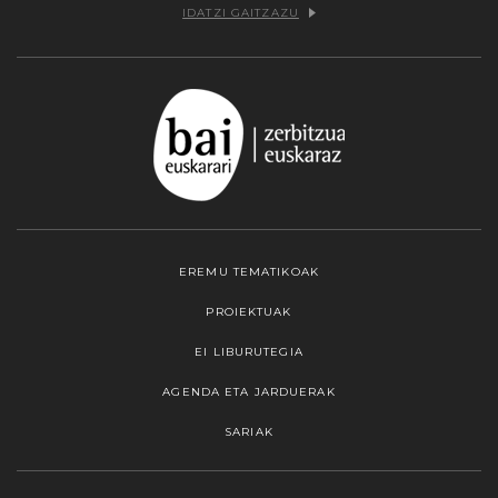
IDATZI GAITZAZU
EREMU TEMATIKOAK
PROIEKTUAK
EI LIBURUTEGIA
AGENDA ETA JARDUERAK
SARIAK