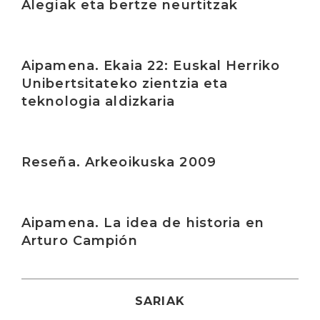
Alegiak eta bertze neurtitzak
Irakurri
Aipamena. Ekaia 22: Euskal Herriko
Unibertsitateko zientzia eta
teknologia aldizkaria
Irakurri
Reseña. Arkeoikuska 2009
Irakurri
Aipamena. La idea de historia en
Arturo Campión
SARIAK