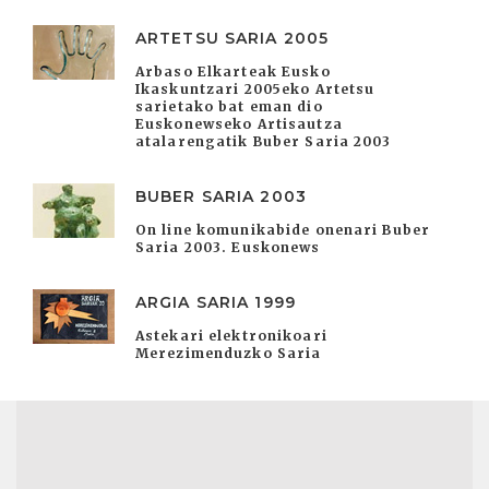
ARTETSU SARIA 2005
Arbaso Elkarteak Eusko
Ikaskuntzari 2005eko Artetsu
sarietako bat eman dio
Euskonewseko Artisautza
atalarengatik Buber Saria 2003
BUBER SARIA 2003
On line komunikabide onenari Buber
Saria 2003. Euskonews
ARGIA SARIA 1999
Astekari elektronikoari
Merezimenduzko Saria