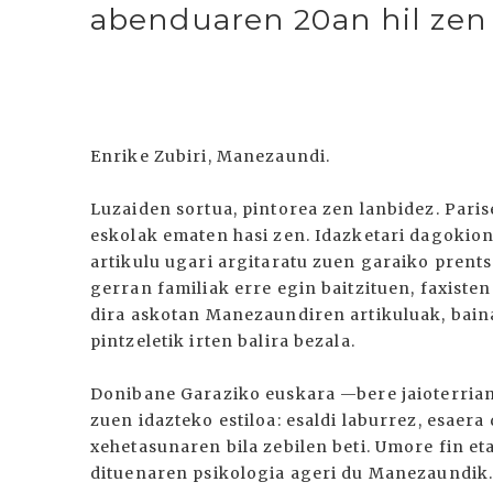
abenduaren 20an hil zen
Enrike Zubiri, Manezaundi.
Luzaiden sortua, pintorea zen lanbidez. Paris
eskolak ematen hasi zen. Idazketari dagokionez
artikulu ugari argitaratu zuen garaiko prents
gerran familiak erre egin baitzituen, faxisten
dira askotan Manezaundiren artikuluak, baina 
pintzeletik irten balira bezala.
Donibane Garaziko euskara —bere jaioterrian
zuen idazteko estiloa: esaldi laburrez, esaera
xehetasunaren bila zebilen beti. Umore fin et
dituenaren psikologia ageri du Manezaundik