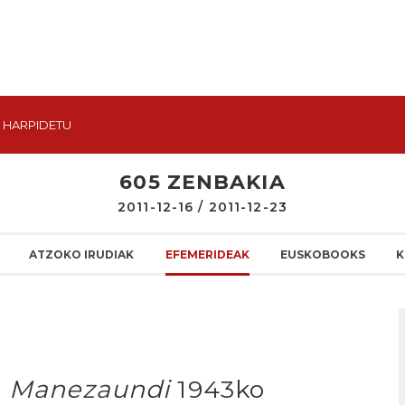
HARPIDETU
605 ZENBAKIA
2011-12-16 / 2011-12-23
ATZOKO IRUDIAK
EFEMERIDEAK
EUSKOBOOKS
K
i
Manezaundi
1943ko