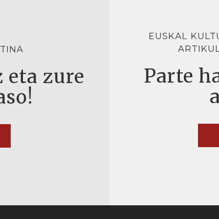
EUSKAL KULT
ARTIKU
TINA
Parte ha
 eta zure
aso!