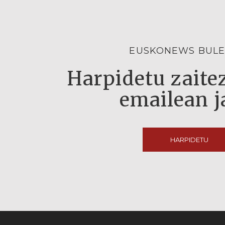
EUSKONEWS BULE
Harpidetu zaitez
emailean j
HARPIDETU