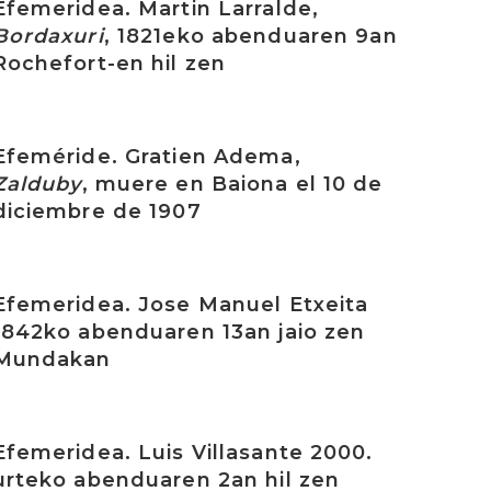
Efemeridea. Martin Larralde,
Bordaxuri
, 1821eko abenduaren 9an
Rochefort-en hil zen
rakurri
Efeméride. Gratien Adema,
Zalduby
, muere en Baiona el 10 de
diciembre de 1907
rakurri
Efemeridea. Jose Manuel Etxeita
1842ko abenduaren 13an jaio zen
Mundakan
rakurri
Efemeridea. Luis Villasante 2000.
urteko abenduaren 2an hil zen