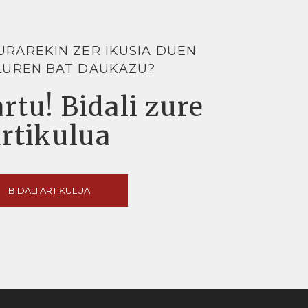
URAREKIN ZER IKUSIA DUEN
LUREN BAT DAUKAZU?
rtu! Bidali zure
artikulua
BIDALI ARTIKULUA