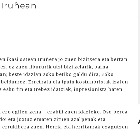
 Iruñean
en ikasi ostean Iruñera jo zuen bizitzera eta bertan
, ez zuen libururik utzi bizi zelarik, baina
an; beste idazlan asko betiko galdu dira, 36ko
 beldurrez. Erretratu eta ipuin kostunbristak izaten
esku fin eta trebez idatziak, inpresionista baten
 ere egiten zena— erabili zuen idazteko. Oso berea
 doi eta juxtuz ematen zituen azalpenak eta
a errukibera zuen. Herria eta herritarrak ezagutzen
.
I