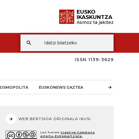
EUSKO
IKASKUNTZA
Asmoz ta jakitez
ISSN 1139-3629
OSMOPOLITA
EUSKONEWS GAZTEA
WEB BERTSIOA ORIGINALA IKUSI
Lan honek
Creative Commons
Aitortu-EzKomertziala-