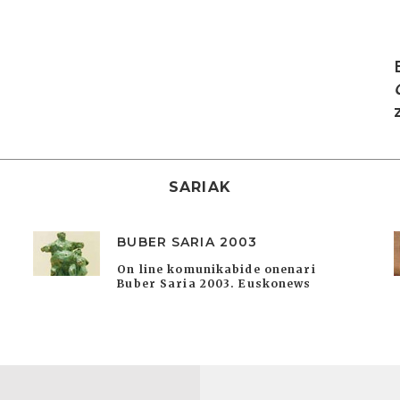
I
SARIAK
BUBER SARIA 2003
On line komunikabide onenari
Buber Saria 2003. Euskonews