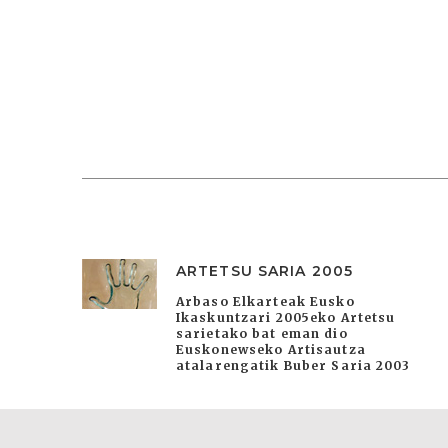
ARTETSU SARIA 2005
Arbaso Elkarteak Eusko
Ikaskuntzari 2005eko Artetsu
sarietako bat eman dio
Euskonewseko Artisautza
atalarengatik Buber Saria 2003