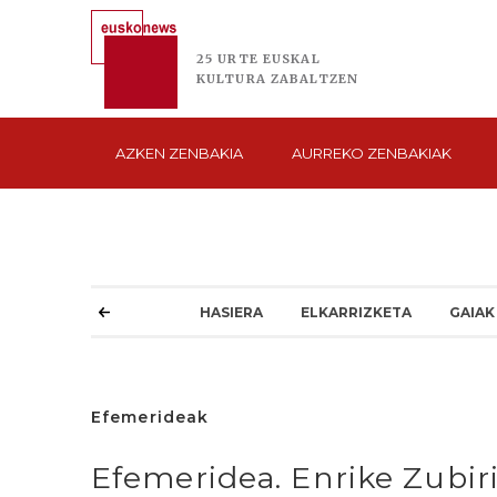
25 URTE
EUSKAL
KULTURA
ZABALTZEN
AZKEN
ZENBAKIA
AURREKO
ZENBAKIAK
HASIERA
ELKARRIZKETA
GAIAK
Efemerideak
Efemeridea. Enrike Zubir