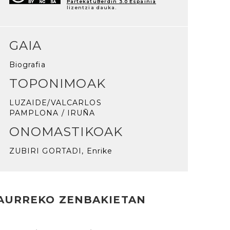
PartekatuBerdin 3.0 Espainia
lizentzia dauka.
GAIA
Biografia
TOPONIMOAK
LUZAIDE/VALCARLOS
PAMPLONA / IRUÑA
ONOMASTIKOAK
ZUBIRI GORTADI, Enrike
AURREKO ZENBAKIETAN
rakurri