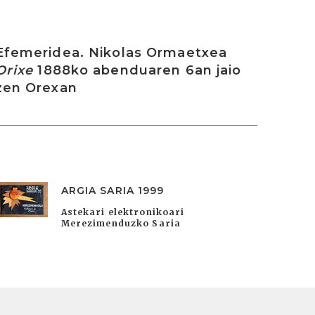
rakurri
Efemeridea. Nikolas Ormaetxea
Orixe
1888ko abenduaren 6an jaio
zen Orexan
ARGIA SARIA 1999
Astekari elektronikoari
Merezimenduzko Saria