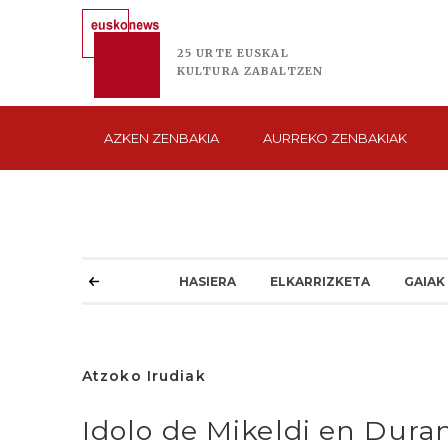
25 URTE
EUSKAL
KULTURA
ZABALTZEN
AZKEN
ZENBAKIA
AURREKO
ZENBAKIAK
HASIERA
ELKARRIZKETA
GAIAK
Atzoko Irudiak
Idolo de Mikeldi en Dura