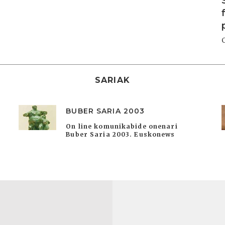
SARIAK
BUBER SARIA 2003
On line komunikabide onenari
Buber Saria 2003. Euskonews