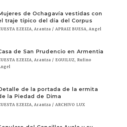
rakurri
Mujeres de Ochagavía vestidas con
el traje típico del día del Corpus
CUESTA EZEIZA, Arantza / APRAIZ BUESA, Angel
rakurri
Casa de San Prudencio en Armentia
CUESTA EZEIZA, Arantza / EGUILUZ, Rufino
Ángel
rakurri
Detalle de la portada de la ermita
de la Piedad de Dima
CUESTA EZEIZA, Arantza / ARCHIVO LUX
rakurri