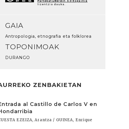
PartekatuBerdin 3.0 Espainia
lizentzia dauka.
GAIA
Antropologia, etnografia eta folklorea
TOPONIMOAK
DURANGO
AURREKO ZENBAKIETAN
rakurri
Entrada al Castillo de Carlos V en
Hondarribia
CUESTA EZEIZA, Arantza / GUINEA, Enrique