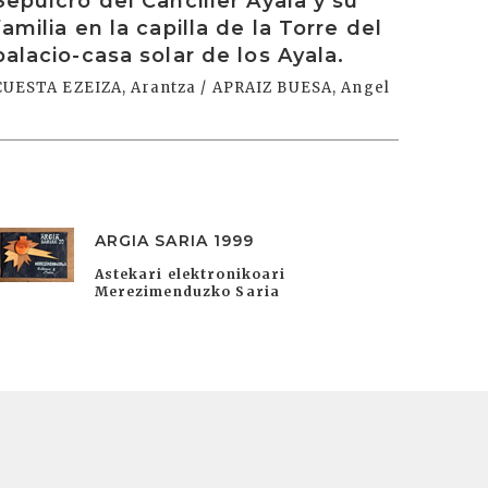
Sepulcro del Canciller Ayala y su
familia en la capilla de la Torre del
palacio-casa solar de los Ayala.
CUESTA EZEIZA, Arantza / APRAIZ BUESA, Angel
ARGIA SARIA 1999
Astekari elektronikoari
Merezimenduzko Saria