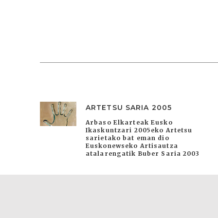
ARTETSU SARIA 2005
Arbaso Elkarteak Eusko
Ikaskuntzari 2005eko Artetsu
sarietako bat eman dio
Euskonewseko Artisautza
atalarengatik Buber Saria 2003