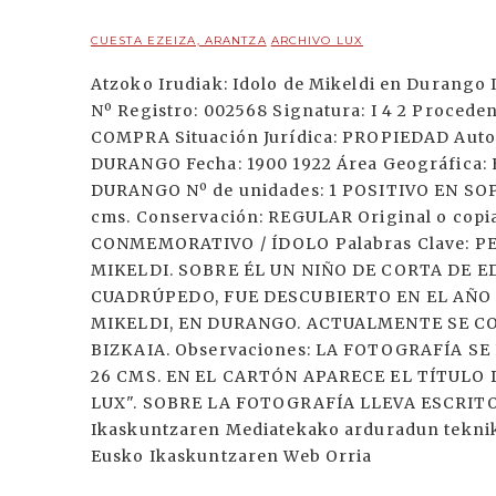
CUESTA EZEIZA, ARANTZA
ARCHIVO LUX
Atzoko Irudiak: Idolo de Mikeldi en Durango 
Nº Registro: 002568 Signatura: I 4 2 Proced
COMPRA Situación Jurídica: PROPIEDAD Auto
DURANGO Fecha: 1900 1922 Área Geográfica: 
DURANGO Nº de unidades: 1 POSITIVO EN SO
cms. Conservación: REGULAR Original o copi
CONMEMORATIVO / ÍDOLO Palabras Clave: P
MIKELDI. SOBRE ÉL UN NIÑO DE CORTA DE E
CUADRÚPEDO, FUE DESCUBIERTO EN EL AÑO 
MIKELDI, EN DURANGO. ACTUALMENTE SE C
BIZKAIA. Observaciones: LA FOTOGRAFÍA 
26 CMS. EN EL CARTÓN APARECE EL TÍTULO
LUX". SOBRE LA FOTOGRAFÍA LLEVA ESCRITO 
Ikaskuntzaren Mediatekako arduradun tekniko
Eusko Ikaskuntzaren Web Orria