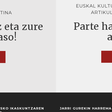
EUSKAL KULT
ARTIKU
TINA
Parte ha
 eta zure
aso!
USKO IKASKUNTZAREN
JARRI GUREKIN HARREM