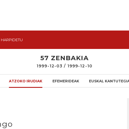
HARPIDETU
57 ZENBAKIA
1999-12-03 / 1999-12-10
ATZOKO IRUDIAK
EFEMERIDEAK
EUSKAL KANTUTEGI
ngo