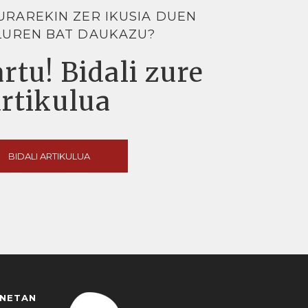
URAREKIN ZER IKUSIA DUEN
LUREN BAT DAUKAZU?
rtu! Bidali zure
artikulua
BIDALI ARTIKULUA
ANETAN