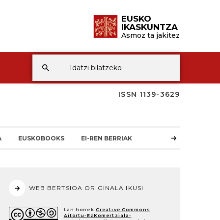
EUSKO
IKASKUNTZA
Asmoz ta jakitez
ISSN 1139-3629
A
EUSKOBOOKS
EI-REN BERRIAK
WEB BERTSIOA ORIGINALA IKUSI
Lan honek
Creative Commons
Aitortu-EzKomertziala-