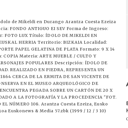
Idolo de Mikeldi en Durango Arantza Cuesta Ezeiza
encia: FONDO ANTIGUO EI SEV Forma de Ingreso:
r: FOTO LUX Título: ÍDOLO DE MIKELDI EN
EUSKAL HERRIA Territorio: BIZKAIA Localidad:
PORTE PAPEL GELATINA DE PLATA Formato: 9 X 14
a: COPIA Materia: ARTE MUEBLE / CULTO Y
ERSONAJES POPULARES Descripción: ÍDOLO DE
DAD. REALIZADO EN PIEDRA, REPRESENTA UN
1864 CERCA DE LA ERMITA DE SAN VICENTE DE
ONSERVA EN EL MUSEO ARQUEOLÓGICO DE
SE ENCUENTRA PEGADA SOBRE UN CARTÓN DE 20 X
 DADO A LA FOTOGRAFÍA Y LA PROCEDENCIA "FOT.
I
EL NÚMERO 108. Arantza Cuesta Ezeiza, Eusko
a Euskonews & Media 57.zbk (1999 / 12 / 3 10)