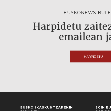
EUSKONEWS BULE
Harpidetu zaitez
emailean j
HARPIDETU
EUSKO IKASKUNTZAREKIN
EGIN E