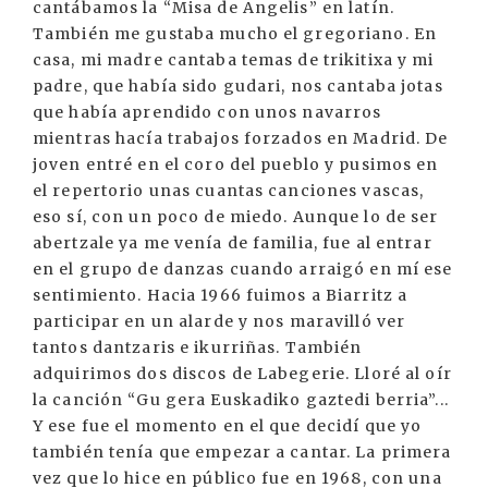
cantábamos la “Misa de Angelis” en latín.
También me gustaba mucho el gregoriano. En
casa, mi madre cantaba temas de trikitixa y mi
padre, que había sido gudari, nos cantaba jotas
que había aprendido con unos navarros
mientras hacía trabajos forzados en Madrid. De
joven entré en el coro del pueblo y pusimos en
el repertorio unas cuantas canciones vascas,
eso sí, con un poco de miedo. Aunque lo de ser
abertzale ya me venía de familia, fue al entrar
en el grupo de danzas cuando arraigó en mí ese
sentimiento. Hacia 1966 fuimos a Biarritz a
participar en un alarde y nos maravilló ver
tantos dantzaris e ikurriñas. También
adquirimos dos discos de Labegerie. Lloré al oír
la canción “Gu gera Euskadiko gaztedi berria”...
Y ese fue el momento en el que decidí que yo
también tenía que empezar a cantar. La primera
vez que lo hice en público fue en 1968, con una