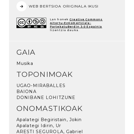
WEB BERTSIOA ORIGINALA IKUSI
Lan honek
Creative Commons
Aitortu-EzKomertziala-
PartekatuBerdin 3.0 Espainia
lizentzia dauka.
GAIA
Musika
TOPONIMOAK
UGAO-MIRABALLES
BAIONA
DONIBANE LOHITZUNE
ONOMASTIKOAK
Apalategi Begiristain, Jokin
Apalategi Idirin, Ur
ARESTI SEGUROLA, Gabriel