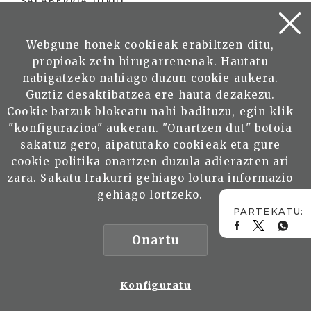
SALABERRIA, Urkiri
Irakurri
Webgune honek cookieak erabiltzen ditu,
propioak zein hirugarrenenak. Hautatu
nabigatzeko nahiago duzun cookie aukera.
Guztiz desaktibatzea ere hauta dezakezu.
Cookie batzuk blokeatu nahi badituzu, egin klik
"konfigurazioa" aukeran. "Onartzen dut" botoia
sakatuz gero, aipatutako cookieak eta gure
cookie politika onartzen duzula adierazten ari
zara. Sakatu
Irakurri gehiago
lotura informazio
Karmele Artetxe Sanchez.
gehiago lortzeko.
Historialaria: Nahiko fenomeno
normala da unibertsitatean egotea
eta lukuru asmorik gabeko
Onartu
erakundeetan parte-hartzea
ASURMENDI, Mikel
Konfiguratu