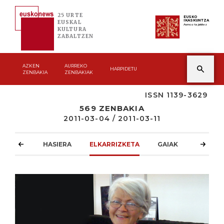
25 URTE
EUSKO
IKASKUNTZA
EUSKAL
Asmoz ta jakitez
KULTURA
ZABALTZEN
AZKEN
AURREKO
HARPIDETU
ZENBAKIA
ZENBAKIAK
ISSN 1139-3629
569 ZENBAKIA
2011-03-04 / 2011-03-11
HASIERA
ELKARRIZKETA
GAIAK
ATZOKO