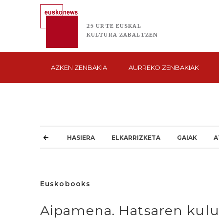
25 URTE
EUSKAL
KULTURA
ZABALTZEN
AZKEN
ZENBAKIA
AURREKO
ZENBAKIAK
HASIERA
ELKARRIZKETA
GAIAK
A
Euskobooks
Aipamena. Hatsaren kul