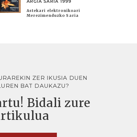
ARGIA SARIA 1999
Astekari elektronikoari
Merezimenduzko Saria
URAREKIN ZER IKUSIA DUEN
LUREN BAT DAUKAZU?
rtu! Bidali zure
artikulua