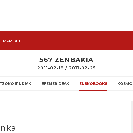
HARPIDETU
567 ZENBAKIA
2011-02-18 / 2011-02-25
TZOKO IRUDIAK
EFEMERIDEAK
EUSKOBOOKS
KOSMO
unka