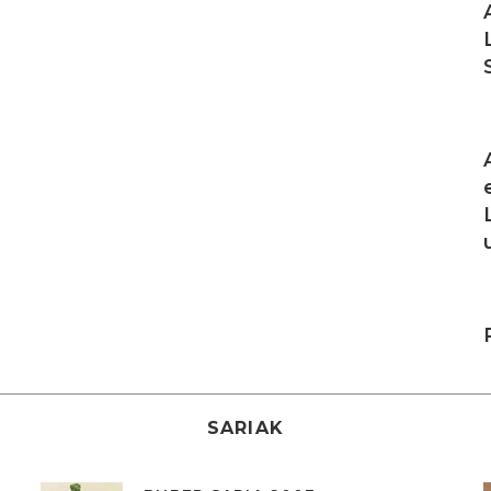
I
I
SARIAK