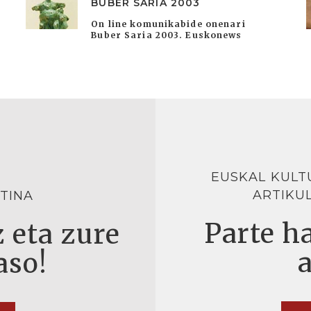
BUBER SARIA 2003
On line komunikabide onenari
Buber Saria 2003. Euskonews
EUSKAL KULT
ARTIKU
TINA
Parte ha
 eta zure
aso!