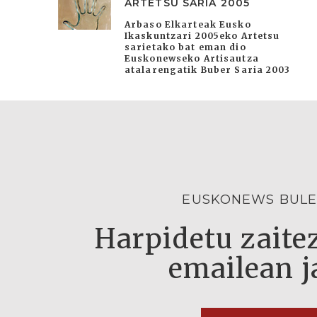
ARTETSU SARIA 2005
Arbaso Elkarteak Eusko
Ikaskuntzari 2005eko Artetsu
sarietako bat eman dio
Euskonewseko Artisautza
atalarengatik Buber Saria 2003
EUSKONEWS BULE
Harpidetu zaitez
emailean j