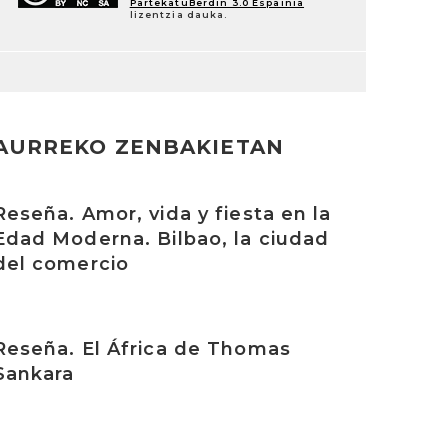
PartekatuBerdin 3.0 Espainia
lizentzia dauka.
AURREKO ZENBAKIETAN
rakurri
Reseña. Amor, vida y fiesta en la
Edad Moderna. Bilbao, la ciudad
del comercio
rakurri
Reseña. El África de Thomas
Sankara
rakurri