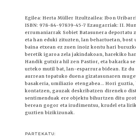
Egilea: Herta Müller Itzultzailea: Ibon Uribarr
ISBN: 978-84-97839-45-7 Ezaugarriak: II. M
errumaniarrak Sobiet Batasunera deportatu zi
eta han eduki zituzten, lan behartuetan, bost
baina etxean ez zuen inoiz kontu hari buruzko
beretik igaroa zela jakindakoan, harekiko har
Handik gutxira hil zen Pastior, eta bakarka 
urteko mutil bat, lan-esparrura bidean. Ez du
aurrean topatuko duena gizatasunaren mugeta
basakeria, umiliazio etengabea... Hori guztia
kontatzen, gauzak deskribatzen direneko dist
sentimenduak ere objektu bihurtzen ditu prot
berean gogor eta irudimentsu, krudel eta lir
guztien bizikizunak.