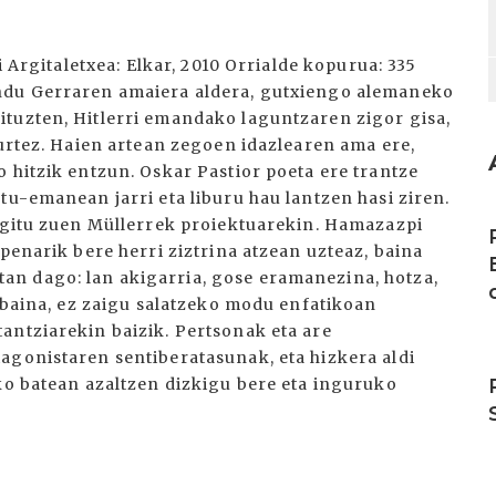
i Argitaletxea: Elkar, 2010 Orrialde kopurua: 335
undu Gerraren amaiera aldera, gutxiengo alemaneko
tuzten, Hitlerri emandako laguntzaren zigor gisa,
 urtez. Haien artean zegoen idazlearen ama ere,
 hitzik entzun. Oskar Pastior poeta ere trantze
tu-emanean jarri eta liburu hau lantzen hasi ziren.
I
segitu zuen Müllerrek proiektuarekin. Hamazazpi
 penarik bere herri ziztrina atzean uzteaz, baina
n dago: lan akigarria, gose eramanezina, hotza,
, baina, ez zaigu salatzeko modu enfatikoan
antziarekin baizik. Pertsonak eta are
agonistaren sentiberatasunak, eta hizkera aldi
I
iko batean azaltzen dizkigu bere eta inguruko
I