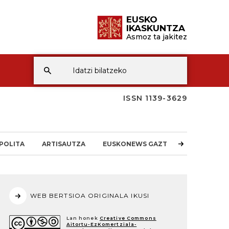
EUSKO
IKASKUNTZA
Asmoz ta jakitez
ISSN 1139-3629
POLITA
ARTISAUTZA
EUSKONEWS GAZTEA
WEB BERTSIOA ORIGINALA IKUSI
Lan honek
Creative Commons
Aitortu-EzKomertziala-