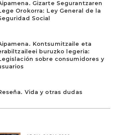
Aipamena. Gizarte Segurantzaren
Lege Orokorra: Ley General de la
Seguridad Social
rakurri
Aipamena. Kontsumitzaile eta
erabiltzaileei buruzko legeria:
Legislación sobre consumidores y
usuarios
rakurri
Reseña. Vida y otras dudas