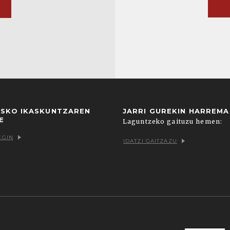
USKO IKASKUNTZAREN
JARRI GUREKIN HARREM
E
Laguntzeko gaituzu hemen:
EGIN
IDATZI GAITZAZU