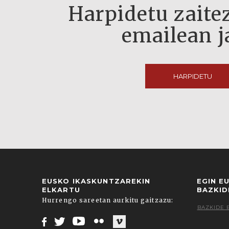
Harpidetu zaitez
emailean j
HARPIDETU
EUSKO IKASKUNTZAREKIN
EGIN E
ELKARTU
BAZKID
Hurrengo sareetan aurkitu gaitzazu:
BAZKIDE 