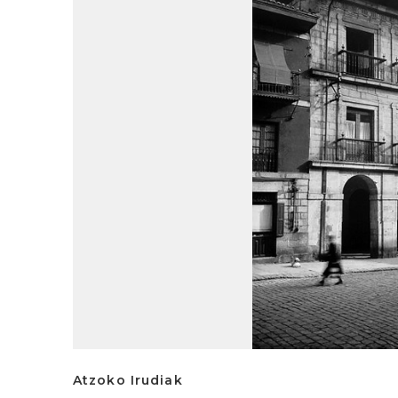
Atzoko Irudiak