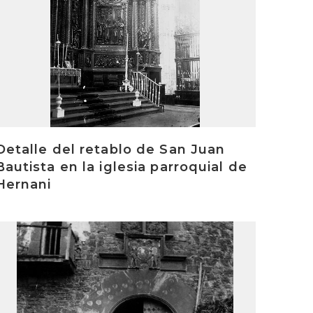
Detalle del retablo de San Juan
Bautista en la iglesia parroquial de
Hernani
rakurri