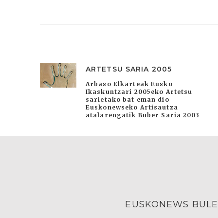
ARTETSU SARIA 2005
Arbaso Elkarteak Eusko
Ikaskuntzari 2005eko Artetsu
sarietako bat eman dio
Euskonewseko Artisautza
atalarengatik Buber Saria 2003
EUSKONEWS BULE