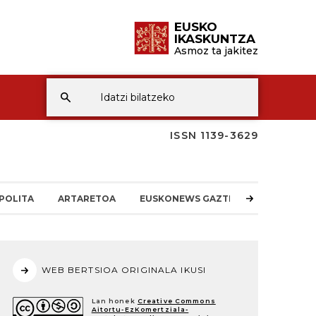
EUSKO
IKASKUNTZA
Asmoz ta jakitez
ISSN 1139-3629
POLITA
ARTARETOA
EUSKONEWS GAZTEA
WEB BERTSIOA ORIGINALA IKUSI
Lan honek
Creative Commons
Aitortu-EzKomertziala-