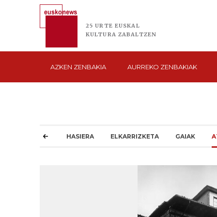
25 URTE
EUSKAL
KULTURA
ZABALTZEN
AZKEN
ZENBAKIA
AURREKO
ZENBAKIAK
HASIERA
ELKARRIZKETA
GAIAK
A