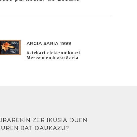
ARGIA SARIA 1999
Astekari elektronikoari
Merezimenduzko Saria
URAREKIN ZER IKUSIA DUEN
LUREN BAT DAUKAZU?