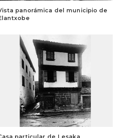
Vista panorámica del municipio de
Elantxobe
rakurri
Casa particular de Lesaka