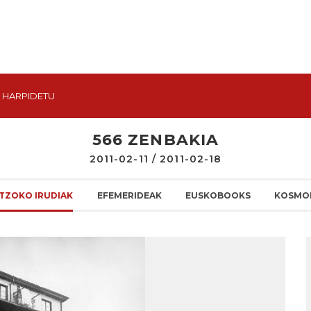
HARPIDETU
566 ZENBAKIA
2011-02-11 / 2011-02-18
TZOKO IRUDIAK
EFEMERIDEAK
EUSKOBOOKS
KOSMO