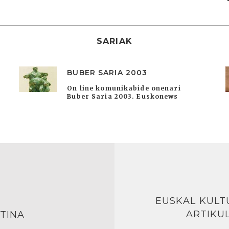
SARIAK
BUBER SARIA 2003
On line komunikabide onenari
Buber Saria 2003. Euskonews
EUSKAL KULT
ARTIKU
TINA