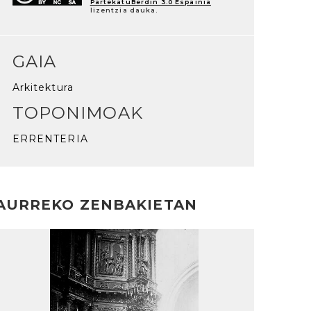
PartekatuBerdin 3.0 Espainia
lizentzia dauka.
GAIA
Arkitektura
TOPONIMOAK
ERRENTERIA
AURREKO ZENBAKIETAN
rakurri