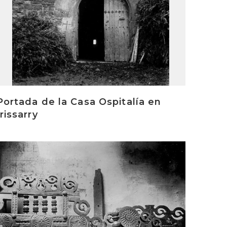
Portada de la Casa Ospitalía en
Irissarry
rakurri