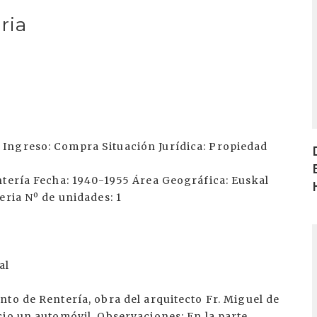
ria
Ingreso: Compra Situación Jurídica: Propiedad
ntería Fecha: 1940-1955 Área Geográfica: Euskal
eria Nº de unidades: 1
I
al
to de Rentería, obra del arquitecto Fr. Miguel de
cio un automóvil. Observaciones: En la parte