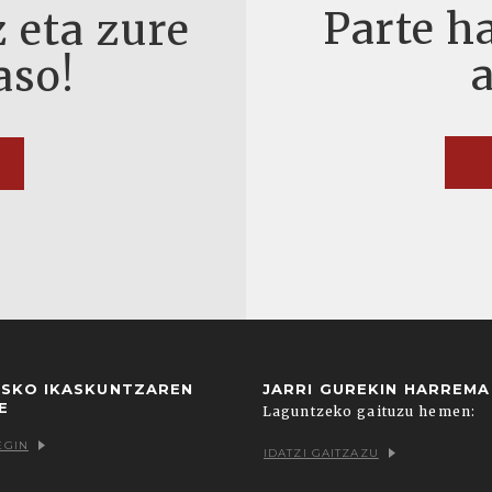
Parte ha
 eta zure
aso!
USKO IKASKUNTZAREN
JARRI GUREKIN HARREM
E
Laguntzeko gaituzu hemen:
EGIN
IDATZI GAITZAZU