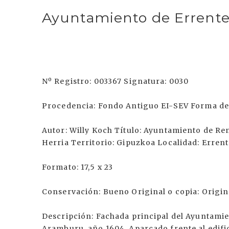
Ayuntamiento de Errente
Nº Registro: 003367 Signatura: 0030
Procedencia: Fondo Antiguo EI-SEV Forma de 
Autor: Willy Koch Título: Ayuntamiento de Re
Herria Territorio: Gipuzkoa Localidad: Errent
Formato: 17,5 x 23
Conservación: Bueno Original o copia: Origin
Descripción: Fachada principal del Ayuntamien
Aramburu, año 1604. Aparcado frente al edifi