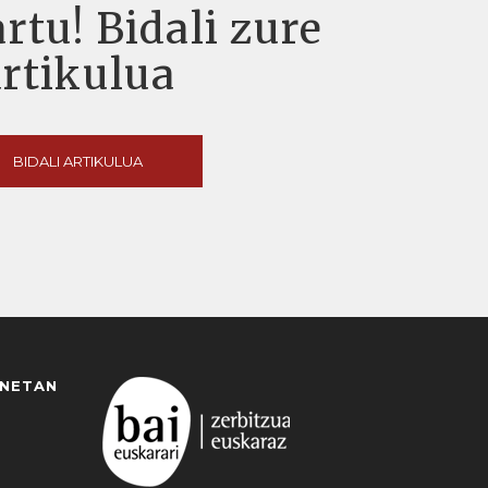
rtu! Bidali zure
artikulua
BIDALI ARTIKULUA
ANETAN