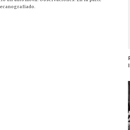
 mecanografiado.
I