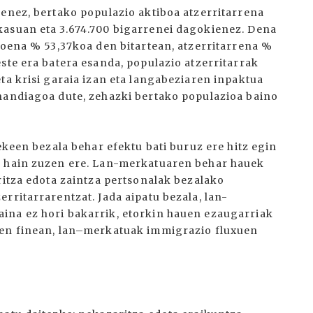
denez, bertako populazio aktiboa atzerritarrena
kasuan eta 3.674.700 bigarrenei dagokienez. Dena
koena % 53,37koa den bitartean, atzerritarrena %
ste era batera esanda, populazio atzerritarrak
ta krisi garaia izan eta langabeziaren inpaktua
handiagoa dute, zehazki bertako populazioa baino
ekeen bezala behar efektu bati buruz ere hitz egin
z hain zuzen ere. Lan-merkatuaren behar hauek
ritza edota zaintza pertsonalak bezalako
rritarrarentzat. Jada aipatu bezala, lan-
ina ez hori bakarrik, etorkin hauen ezaugarriak
ken finean, lan–merkatuak immigrazio fluxuen