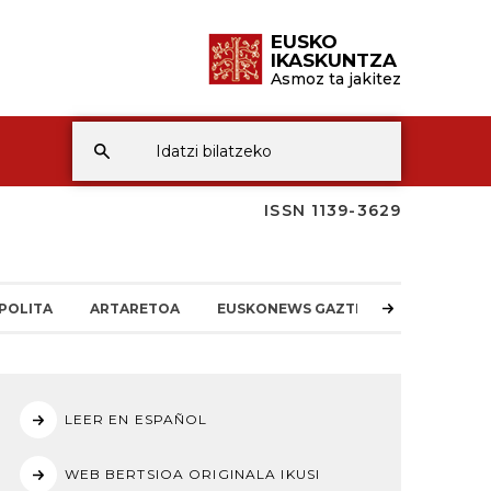
EUSKO
IKASKUNTZA
Asmoz ta jakitez
ISSN 1139-3629
POLITA
ARTARETOA
EUSKONEWS GAZTEA
LEER EN ESPAÑOL
WEB BERTSIOA ORIGINALA IKUSI