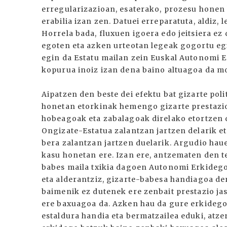
erregularizazioan, esaterako, prozesu honen
erabilia izan zen. Datuei erreparatuta, aldiz,
Horrela bada, fluxuen igoera edo jeitsiera ez
egoten eta azken urteotan legeak gogortu egi
egin da Estatu mailan zein Euskal Autonomi 
kopurua inoiz izan dena baino altuagoa da 
Aipatzen den beste dei efektu bat gizarte poli
honetan etorkinak hemengo gizarte prestazio
hobeagoak eta zabalagoak direlako etortzen 
Ongizate-Estatua zalantzan jartzen delarik e
bera zalantzan jartzen duelarik. Argudio hau
kasu honetan ere. Izan ere, antzematen den t
babes maila txikia dagoen Autonomi Erkideg
eta alderantziz, gizarte-babesa handiagoa d
baimenik ez dutenek ere zenbait prestazio ja
ere baxuagoa da. Azken hau da gure erkidegoa
estaldura handia eta bermatzailea eduki, atz