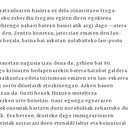
atzailearen hasiera ez dela oinarritzen froga-
 leku ezberdin frogatu egiten diren egokiena
ehiengo nabari batean hasieratik argi dago —atera
 den. Zentzu honetan, jatorrian ematen den lan-
 bezala, baina bai askotan nolabaiteko lan-postu
auetan nagusia izan dena da, gehien bat 90.
go krisiaren hedapenarekin batera hainbat galdera
Eraikuntza edota turismoan ematen zen lan-eskaera
 sortu dituelarik etorkinengan. Azken hauen
izan da. Guzti honek fluxuen moteltzea
t azken urte honetan. Gaur egungo egoeraren
n ekonomiak hartzen duen norabideak zehaztuko du
k. Era berean, ikusteke dago immigrazioaren
siak sorrarazi duen etenaldi labur eta koiuntural