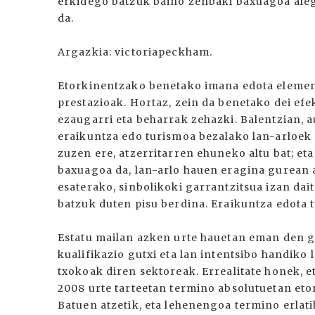
erkidego batzuk baino zenbaki baxuagoa alegi
da.
Argazkia: victoriapeckham.
Etorkinentzako benetako imana edota element
prestazioak. Hortaz, zein da benetako dei ef
ezaugarri eta beharrak zehazki. Balentzian, a
eraikuntza edo turismoa bezalako lan-arloek 
zuzen ere, atzerritarren ehuneko altu bat; e
baxuagoa da, lan-arlo hauen eragina gurean a
esaterako, sinbolikoki garrantzitsua izan da
batzuk duten pisu berdina. Eraikuntza edota
Estatu mailan azken urte hauetan eman den 
kualifikazio gutxi eta lan intentsibo handiko
txokoak diren sektoreak. Errealitate honek, et
2008 urte tarteetan termino absolutuetan eto
Batuen atzetik, eta lehenengoa termino erlati