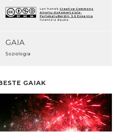
Lan honek
Creative Commons
Aitortu-EzKomertziala-
PartekatuBerdin 3.0 Espainia
lizentzia dauka.
GAIA
Soziologia
BESTE GAIAK
rakurri