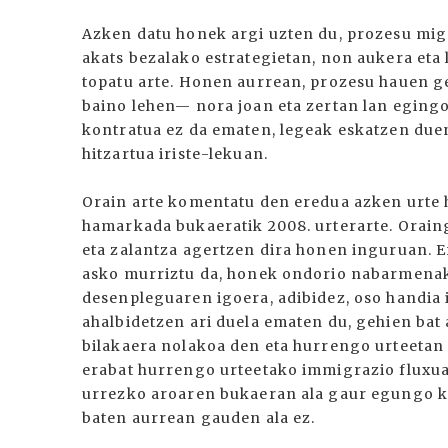
Azken datu honek argi uzten du, prozesu migr
akats bezalako estrategietan, non aukera eta
topatu arte. Honen aurrean, prozesu hauen g
baino lehen— nora joan eta zertan lan egingo
kontratua ez da ematen, legeak eskatzen duen
hitzartua iriste-lekuan.
Orain arte komentatu den eredua azken urte h
hamarkada bukaeratik 2008. urterarte. Orain
eta zalantza agertzen dira honen inguruan. 
asko murriztu da, honek ondorio nabarmenak
desenpleguaren igoera, adibidez, oso handia 
ahalbidetzen ari duela ematen du, gehien ba
bilakaera nolakoa den eta hurrengo urteeta
erabat hurrengo urteetako immigrazio fluxua
urrezko aroaren bukaeran ala gaur egungo kri
baten aurrean gauden ala ez.