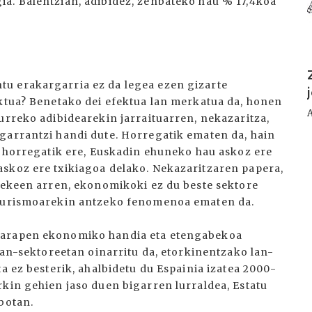
a. Balentzian, adibidez, zenbateko hau % 17,4koa
u erakargarria ez da legea ezen gizarte
ektua? Benetako dei efektua lan merkatua da, honen
urreko adibidearekin jarraituarren, nekazaritza,
garrantzi handi dute. Horregatik ematen da, hain
ta horregatik ere, Euskadin ehuneko hau askoz ere
skoz ere txikiagoa delako. Nekazaritzaren papera,
itekeen arren, ekonomikoki ez du beste sektore
 turismoarekin antzeko fenomenoa ematen da.
garapen ekonomiko handia eta etengabekoa
 lan-sektoreetan oinarritu da, etorkinentzako lan-
a ez besterik, ahalbidetu du Espainia izatea 2000-
rkin gehien jaso duen bigarren lurraldea, Estatu
botan.