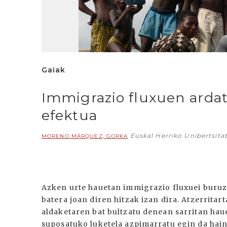
Gaiak
Immigrazio fluxuen ardat
efektua
Euskal Herriko Unibertsita
MORENO MÁRQUEZ, GORKA
Azken urte hauetan immigrazio fluxuei buruz
batera joan diren hitzak izan dira. Atzerrita
aldaketaren bat bultzatu denean sarritan hau
suposatuko luketela azpimarratu egin da hain