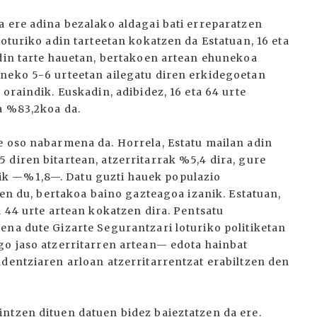
a ere adina bezalako aldagai bati erreparatzen
loturiko adin tarteetan kokatzen da Estatuan, 16 eta
adin tarte hauetan, bertakoen artean ehunekoa
eneko 5-6 urteetan ailegatu diren erkidegoetan
oraindik. Euskadin, adibidez, 16 eta 64 urte
a %83,2koa da.
e oso nabarmena da. Horrela, Estatu mailan adin
 diren bitartean, atzerritarrak %5,4 dira, gure
k —%1,8—. Datu guzti hauek populazio
ten du, bertakoa baino gazteagoa izanik. Estatuan,
a 44 urte artean kokatzen dira. Pentsatu
ena dute Gizarte Segurantzari loturiko politiketan
go jaso atzerritarren artean— edota hainbat
ndentziaren arloan atzerritarrentzat erabiltzen den
ntzen dituen datuen bidez baieztatzen da ere.