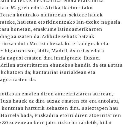
patu daitezke: nekazaritza edota eraikuntza
tan, Magreb edota Afrikatik etorritako
 Honen kontrako muturrean, sektore hauek
irateke, hauetan etorkinentzako lan-txoko nagusia
n kasu honetan, emakume latinoamerikarren
iagoa izaten da. Adibide zehatz batzuk
rioxa edota Murtzia bezalako erkidegoak eta
: bigarrenean, aldiz, Madril, Asturias edota
tzia nagusi ematen dira immigrazio fluxuei
drilen atzerritarren ehunekoa handia da eta Estatu
okatzen da; kantauriar isurialdean eta
agoa izaten da.
aotikoan ematen diren aurreiritziaren aurrean,
Fluxu hauek ez dira auzaz ematen eta era antolatu,
k kontutan harturik zehazten dira. Baieztapen hau
 Horrela bada, Euskadira etorri diren atzerritarren
%80 zuzenean bere jatorrizko lurraldetik, bidai