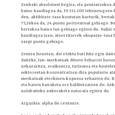
Zenbaki absolutuei begira, eta pentsatzekoa 
baino handiagoa da, 19.332.200 lehenengoen 
den, aktibitate-tasa kontutan harturik, berta
77,28koa da, 24 puntu portzentual gehiago. Be
bertakoa baino lan gehiago egiten du. Nahiz e
handiagoa izan, atzerritarrek okupazio-tasa 
zazpi puntu gehiago.
Zentzu honetan, dei efektu bati hitz egin dait
daiteke, lan-merkatuak dituen beharrei buru
nekazaritza, eraikuntza, turismoa eta hostele
sektoreetan konzentratzen dira populazio atze
merkatuak etorkinen kopurua zehazten du. Ba
eta hauen banaketa ere baldintzatzen du. Az
nolabaiteko aukeraketa naturala egiten du.
Argazkia: alpha du centaure.