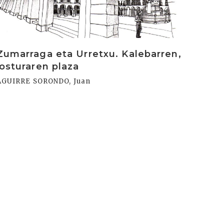
Zumarraga eta Urretxu. Kalebarren,
josturaren plaza
AGUIRRE SORONDO, Juan