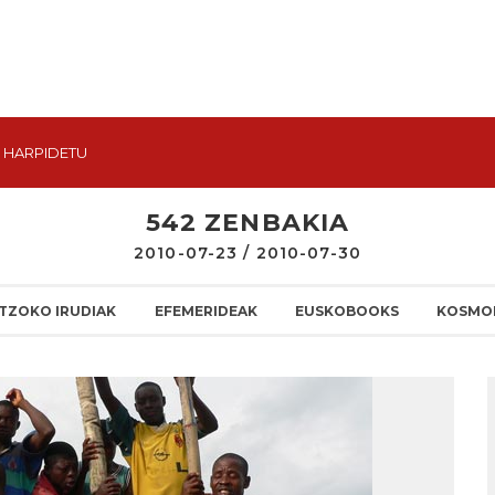
HARPIDETU
542 ZENBAKIA
2010-07-23 / 2010-07-30
TZOKO IRUDIAK
EFEMERIDEAK
EUSKOBOOKS
KOSMO