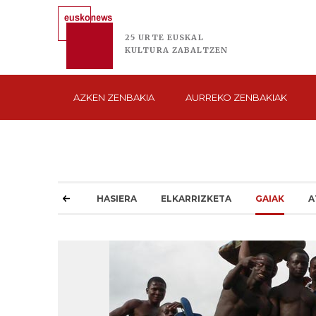
25 URTE
EUSKAL
KULTURA
ZABALTZEN
AZKEN
ZENBAKIA
AURREKO
ZENBAKIAK
HASIERA
ELKARRIZKETA
GAIAK
A