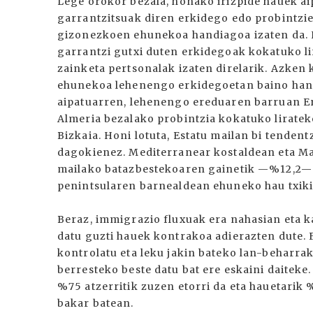
Lege orokor bezala, honako irizpide hauek ai
garrantzitsuak diren erkidego edo probintzie
gizonezkoen ehunekoa handiagoa izaten da.
garrantzi gutxi duten erkidegoak kokatuko l
zainketa pertsonalak izaten direlarik. Azke
ehunekoa lehenengo erkidegoetan baino hand
aipatuarren, lehenengo ereduaren barruan Er
Almeria bezalako probintzia kokatuko lirateke
Bizkaia. Honi lotuta, Estatu mailan bi tenden
dagokienez. Mediterranear kostaldean eta Ma
mailako batazbestekoaren gainetik —%12,2— k
penintsularen barnealdean ehuneko hau txiki
Beraz, immigrazio fluxuak era nahasian eta k
datu guzti hauek kontrakoa adierazten dute. 
kontrolatu eta leku jakin bateko lan-beharra
berresteko beste datu bat ere eskaini daiteke.
%75 atzerritik zuzen etorri da eta hauetarik 
bakar batean.