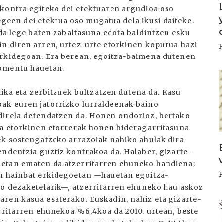
 kontra egiteko dei efektuaren argudioa oso
 legeen dei efektua oso mugatua dela ikusi daiteke.
 da lege baten zabaltasuna edota baldintzen esku
n diren arren, urtez-urte etorkinen kopurua hazi
Erkidegoan. Era berean, egoitza-baimena dutenen
momentu hauetan.
I
tika eta zerbitzuek bultzatzen dutena da. Kasu
ak euren jatorrizko lurraldeenak baino
direla defendatzen da. Honen ondorioz, bertako
ta etorkinen etorrerak honen bideragarritasuna
ek sostengatzeko arrazoiak nahiko ahulak dira
endentzia guztiz kontrakoa da. Halaber, gizarte-
oetan ematen da atzerritarren ehuneko handiena;
en hainbat erkidegoetan —hauetan egoitza-
so dezaketelarik—, atzerritarren ehuneko hau askoz
ren kasua esaterako. Euskadin, nahiz eta gizarte-
I
erritarren ehunekoa %6,4koa da 2010. urtean, beste