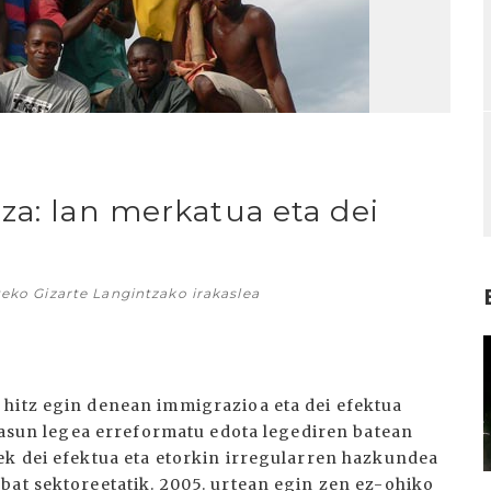
za: lan merkatua eta dei
teko Gizarte Langintzako irakaslea
I
 hitz egin denean immigrazioa eta dei efektua
rtasun legea erreformatu edota legediren batean
ek dei efektua eta etorkin irregularren hazkundea
bat sektoreetatik. 2005. urtean egin zen ez-ohiko