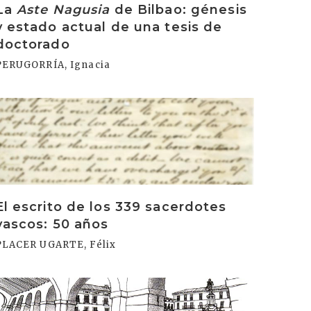
La
Aste Nagusia
de Bilbao: génesis
y estado actual de una tesis de
doctorado
PERUGORRÍA, Ignacia
rakurri
El escrito de los 339 sacerdotes
vascos: 50 años
PLACER UGARTE, Félix
rakurri