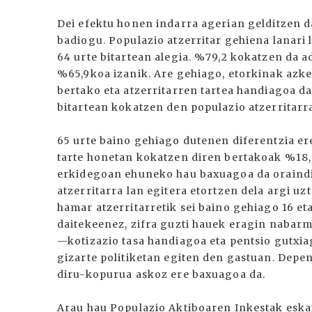
Dei efektu honen indarra agerian gelditzen d
badiogu. Populazio atzerritar gehiena lanari 
64 urte bitartean alegia. %79,2 kokatzen da 
%65,9koa izanik. Are gehiago, etorkinak azk
bertako eta atzerritarren tartea handiagoa da 
bitartean kokatzen den populazio atzerritarr
65 urte baino gehiago dutenen diferentzia er
tarte honetan kokatzen diren bertakoak %18,5
erkidegoan ehuneko hau baxuagoa da oraindi
atzerritarra lan egitera etortzen dela argi uz
hamar atzerritarretik sei baino gehiago 16 et
daitekeenez, zifra guzti hauek eragin nabarm
—kotizazio tasa handiagoa eta pentsio gutxia
gizarte politiketan egiten den gastuan. Depe
diru-kopurua askoz ere baxuagoa da.
Arau hau Populazio Aktiboaren Inkestak eskai