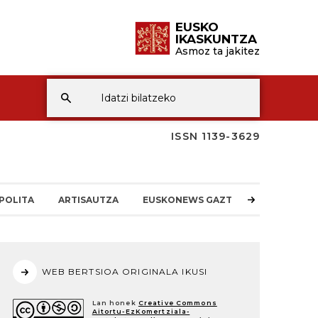
EUSKO
IKASKUNTZA
Asmoz ta jakitez
ISSN 1139-3629
POLITA
ARTISAUTZA
EUSKONEWS GAZTEA
WEB BERTSIOA ORIGINALA IKUSI
Lan honek
Creative Commons
Aitortu-EzKomertziala-