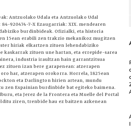
leak: Antzuolako Udala eta Antzuolako Udal
N: 84-920474-7-X Ezaugarriak: XIX. mendearen
biziko burdinbideak. Ofizialki, eta historia
aren 15ean erabili zen trakzio mekanikoz mugitzen
ter hiriak elkartzen zituen lehendabiziko
de kaskarrak zituen une hartan, eta errepide-sarea
I
ainera, industria iraultzan hain garrantzitsua
 ez zituen izan bere garapenean: atzerapen
, oro har, atzerapen orokorra. Horrela, 1825ean
ockton eta Darlington hirien artean, mundu
tu zen Espainian burdinbide bat egiteko baimena.
uru, eta Jerez de la Frontera eta Muelle del Portal
lditu ziren, trenbide hau ez baitzen azkenean
I