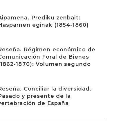
rakurri
Aipamena. Prediku zenbait:
Hasparnen eginak (1854-1860)
rakurri
Reseña. Régimen económico de
Comunicación Foral de Bienes
(1862-1870): Volumen segundo
rakurri
Reseña. Conciliar la diversidad.
Pasado y presente de la
vertebración de España