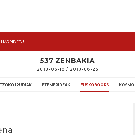
HARPIDETU
537 ZENBAKIA
2010-06-18 / 2010-06-25
TZOKO IRUDIAK
EFEMERIDEAK
EUSKOBOOKS
KOSMO
ena