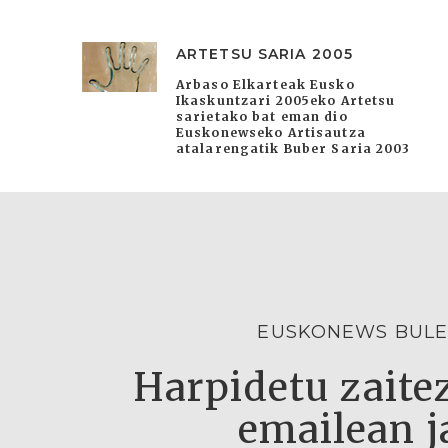
ARTETSU SARIA 2005
Arbaso Elkarteak Eusko
Ikaskuntzari 2005eko Artetsu
sarietako bat eman dio
Euskonewseko Artisautza
atalarengatik Buber Saria 2003
EUSKONEWS BULE
Harpidetu zaitez
emailean j