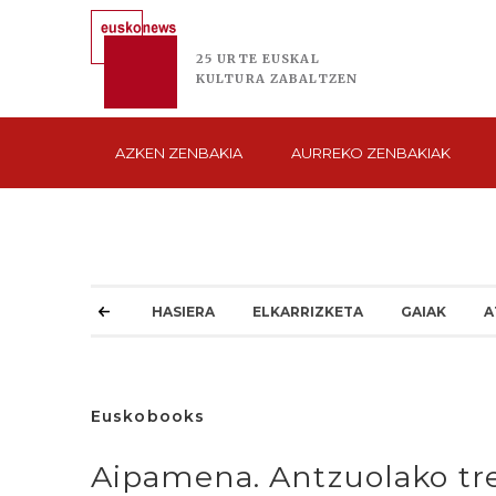
25 URTE
EUSKAL
KULTURA
ZABALTZEN
AZKEN
ZENBAKIA
AURREKO
ZENBAKIAK
HASIERA
ELKARRIZKETA
GAIAK
A
Euskobooks
Aipamena. Antzuolako tr