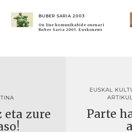
BUBER SARIA 2003
On line komunikabide onenari
Buber Saria 2003. Euskonews
EUSKAL KULT
ARTIKU
TINA
Parte ha
 eta zure
aso!