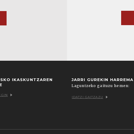
USKO IKASKUNTZAREN
JARRI GUREKIN HARREM
E
Laguntzeko gaituzu hemen:
EGIN
IDATZI GAITZAZU