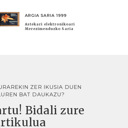
ARGIA SARIA 1999
Astekari elektronikoari
Merezimenduzko Saria
URAREKIN ZER IKUSIA DUEN
LUREN BAT DAUKAZU?
rtu! Bidali zure
artikulua