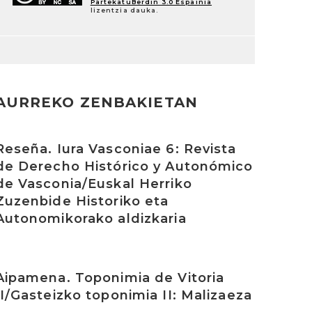
PartekatuBerdin 3.0 Espainia
lizentzia dauka.
AURREKO ZENBAKIETAN
rakurri
Reseña. Iura Vasconiae 6: Revista
de Derecho Histórico y Autonómico
de Vasconia/Euskal Herriko
Zuzenbide Historiko eta
Autonomikorako aldizkaria
rakurri
Aipamena. Toponimia de Vitoria
II/Gasteizko toponimia II: Malizaeza