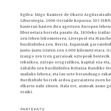
Egilea: Iñigo Ramirez de Okariz Argitaratzai
Liburutegia, 2006 Orrialde kopurua: 105 ISB
hasieran hasten dira agertzen Europan lehenda
liburuetara horrela pasatu da, 1830eko irail
zen lehen lokomotorea; Liverpool eta Manches
burdinbidea zen. Berriz, Espainiak garraiobi
justu-justu iristen zen 4.000 kilometrotara. G
izango zen tren garraioak oztopoak besterik
teknikoa, oztopo orografikoa, kapital eza eta
zabaldu zen burdinbidea Britania Handiko St
mailako lehena, eta lau urte beranduago eska
Burdinbide horrek ardoa garraiatzea zuen helb
elkartu nahi zituen. Hala ere, asmoak asmo ge
eraiki.