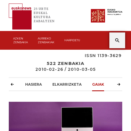
25 URTE
EUSKO
IKASKUNTZA
EUSKAL
Asmoz ta jakitez
KULTURA
ZABALTZEN
AZKEN
AURREKO
HARPIDETU
ZENBAKIA
ZENBAKIAK
ISSN 1139-3629
522 ZENBAKIA
2010-02-26 / 2010-03-05
HASIERA
ELKARRIZKETA
GAIAK
ATZOKO