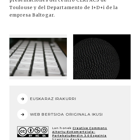
presentaciones del centro CERFACS de
Toulouse y del Departamento de I+D+i de la
empresa Baltogar.
EUSKARAZ IRAKURRI
WEB BERTSIOA ORIGINALA IKUSI
Lan honek
Creative Commons
Aitortu-EzKomertziala-
PartekatuBerdin 3.0 Espainia
lizentzia dauka.