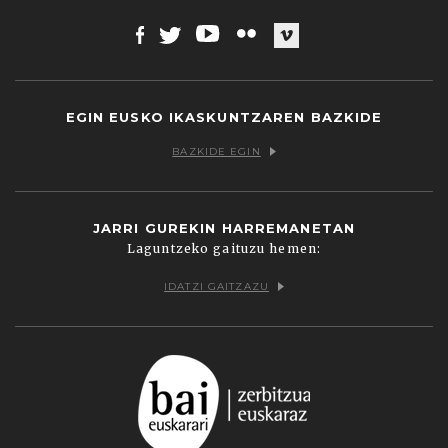
Facebook
Twitter
Youtube
Flickr
Vimeo
EGIN EUSKO IKASKUNTZAREN BAZKIDE
BAZKIDE EGIN
JARRI GUREKIN HARREMANETAN
Laguntzeko gaituzu hemen:
IDATZI GAITZAZU