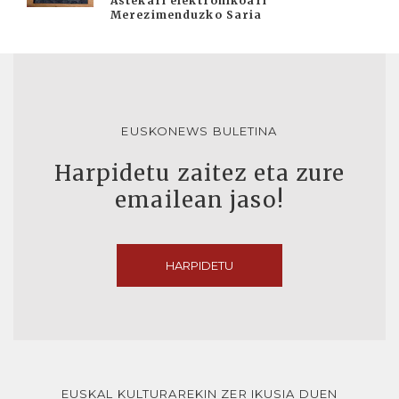
Astekari elektronikoari
Merezimenduzko Saria
EUSKONEWS BULETINA
Harpidetu zaitez eta zure
emailean jaso!
HARPIDETU
EUSKAL KULTURAREKIN ZER IKUSIA DUEN