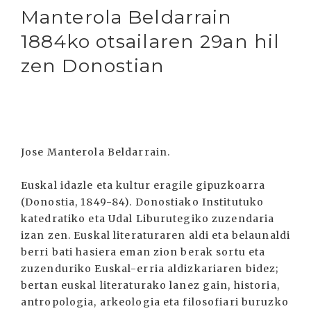
Manterola Beldarrain
1884ko otsailaren 29an hil
zen Donostian
Jose Manterola Beldarrain.
Euskal idazle eta kultur eragile gipuzkoarra
(Donostia, 1849-84). Donostiako Institutuko
katedratiko eta Udal Liburutegiko zuzendaria
izan zen. Euskal literaturaren aldi eta belaunaldi
berri bati hasiera eman zion berak sortu eta
zuzenduriko Euskal-erria aldizkariaren bidez;
bertan euskal literaturako lanez gain, historia,
antropologia, arkeologia eta filosofiari buruzko