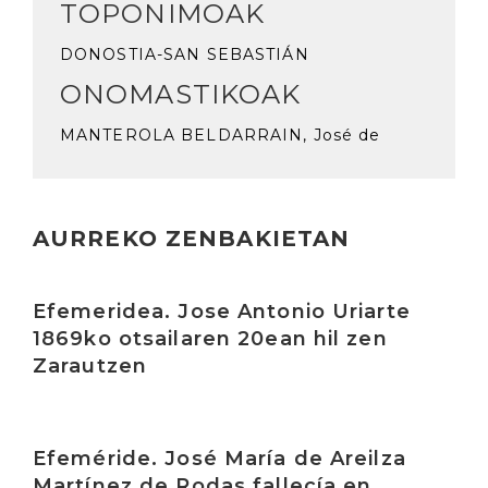
TOPONIMOAK
DONOSTIA-SAN SEBASTIÁN
ONOMASTIKOAK
MANTEROLA BELDARRAIN, José de
AURREKO ZENBAKIETAN
Irakurri
Efemeridea. Jose Antonio Uriarte
1869ko otsailaren 20ean hil zen
Zarautzen
Irakurri
Efeméride. José María de Areilza
Martínez de Rodas fallecía en