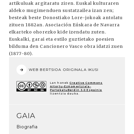
artikuluak argitaratu ziren. Euskal kulturaren
aldeko mugimenduen sustatzailea izan zen;
besteak beste Donostiako Lore-jokoak antolatu
zituen 1882an. Asociación Eúskara de Navarra
elkarteko ohorezko kide izendatu zuten.
Euskalki, garai eta estilo guztietako poesien
bilduma den Cancionero Vasco obra idatzi zuen
(1877-80).
WEB BERTSIOA ORIGINALA IKUSI
Lan honek
Creative Commons
Aitortu-EzKomertziala-
PartekatuBerdin 3.0 Espainia
lizentzia dauka.
GAIA
Biografia