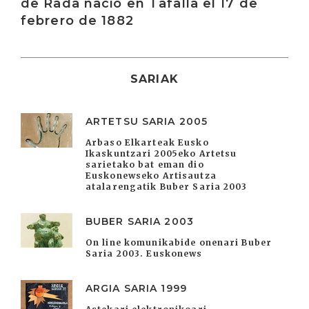
de Rada nació en Tafalla el 17 de
febrero de 1882
SARIAK
ARTETSU SARIA 2005
Arbaso Elkarteak Eusko
Ikaskuntzari 2005eko Artetsu
sarietako bat eman dio
Euskonewseko Artisautza
atalarengatik Buber Saria 2003
BUBER SARIA 2003
On line komunikabide onenari Buber
Saria 2003. Euskonews
ARGIA SARIA 1999