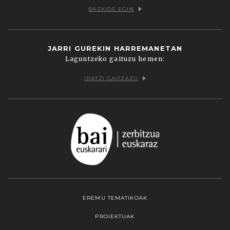
BAZKIDE EGIN
JARRI GUREKIN HARREMANETAN
Laguntzeko gaituzu hemen:
IDATZI GAITZAZU
EREMU TEMATIKOAK
PROIEKTUAK