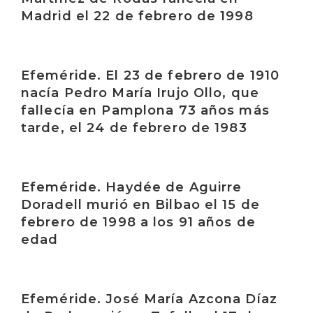
Madrid el 22 de febrero de 1998
Irakurri
Efeméride. El 23 de febrero de 1910
nacía Pedro María Irujo Ollo, que
fallecía en Pamplona 73 años más
tarde, el 24 de febrero de 1983
Irakurri
Efeméride. Haydée de Aguirre
Doradell murió en Bilbao el 15 de
febrero de 1998 a los 91 años de
edad
Irakurri
Efeméride. José María Azcona Díaz