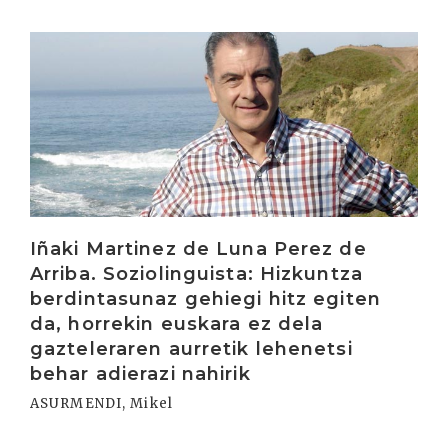
Irakurri
Iñaki Martinez de Luna Perez de
Arriba. Soziolinguista: Hizkuntza
berdintasunaz gehiegi hitz egiten
da, horrekin euskara ez dela
gazteleraren aurretik lehenetsi
behar adierazi nahirik
ASURMENDI, Mikel