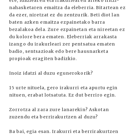
ere, idazlearen eta irakurlearen arteko iritzi-
nahasketaren emaitza da eleberria. Bitartean ez
da ezer, niretzat ez du zentzurik. Beti diot lan
baten azken emaitza ezpainetako barra
bezalakoa dela. Zure ezpainetan eta nireetan ez
du kolore bera ematen. Eleberriak arrakasta
izango du irakurleari zer pentsatua ematen
badio, sentsazioak edo bere hausnarketa
propioak eragiten badizkio.
Inoiz idatzi al duzu egunerokorik?
15 urte nituela, gero irakurri eta apurtu egin
nituen, erabat lotsatuta. Ez dut berriro egin.
Zorrotza al zara zure lanarekin? Askotan
zuzendu eta berrirakurtzen al duzu?
Ba bai, egia esan. Irakurri eta berrirakurtzen