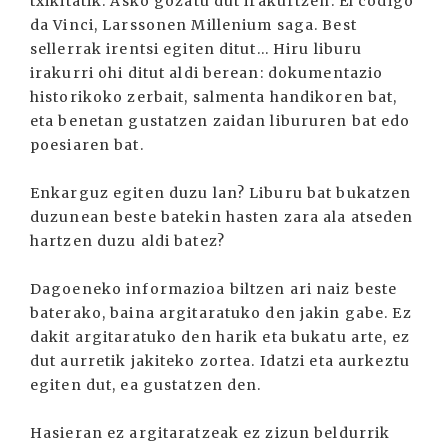
txikitatik. Asko gozatu dut irakurtzen: El código
da Vinci, Larssonen Millenium saga. Best
sellerrak irentsi egiten ditut... Hiru liburu
irakurri ohi ditut aldi berean: dokumentazio
historikoko zerbait, salmenta handikoren bat,
eta benetan gustatzen zaidan libururen bat edo
poesiaren bat.
Enkarguz egiten duzu lan? Liburu bat bukatzen
duzunean beste batekin hasten zara ala atseden
hartzen duzu aldi batez?
Dagoeneko informazioa biltzen ari naiz beste
baterako, baina argitaratuko den jakin gabe. Ez
dakit argitaratuko den harik eta bukatu arte, ez
dut aurretik jakiteko zortea. Idatzi eta aurkeztu
egiten dut, ea gustatzen den.
Hasieran ez argitaratzeak ez zizun beldurrik