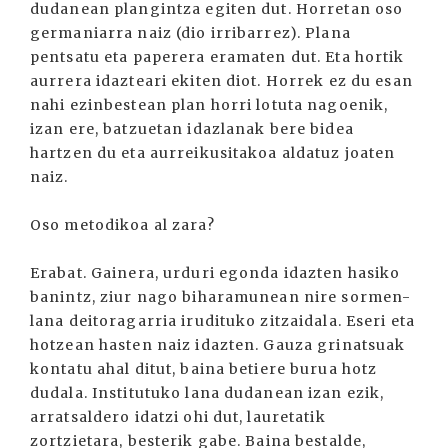
dudanean plangintza egiten dut. Horretan oso
germaniarra naiz (dio irribarrez). Plana
pentsatu eta paperera eramaten dut. Eta hortik
aurrera idazteari ekiten diot. Horrek ez du esan
nahi ezinbestean plan horri lotuta nagoenik,
izan ere, batzuetan idazlanak bere bidea
hartzen du eta aurreikusitakoa aldatuz joaten
naiz.
Oso metodikoa al zara?
Erabat. Gainera, urduri egonda idazten hasiko
banintz, ziur nago biharamunean nire sormen-
lana deitoragarria irudituko zitzaidala. Eseri eta
hotzean hasten naiz idazten. Gauza grinatsuak
kontatu ahal ditut, baina betiere burua hotz
dudala. Institutuko lana dudanean izan ezik,
arratsaldero idatzi ohi dut, lauretatik
zortzietara, besterik gabe. Baina bestalde,