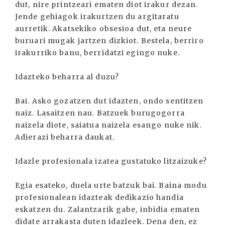
dut, nire printzeari ematen diot irakur dezan.
Jende gehiagok irakurtzen du argitaratu
aurretik. Akatsekiko obsesioa dut, eta neure
buruari mugak jartzen dizkiot. Bestela, berriro
irakurriko banu, berridatzi egingo nuke.
Idazteko beharra al duzu?
Bai. Asko gozatzen dut idazten, ondo sentitzen
naiz. Lasaitzen nau. Batzuek burugogorra
naizela diote, saiatua naizela esango nuke nik.
Adierazi beharra daukat.
Idazle profesionala izatea gustatuko litzaizuke?
Egia esateko, duela urte batzuk bai. Baina modu
profesionalean idazteak dedikazio handia
eskatzen du. Zalantzarik gabe, inbidia ematen
didate arrakasta duten idazleek. Dena den, ez