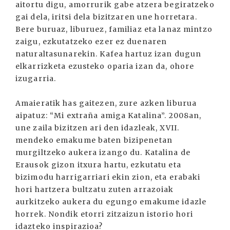
aitortu digu, amorrurik gabe atzera begiratzeko
gai dela, iritsi dela bizitzaren une horretara.
Bere buruaz, liburuez, familiaz eta lanaz mintzo
zaigu, ezkutatzeko ezer ez duenaren
naturaltasunarekin. Kafea hartuz izan dugun
elkarrizketa ezusteko oparia izan da, ohore
izugarria.
Amaieratik has gaitezen, zure azken liburua
aipatuz: “Mi extraña amiga Katalina”. 2008an,
une zaila bizitzen ari den idazleak, XVII.
mendeko emakume baten bizipenetan
murgiltzeko aukera izango du. Katalina de
Erausok gizon itxura hartu, ezkutatu eta
bizimodu harrigarriari ekin zion, eta erabaki
hori hartzera bultzatu zuten arrazoiak
aurkitzeko aukera du egungo emakume idazle
horrek. Nondik etorri zitzaizun istorio hori
idazteko inspirazioa?