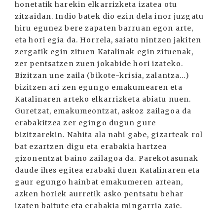
honetatik harekin elkarrizketa izatea otu
zitzaidan. Indio batek dio ezin dela inor juzgatu
hiru egunez bere zapaten barruan egon arte,
eta hori egia da. Horrela, saiatu nintzen jakiten
zergatik egin zituen Katalinak egin zituenak,
zer pentsatzen zuen jokabide hori izateko.
Bizitzan une zaila (bikote-krisia, zalantza...)
bizitzen ari zen egungo emakumearen eta
Katalinaren arteko elkarrizketa abiatu nuen.
Guretzat, emakumeontzat, askoz zailagoa da
erabakitzea zer egingo dugun gure
bizitzarekin. Nahita ala nahi gabe, gizarteak rol
bat ezartzen digu eta erabakia hartzea
gizonentzat baino zailagoa da. Parekotasunak
daude ihes egitea erabaki duen Katalinaren eta
gaur egungo hainbat emakumeren artean,
azken horiek aurretik asko pentsatu behar
izaten baitute eta erabakia mingarria zaie.