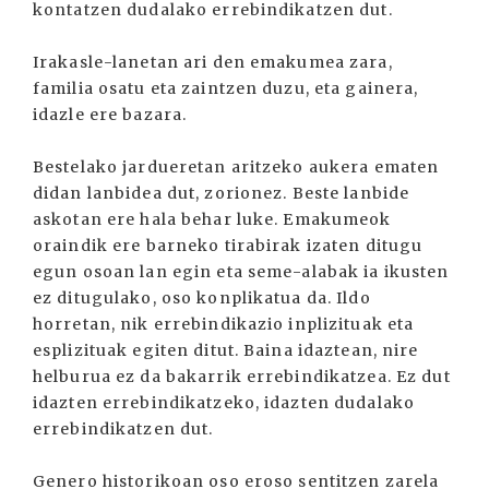
kontatzen dudalako errebindikatzen dut.
Irakasle-lanetan ari den emakumea zara,
familia osatu eta zaintzen duzu, eta gainera,
idazle ere bazara.
Bestelako jardueretan aritzeko aukera ematen
didan lanbidea dut, zorionez. Beste lanbide
askotan ere hala behar luke. Emakumeok
oraindik ere barneko tirabirak izaten ditugu
egun osoan lan egin eta seme-alabak ia ikusten
ez ditugulako, oso konplikatua da. Ildo
horretan, nik errebindikazio inplizituak eta
esplizituak egiten ditut. Baina idaztean, nire
helburua ez da bakarrik errebindikatzea. Ez dut
idazten errebindikatzeko, idazten dudalako
errebindikatzen dut.
Genero historikoan oso eroso sentitzen zarela