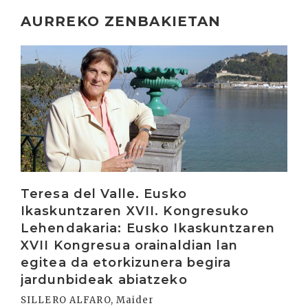
AURREKO ZENBAKIETAN
Irakurri
Teresa del Valle. Eusko
Ikaskuntzaren XVII. Kongresuko
Lehendakaria: Eusko Ikaskuntzaren
XVII Kongresua orainaldian lan
egitea da etorkizunera begira
jardunbideak abiatzeko
SILLERO ALFARO, Maider