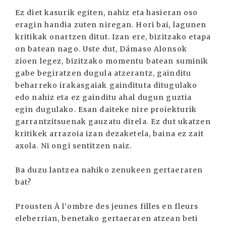
Ez diet kasurik egiten, nahiz eta hasieran oso
eragin handia zuten niregan. Hori bai, lagunen
kritikak onartzen ditut. Izan ere, bizitzako etapa
on batean nago. Uste dut, Dámaso Alonsok
zioen legez, bizitzako momentu batean suminik
gabe begiratzen dugula atzerantz, gainditu
beharreko irakasgaiak gaindituta ditugulako
edo nahiz eta ez gainditu ahal dugun guztia
egin dugulako. Esan daiteke nire proiekturik
garrantzitsuenak gauzatu direla. Ez dut ukatzen
kritikek arrazoia izan dezaketela, baina ez zait
axola. Ni ongi sentitzen naiz.
Ba duzu lantzea nahiko zenukeen gertaeraren
bat?
Prousten À l’ombre des jeunes filles en fleurs
eleberrian, benetako gertaeraren atzean beti