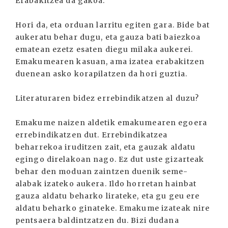
Erabakitzea da gakoa.
Hori da, eta orduan larritu egiten gara. Bide bat
aukeratu behar dugu, eta gauza bati baiezkoa
ematean ezetz esaten diegu milaka aukerei.
Emakumearen kasuan, ama izatea erabakitzen
duenean asko korapilatzen da hori guztia.
Literaturaren bidez errebindikatzen al duzu?
Emakume naizen aldetik emakumearen egoera
errebindikatzen dut. Errebindikatzea
beharrekoa iruditzen zait, eta gauzak aldatu
egingo direlakoan nago. Ez dut uste gizarteak
behar den moduan zaintzen duenik seme-
alabak izateko aukera. Ildo horretan hainbat
gauza aldatu beharko lirateke, eta gu geu ere
aldatu beharko ginateke. Emakume izateak nire
pentsaera baldintzatzen du. Bizi dudana