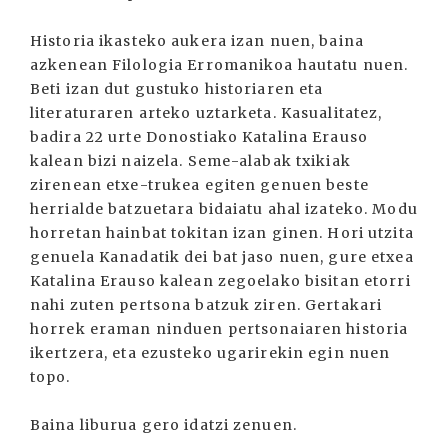
Historia ikasteko aukera izan nuen, baina
azkenean Filologia Erromanikoa hautatu nuen.
Beti izan dut gustuko historiaren eta
literaturaren arteko uztarketa. Kasualitatez,
badira 22 urte Donostiako Katalina Erauso
kalean bizi naizela. Seme-alabak txikiak
zirenean etxe-trukea egiten genuen beste
herrialde batzuetara bidaiatu ahal izateko. Modu
horretan hainbat tokitan izan ginen. Hori utzita
genuela Kanadatik dei bat jaso nuen, gure etxea
Katalina Erauso kalean zegoelako bisitan etorri
nahi zuten pertsona batzuk ziren. Gertakari
horrek eraman ninduen pertsonaiaren historia
ikertzera, eta ezusteko ugarirekin egin nuen
topo.
Baina liburua gero idatzi zenuen.