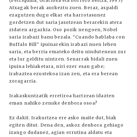
(Petriquilla, Graciosa eta borrero beltza, 1995)
Atxagak berak aurkeztu zuen. Beraz, aspaldi
ezagutzen dugu elkar eta harrotasunez
gordetzen dut saria jasotzean berarekin atera
zidaten argazkia. Oso pozik nengoen, Nobel
saria irabazi banu bezala. “Cuando hablaba con
Buffalo Bill” ipuinarekin irabazi nuen lehen
saria, eta berria emateko deitu nindutenean zur
eta lur gelditu nintzen. Senarrak bidali zuen
ipuina lehiaketara, niri ezer esan gabe;
irabaztea ezustekoa izan zen, eta era berean
zoragarria.
Irakaskuntzatik erretiroa hartzean idazten
eman nahiko zenuke denbora osoa?
Ez dakit. Irakurtzea ere asko maite dut, biak
egiten ditut. Dena den, askoz denbora gehiago
izango dudanez, agian errutina aldatu eta