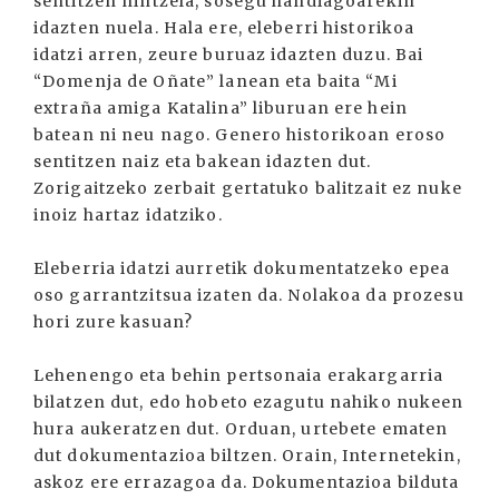
sentitzen nintzela, sosegu handiagoarekin
idazten nuela. Hala ere, eleberri historikoa
idatzi arren, zeure buruaz idazten duzu. Bai
“Domenja de Oñate” lanean eta baita “Mi
extraña amiga Katalina” liburuan ere hein
batean ni neu nago. Genero historikoan eroso
sentitzen naiz eta bakean idazten dut.
Zorigaitzeko zerbait gertatuko balitzait ez nuke
inoiz hartaz idatziko.
Eleberria idatzi aurretik dokumentatzeko epea
oso garrantzitsua izaten da. Nolakoa da prozesu
hori zure kasuan?
Lehenengo eta behin pertsonaia erakargarria
bilatzen dut, edo hobeto ezagutu nahiko nukeen
hura aukeratzen dut. Orduan, urtebete ematen
dut dokumentazioa biltzen. Orain, Internetekin,
askoz ere errazagoa da. Dokumentazioa bilduta