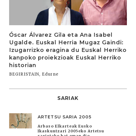
Óscar Álvarez Gila eta Ana Isabel
Ugalde. Euskal Herria Mugaz Gaindi:
Izugarrizko eragina du Euskal Herriko
kanpoko proiekzioak Euskal Herriko
historian
BEGIRISTAIN, Edurne
SARIAK
ARTETSU SARIA 2005
Arbaso Elkarteak Eusko
Ikaskuntzari 2005eko Artetsu
sarietako bat eman dio