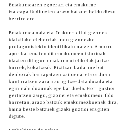
Emakumearen egoerari eta emakume
izateagatik dituzten arazo batzuei heldu diezu
berriro ere.
Emakumea naiz eta. Irakurri ditut gizonek
idatzitako eleberriak, non gizonezko
protagonistekin identifikatu naizen. Amorru
apur bat ematen dit emakumeen istorioak
idazten ditugun emakumeoi etiketak jartze
horrek, kokatzeak. Bizitzan bada une bat
denborak harrapatzen zaituena, eta orduan
konturatzen zara iraungitze-data duzula eta
egin nahi duzunak epe bat duela. Hori guztioi
gertatzen zaigu, gizonei eta emakumeoi. Ildo
horretan, arazo batzuk emakumezkoenak dira,
baina beste batzuek gizaki guztioi eragiten
digute.