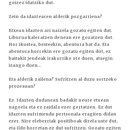
goizez idatziko dut.
Zein da idaztearen alderik pozgarriena?
Etxean idazten ari naizela gozatu egiten dut.
Liburua kaleratzen denean ere gozatzen dut.
Hor ikustea, besteekin, abentura bat da. Eta
abentura horrekin ere gozatu egiten dut, ez
baitakit jendeak irakurriko ote duen, atsegin
izango duen...
Eta alderik zailena? Sufritzen al duzu sortzeko
prozesuan?
Ez. Idazten dudanean badakit neure etxean
nagoela eta ez zaidala ezer gertatzen. Ez dut
idazten sufrimendu pertsonala eragiten didan
ezer. Nire eleberriak positiboak direla uste dut,
eta ildo horretan ez dut sufritzen. Gozatu egiten