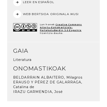
LEER EN ESPAÑOL
WEB BERTSIOA ORIGINALA IKUSI
Lan honek
Creative Commons
Aitortu-EzKomertziala-
PartekatuBerdin 3.0 Espainia
lizentzia dauka.
GAIA
Literatura
ONOMASTIKOAK
BELDARRAIN ALBAITERO, Milagros
ERAUSO Y PÉREZ DE GALARRAGA,
Catalina de
IRAZU GARMENDIA, José