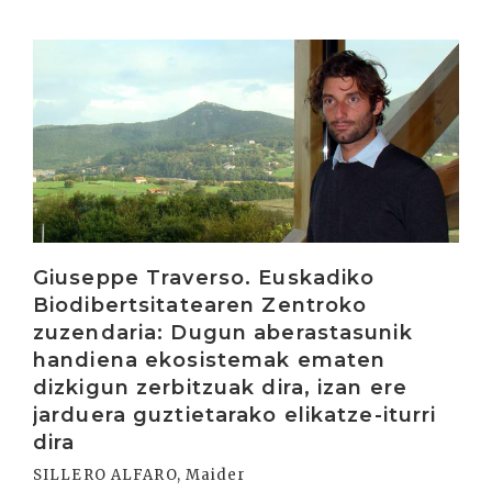
Irakurri
Giuseppe Traverso. Euskadiko
Biodibertsitatearen Zentroko
zuzendaria: Dugun aberastasunik
handiena ekosistemak ematen
dizkigun zerbitzuak dira, izan ere
jarduera guztietarako elikatze-iturri
dira
SILLERO ALFARO, Maider