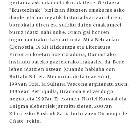
gertaera asko daudela ikus daiteke. Gertaera
“ikustezinak” bizi izan dituzten emakume asko
daude, eta horregatik historia bizi izan duten,
borrokatu diren eta sufritu duten emakumeei
buruz idatzi nahi nuke. Orain gai horren
inguruan irakurtzen ari naiz. Mila Beldarían
(Donostia, 1951) Hizkuntza eta Literatura
Erromanikoetan lizentziaduna, Donostiako
institutu bateko gaztelerako irakaslea da. Bere
lehen idatzien ostean (Cuando hablaba con
Buffalo Bill eta Memorias de la inacción),
1994an Oria, la Sultana Vascona argitaratu zuen.
1995ean Petriquilla, Graciosa y el verdugo
negro, eta 1997an El examen. Horiei Kursaal eta
Enigma eleberriek jarraitu zieten. 2007an
Zilarrezko Euskadi Saria lortu zuen Domenja de
Oñate-rekin.