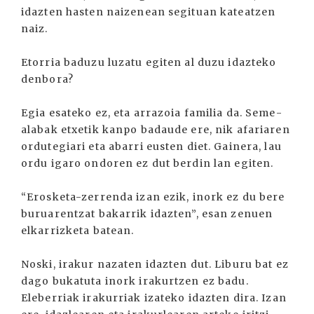
idazten hasten naizenean segituan kateatzen
naiz.
Etorria baduzu luzatu egiten al duzu idazteko
denbora?
Egia esateko ez, eta arrazoia familia da. Seme-
alabak etxetik kanpo badaude ere, nik afariaren
ordutegiari eta abarri eusten diet. Gainera, lau
ordu igaro ondoren ez dut berdin lan egiten.
“Erosketa-zerrenda izan ezik, inork ez du bere
buruarentzat bakarrik idazten”, esan zenuen
elkarrizketa batean.
Noski, irakur nazaten idazten dut. Liburu bat ez
dago bukatuta inork irakurtzen ez badu.
Eleberriak irakurriak izateko idazten dira. Izan