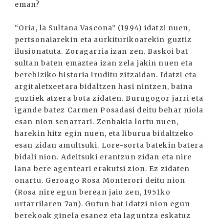
eman?
“Oria, la Sultana Vascona” (1994) idatzi nuen,
pertsonaiarekin eta aurkiturikoarekin guztiz
ilusionatuta. Zoragarria izan zen. Baskoi bat
sultan baten emaztea izan zela jakin nuen eta
berebiziko historia iruditu zitzaidan. Idatzi eta
argitaletxeetara bidaltzen hasi nintzen, baina
guztiek atzera bota zidaten. Burugogor jarri eta
igande batez Carmen Posadasi deitu behar niola
esan nion senarrari. Zenbakia lortu nuen,
harekin hitz egin nuen, eta liburua bidaltzeko
esan zidan amultsuki. Lore-sorta batekin batera
bidali nion. Adeitsuki erantzun zidan eta nire
lana bere agenteari erakutsi zion. Ez zidaten
onartu. Geroago Rosa Monterori deitu nion
(Rosa nire egun berean jaio zen, 1951ko
urtarrilaren 7an). Gutun bat idatzi nion egun
berekoak ginela esanez eta laguntza eskatuz