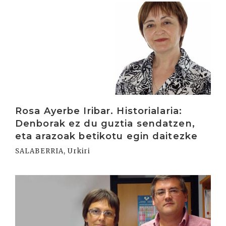
Irakurri
Rosa Ayerbe Iribar. Historialaria:
Denborak ez du guztia sendatzen,
eta arazoak betikotu egin daitezke
SALABERRIA, Urkiri
Irakurri