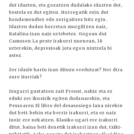
dut idazten, eta gozatzen dudalako idazten dut,
bestela ez dut egiten. Horregatik ezin dut
hondamendiez edo zorigaitzez hitz egin.
Idazten dudan horretan murgiltzen naiz,
Katalina izan naiz urtebetez. Gogoan dut
Camusen La peste irakurri nuenean, 18
urterekin, depresioak jota egon nintzela bi
astez.
Zer idazle hartu izan dituzu eredutzat? Nor dira
zure iturriak?
Izugarri gustatzen zait Proust, nahiz eta ez
eduki zer ikusirik egiten dudanarekin, eta
Pessoaren El libro del desasosiego lana nirekin
dut beti: behin eta berriz irakurri, eta ez naiz
inoiz ere nekatzen. Klasiko ugari ere irakurri
ditut, baina beti denetik irakurri izan dut, txiki-