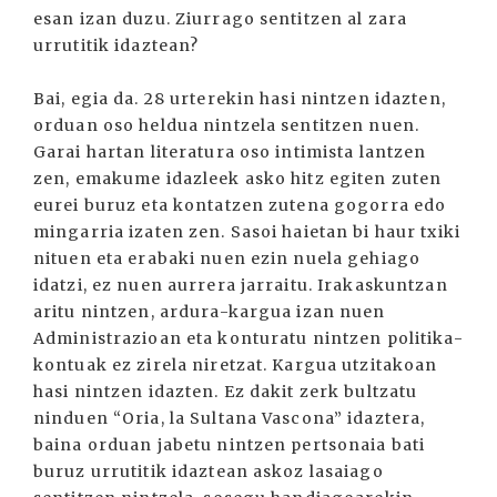
esan izan duzu. Ziurrago sentitzen al zara
urrutitik idaztean?
Bai, egia da. 28 urterekin hasi nintzen idazten,
orduan oso heldua nintzela sentitzen nuen.
Garai hartan literatura oso intimista lantzen
zen, emakume idazleek asko hitz egiten zuten
eurei buruz eta kontatzen zutena gogorra edo
mingarria izaten zen. Sasoi haietan bi haur txiki
nituen eta erabaki nuen ezin nuela gehiago
idatzi, ez nuen aurrera jarraitu. Irakaskuntzan
aritu nintzen, ardura-kargua izan nuen
Administrazioan eta konturatu nintzen politika-
kontuak ez zirela niretzat. Kargua utzitakoan
hasi nintzen idazten. Ez dakit zerk bultzatu
ninduen “Oria, la Sultana Vascona” idaztera,
baina orduan jabetu nintzen pertsonaia bati
buruz urrutitik idaztean askoz lasaiago