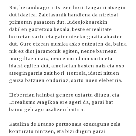
Bai, beranduago iritsi zen hori. Izugarri atsegin
dut idaztea. Zaletasunik handiena da niretzat,
primeran pasatzen dut. Bideojokoarekin
dabilen gaztetxoa bezala, beste errealitate
horretan sartu eta gainontzeko guztia ahazten
dut. Gure etxean musika asko entzuten da, baina
nik ez diot jaramonik egiten, neure barnean
murgiltzen naiz, neure munduan sartu eta
idatzi egiten dut, ametsetan hasten naiz eta oso
atsegingarria zait hori. Horrela, idatzi nituen
gauza batzuen ondorioz, sortu nuen eleberria.
Eleberrian hainbat genero uztartu dituzu, eta
Errealismo Magikoa ere ageri da, garai bat
baino gehiago azaltzen baitira.
Katalina de Erauso pertsonaia ezezaguna zela
konturatu nintzen, eta bizi dugun garai