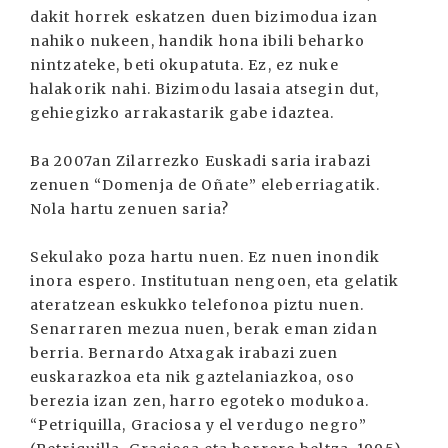
dakit horrek eskatzen duen bizimodua izan
nahiko nukeen, handik hona ibili beharko
nintzateke, beti okupatuta. Ez, ez nuke
halakorik nahi. Bizimodu lasaia atsegin dut,
gehiegizko arrakastarik gabe idaztea.
Ba 2007an Zilarrezko Euskadi saria irabazi
zenuen “Domenja de Oñate” eleberriagatik.
Nola hartu zenuen saria?
Sekulako poza hartu nuen. Ez nuen inondik
inora espero. Institutuan nengoen, eta gelatik
ateratzean eskukko telefonoa piztu nuen.
Senarraren mezua nuen, berak eman zidan
berria. Bernardo Atxagak irabazi zuen
euskarazkoa eta nik gaztelaniazkoa, oso
berezia izan zen, harro egoteko modukoa.
“Petriquilla, Graciosa y el verdugo negro”