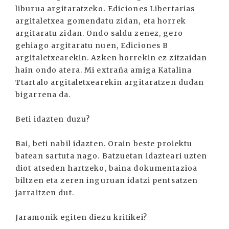
liburua argitaratzeko. Ediciones Libertarias
argitaletxea gomendatu zidan, eta horrek
argitaratu zidan. Ondo saldu zenez, gero
gehiago argitaratu nuen, Ediciones B
argitaletxearekin. Azken horrekin ez zitzaidan
hain ondo atera. Mi extraña amiga Katalina
Ttartalo argitaletxearekin argitaratzen dudan
bigarrena da.
Beti idazten duzu?
Bai, beti nabil idazten. Orain beste proiektu
batean sartuta nago. Batzuetan idazteari uzten
diot atseden hartzeko, baina dokumentazioa
biltzen eta zeren inguruan idatzi pentsatzen
jarraitzen dut.
Jaramonik egiten diezu kritikei?