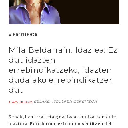
Elkarrizketa
Mila Beldarrain. Idazlea: Ez
dut idazten
errebindikatzeko, idazten
dudalako errebindikatzen
dut
BELAXE. ITZULPEN ZERBITZUA
SALA, TERESA
Senak, beharrak eta gozatzeak bultzatzen dute
idaztera. Bere buruarekin ondo sentitzen dela