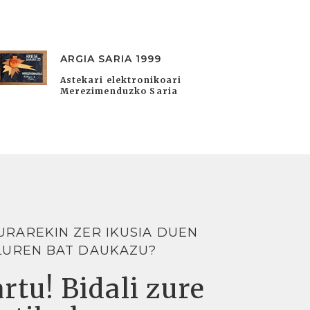
ARGIA SARIA 1999
Astekari elektronikoari
Merezimenduzko Saria
URAREKIN ZER IKUSIA DUEN
LUREN BAT DAUKAZU?
rtu! Bidali zure