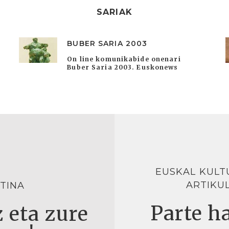
SARIAK
BUBER SARIA 2003
On line komunikabide onenari
Buber Saria 2003. Euskonews
EUSKAL KULT
ARTIKU
TINA
Parte ha
 eta zure