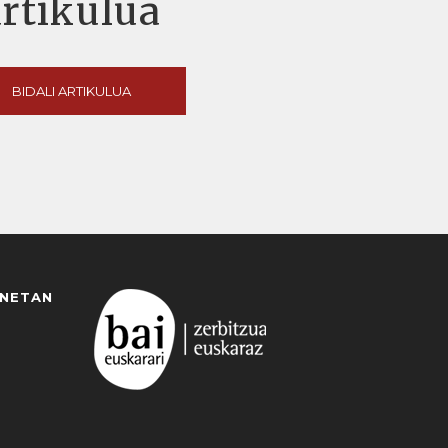
artikulua
BIDALI ARTIKULUA
ANETAN