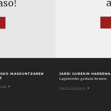
aso!
USKO IKASKUNTZAREN
JARRI GUREKIN HARREM
E
Laguntzeko gaituzu hemen:
EGIN
IDATZI GAITZAZU