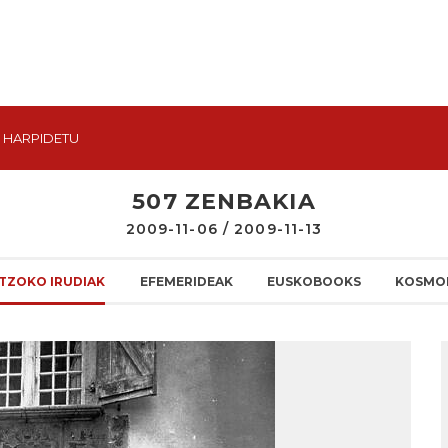
HARPIDETU
507 ZENBAKIA
2009-11-06 / 2009-11-13
TZOKO IRUDIAK
EFEMERIDEAK
EUSKOBOOKS
KOSMO