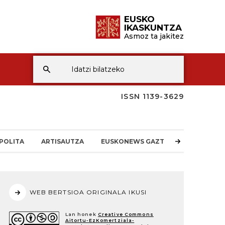
EUSKO
IKASKUNTZA
Asmoz ta jakitez
ISSN 1139-3629
POLITA
ARTISAUTZA
EUSKONEWS GAZTEA
WEB BERTSIOA ORIGINALA IKUSI
Lan honek
Creative Commons
Aitortu-EzKomertziala-