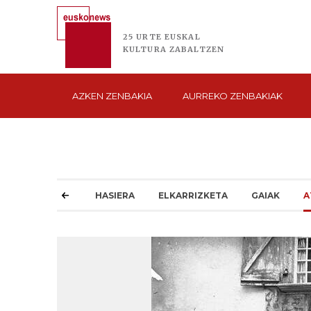
25 URTE
EUSKAL
KULTURA
ZABALTZEN
AZKEN
ZENBAKIA
AURREKO
ZENBAKIAK
HASIERA
ELKARRIZKETA
GAIAK
A