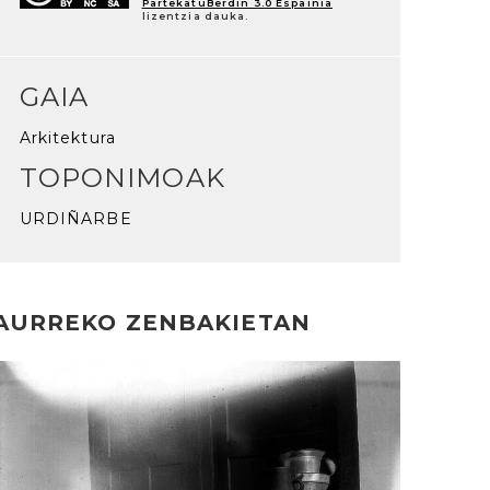
PartekatuBerdin 3.0 Espainia
lizentzia dauka.
GAIA
Arkitektura
TOPONIMOAK
URDIÑARBE
AURREKO ZENBAKIETAN
rakurri