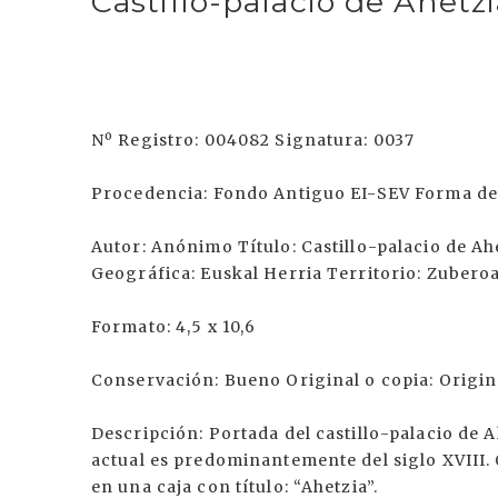
Castillo-palacio de Ahetz
Nº Registro: 004082 Signatura: 0037
Procedencia: Fondo Antiguo EI-SEV Forma de 
Autor: Anónimo Título: Castillo-palacio de A
Geográfica: Euskal Herria Territorio: Zuberoa
Formato: 4,5 x 10,6
Conservación: Bueno Original o copia: Origin
Descripción: Portada del castillo-palacio de 
actual es predominantemente del siglo XVIII. 
en una caja con título: “Ahetzia”.