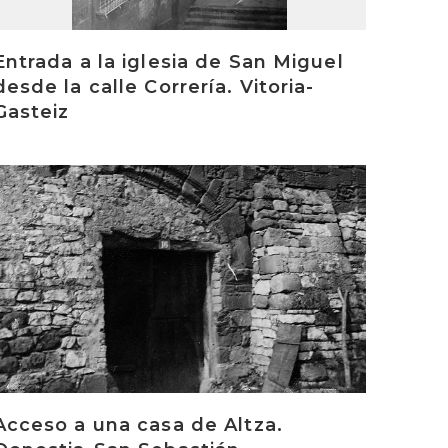
Entrada a la iglesia de San Miguel
desde la calle Correría. Vitoria-
Gasteiz
rakurri
Acceso a una casa de Altza.