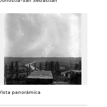
Donostia-San Sebastián
rakurri
Vista panorámica