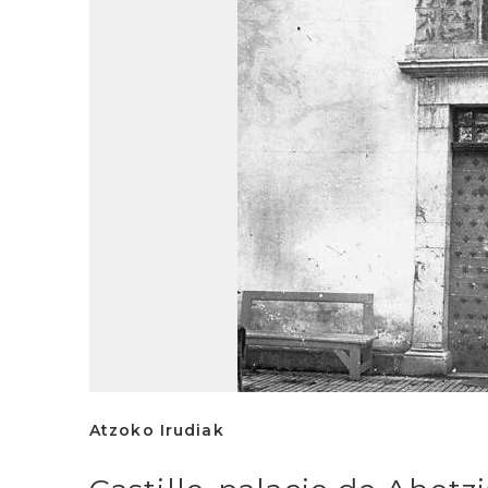
Atzoko Irudiak