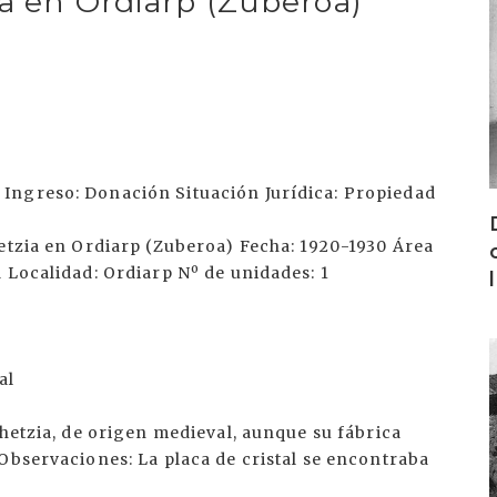
ia en Ordiarp (Zuberoa)
Ingreso: Donación Situación Jurídica: Propiedad
hetzia en Ordiarp (Zuberoa) Fecha: 1920-1930 Área
 Localidad: Ordiarp Nº de unidades: 1
I
al
Ahetzia, de origen medieval, aunque su fábrica
Observaciones: La placa de cristal se encontraba