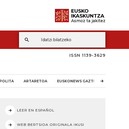
EUSKO
IKASKUNTZA
Asmoz ta jakitez
ISSN 1139-3629
POLITA
ARTARETOA
EUSKONEWS GAZTEA
LEER EN ESPAÑOL
WEB BERTSIOA ORIGINALA IKUSI