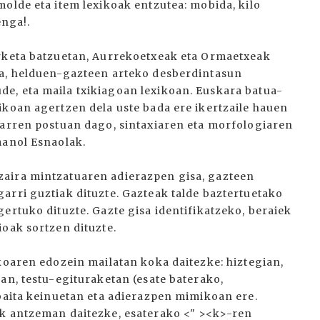
olde eta item lexikoak entzutea: mobida, kilo
enga!.
erketa batzuetan, Aurrekoetxeak eta Ormaetxeak
ra, helduen-gazteen arteko desberdintasun
e, eta maila txikiagoan lexikoan. Euskara batua-
ikoan agertzen dela uste bada ere ikertzaile hauen
garren postuan dago, sintaxiaren eta morfologiaren
manol Esnaolak.
aira mintzatuaren adierazpen gisa, gazteen
arri guztiak dituzte. Gazteak talde baztertuetako
ertuko dituzte. Gazte gisa identifikatzeko, beraiek
ioak sortzen dituzte.
koaren edozein mailatan koka daitezke: hiztegian,
an, testu-egituraketan (esate baterako,
 baita keinuetan eta adierazpen mimikoan ere.
ak antzeman daitezke, esaterako <" ><k>-ren