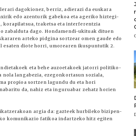
erari dagokionez, berriz, adierazi da euskara
taxirik edo azenturik gabekoa eta ageriko hiztegi-
 korapilatsua, traketsa eta interferentzia
 oso zabalduta dago. Hondamendi-ukituak dituen
euskararen arteko pidgina sortzear omen gaude edo
 esaten diote horri, umorearen ikuspuntutik 2.
I
andietakoek eta behe auzoetakoek jatorri politiko-
la nola langabezia, ezegonkortasun soziala,
ema propioa sortzen lagundu du eta hori
 nabaritu da, nahiz eta inguruabar zehatz horien
ikatzerakoan argia da: gazteek hurbileko bizipen-
ko komunikazio fatikoa indartzeko hitz egiten
I