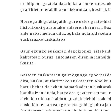
erabilpena gaztelaniaz: bokata, bokerones, o
graffitietan erabilitako hizkuntzan, besteak
Horregatik guztiagatik, gure ustez gazte-hizk
historikoki garatutako aldaeren barnean. Gaz
alde nabarmendu dituzte, hala nola aldaketa 
euskarazko diskurtsoa
Gaur egungo euskarari dagokionez, eztabaida
kalitateari buruz, antolatzen diren jardunal
ikusita.
Gazteen euskararen gaur egungo egoerari da
dira, Eusko Jaurlaritzako Euskararen Aholku
hartu behar da azken hamarkadetan euskara
handia izan duela, batez ere gazteen artean.
elebakarrik. Euskaldun guztiak elebidunak e
euskaldunen artean gero eta gehiago dira jat
frantsesez euskaraz baino hobeto moldatzen 