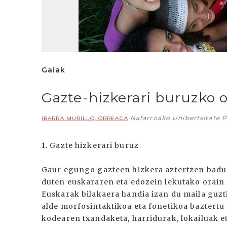
Gaiak
Gazte-hizkerari buruzko 
Nafarroako Unibertsitate Pu
IBARRA MURILLO, ORREAGA
1. Gazte hizkerari buruz
Gaur egungo gazteen hizkera aztertzen badu
duten euskararen eta edozein lekutako orain 
Euskarak bilakaera handia izan du maila guzti
alde morfosintaktikoa eta fonetikoa baztertu 
kodearen txandaketa, harridurak, lokailuak e