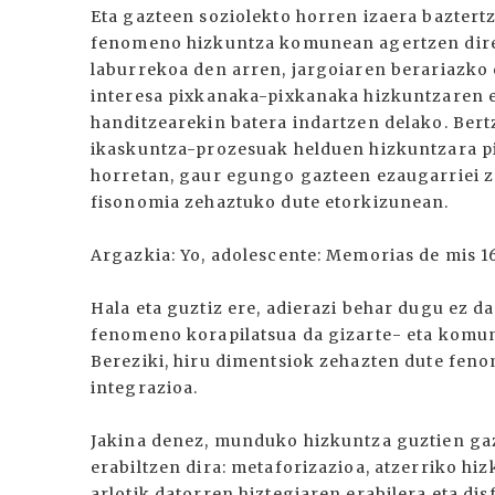
Eta gazteen soziolekto horren izaera baztert
fenomeno hizkuntza komunean agertzen diren
laburrekoa den arren, jargoiaren berariazko
interesa pixkanaka-pixkanaka hizkuntzaren e
handitzearekin batera indartzen delako. Bert
ikaskuntza-prozesuak helduen hizkuntzara p
horretan, gaur egungo gazteen ezaugarriei z
fisonomia zehaztuko dute etorkizunean.
Argazkia: Yo, adolescente: Memorias de mis 1
Hala eta guztiz ere, adierazi behar dugu ez d
fenomeno korapilatsua da gizarte- eta komu
Bereziki, hiru dimentsiok zehazten dute fen
integrazioa.
Jakina denez, munduko hizkuntza guztien ga
erabiltzen dira: metaforizazioa, atzerriko hi
arlotik datorren hiztegiaren erabilera eta di