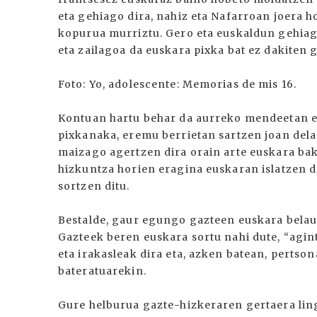
eta gehiago dira, nahiz eta Nafarroan joera h
kopurua murriztu. Gero eta euskaldun gehiago
eta zailagoa da euskara pixka bat ez dakiten 
Foto: Yo, adolescente: Memorias de mis 16.
Kontuan hartu behar da aurreko mendeetan eu
pixkanaka, eremu berrietan sartzen joan dela.
maizago agertzen dira orain arte euskara ba
hizkuntza horien eragina euskaran islatzen d
sortzen ditu.
Bestalde, gaur egungo gazteen euskara belau
Gazteek beren euskara sortu nahi dute, “agin
eta irakasleak dira eta, azken batean, pertso
bateratuarekin.
Gure helburua gazte-hizkeraren gertaera ling