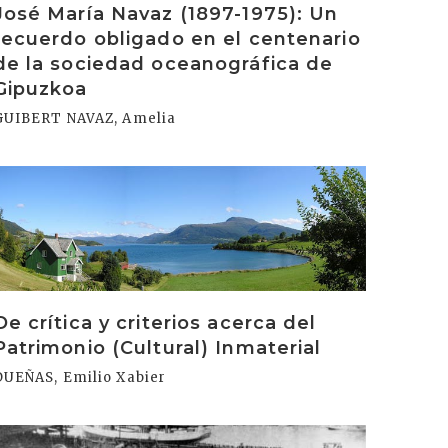
José María Navaz (1897-1975): Un
recuerdo obligado en el centenario
de la sociedad oceanográfica de
Gipuzkoa
GUIBERT NAVAZ, Amelia
rakurri
De crítica y criterios acerca del
Patrimonio (Cultural) Inmaterial
DUEÑAS, Emilio Xabier
rakurri