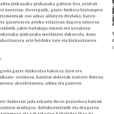
zailea pixkanaka-pixkanaka galtzen doa, zenbait
 neurrian. Horregatik, gazte-hizkera biziraupen
 elementuak oso azkar aldatzen direlako, haren
ta gizartearen arteko erlazioan dagoen interesa
zaldetik, jakin badakigu umeen eta nerabeen
ixkanaka-pixkanaka moldatzea dakarrela. Kasu
ahartzarora arte helduko zaie eta hizkuntzaren
6.
agoela gazte-hizkuntza bakarra; izan ere,
nikazio-eremuan, hainbat aldaerak osatzen dutena.
omenoa: ahozkotasuna, adina eta gazteen
zte-hizkeran jada zehaztu diren prozedura batzuk
zkuntzen mailegua, delinkuentziatik eta drogaren
sfemismoen eta zakarkerien baliabidea (hau da,