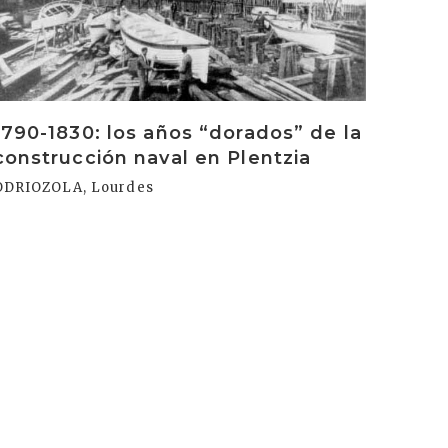
1790-1830: los años “dorados” de la
construcción naval en Plentzia
ODRIOZOLA, Lourdes