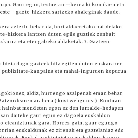
kupa. Gaur egun, testuetan —bereziki komikien eta
 beste— gazte-hizkera sartzeko ahaleginak daude.
era aztertu behar da, hori aldaeretako bat delako
te-hizkera lantzen duten egile guztiek zenbait
azkarra eta etengabeko aldaketak. 3. Gazteen
 bizia dago gazteek hitz egiten duten euskararen
di, publizitate-kanpaina eta mahai-inguruen kopurua
gokionez, aldiz, hurrengo azalpenak eman behar
 Batzordearen arabera (ikusi webgunea): Kontuan
k hainbat mendetan egon ez den lurralde-hedapen
 Esan daiteke gaur egun ez dagoela euskaldun
do eleaniztunak gara. Horrez gain, gaur egungo
orrian euskaldunak ez zirenak eta gaztelaniaz edo
direnak. Euskal probintzietan euskaldunak gero