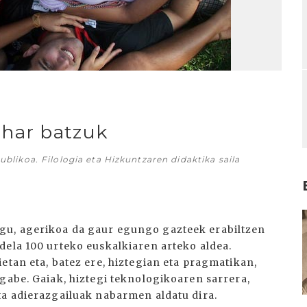
ohar batzuk
blikoa. Filologia eta Hizkuntzaren didaktika saila
I
gu, agerikoa da gaur egungo gazteek erabiltzen
dela 100 urteko euskalkiaren arteko aldea.
etan eta, batez ere, hiztegian eta pragmatikan,
gabe. Gaiak, hiztegi teknologikoaren sarrera,
ta adierazgailuak nabarmen aldatu dira.