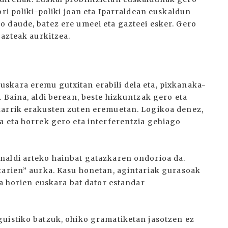
ori poliki-poliki joan eta Iparraldean euskaldun
 daude, batez ere umeei eta gazteei esker. Gero
gazteak aurkitzea.
skara eremu gutxitan erabili dela eta, pixkanaka-
 Baina, aldi berean, beste hizkuntzak gero eta
karrik erakusten zuten eremuetan. Logikoa denez,
a eta horrek gero eta interferentzia gehiago
naldi arteko hainbat gatazkaren ondorioa da.
tarien” aurka. Kasu honetan, agintariak gurasoak
na horien euskara bat dator estandar
uistiko batzuk, ohiko gramatiketan jasotzen ez