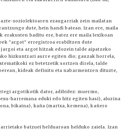
gazte-soziolektoaren ezaugarriak zein mailatan
antzungo dute, hein handi batean. Izan ere, maila
k erakusten baditu ere, batez ere maila lexikoan
eek “argot” erregistroa erabiltzen dute
jargoi eta argot hitzak edozein talde aipatzeko
ko hizkuntzari aurre egiten dio; gauzak horrela,
tematikoki ez betetzetik sortzen direla, talde
di berean, kideak definitu eta nabarmentzen dituzte,
ztegi argotikotik dator, adibidez: muermo,
 (sexu-harremana eduki edo hitz egiten hasi), aluzina
i (ona, bikaina), kaña (martxa, kemena), kañero
arrietako batzuei helduaroan helduko zaiela. Izan