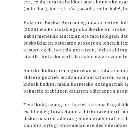
ere, ez da arraroa helduei mota honetako esam
(miloi bat), kutre, kaña, pasada, rollo, bale!, b
Hala ere, Euskal Herrian egindako bertze ik
(2008) eta Esnaolak eginiko ikerketen arabe
nabarmenenak sintaxian eta morfologian daud
euskalkiaren bateratze prozesuak lehenik lex
kasuan ez da horrela gertatzen, lexikoa hiru
atzetik. Antzeko zerbait ondorioztatu zuen I
Ahozko kulturaren egoeretan sortutako mintz
aldaera guztiek mintzaira mintzatuaren ezaug
kideak badira, maila horretako ezaugarriak ag
bakarrik erabiltzen dituzten adierazpen prop
Teorikoki, ezaugarri horiek sistema linguisti
esaldien egituraketan eta, hizkeraren erritmo
diskurtsoaren adierazgailuen erabilera), eta
Gainera, ortografia-mailan ere desbideratze