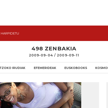
HARPIDETU
498 ZENBAKIA
2009-09-04 / 2009-09-11
TZOKO IRUDIAK
EFEMERIDEAK
EUSKOBOOKS
KOSMO