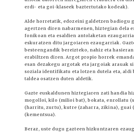
erdi- eta goi-klaseek baztertutako kodeak).
Alde horretatik, edozeini galdetzen badiogu 
agertzen diren nabarmenen, hiztegian dela er
fonikoan eta esaldien antolaketan ezaugarria
eskuratzen ditu jargoiaren ezaugarriak. Gazt
besteengandik bereizteko, nahiz eta hasieran 
erabiltzen diren. Argot propio horrek emanda
esan dezakegu argotak eta jargoiak arauak sis
soziala identifikatu eta lotzen dutela eta, al
taldea osatzen duten aldetik.
Gazte euskaldunen hiztegiaren zati handia hi
mogolloi, kilo (milioi bat), bokata, enrollatu
(harritu, zurtu), kutre (zaharra, zikina), gua
(kementsua).
Beraz, uste dugu gazteen hizkuntzaren ezaug