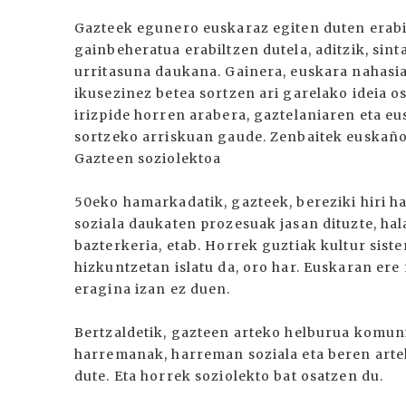
Gazteek egunero euskaraz egiten duten erabil
gainbeheratua erabiltzen dutela, aditzik, sin
urritasuna daukana. Gainera, euskara nahasia,
ikusezinez betea sortzen ari garelako ideia
irizpide horren arabera, gaztelaniaren eta 
sortzeko arriskuan gaude. Zenbaitek euskañol
Gazteen soziolektoa
50eko hamarkadatik, gazteek, bereziki hiri h
soziala daukaten prozesuak jasan dituzte, ha
bazterkeria, etab. Horrek guztiak kultur sist
hizkuntzetan islatu da, oro har. Euskaran ere
eragina izan ez duen.
Bertzaldetik, gazteen arteko helburua komun
harremanak, harreman soziala eta beren arte
dute. Eta horrek soziolekto bat osatzen du.