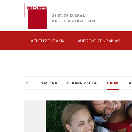
25 URTE
EUSKAL
KULTURA
ZABALTZEN
AZKEN
ZENBAKIA
AURREKO
ZENBAKIAK
HASIERA
ELKARRIZKETA
GAIAK
A