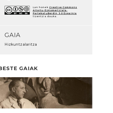
Lan honek
Creative Commons
Aitortu-EzKomertziala-
PartekatuBerdin 3.0 Espainia
lizentzia dauka.
GAIA
Hizkuntzalaritza
BESTE GAIAK
rakurri