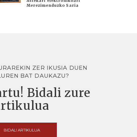
Astekari elektronikoari
Merezimenduzko Saria
URAREKIN ZER IKUSIA DUEN
LUREN BAT DAUKAZU?
rtu! Bidali zure
artikulua
BIDALI ARTIKULUA