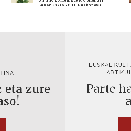
On line komunikabide onenari
Buber Saria 2003. Euskonews
EUSKAL KULT
ARTIKU
TINA
Parte ha
 eta zure
aso!