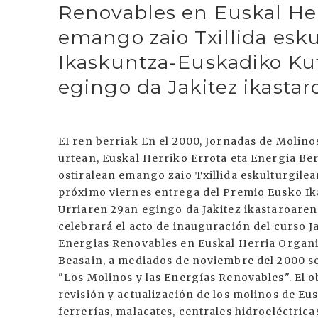
Renovables en Euskal Her
emango zaio Txillida esku
Ikaskuntza-Euskadiko Kut
egingo da Jakitez ikastar
EI ren berriak En el 2000, Jornadas de Molino
urtean, Euskal Herriko Errota eta Energia Be
ostiralean emango zaio Txillida eskulturgilea
próximo viernes entrega del Premio Eusko Ikas
Urriaren 29an egingo da Jakitez ikastaroaren 
celebrará el acto de inauguración del curso Ja
Energias Renovables en Euskal Herria Organi
Beasain, a mediados de noviembre del 2000 se
"Los Molinos y las Energías Renovables". El ob
revisión y actualización de los molinos de Eu
ferrerías, malacates, centrales hidroeléctrica