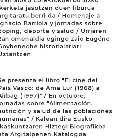
Aramaioko Lore-Jokoei buruzko
ikerketa jasotzen duen liburua
argitaratu berri da / Homenaje a
Ignacio Barriola y jornadas sobre
doping, deporte y salud / Urriaren
2an omenaldia egingo zaio Eugéne
Goyheneche historialariari
Uztaritzen
rakurri
Se presenta el libro "El cine del
País Vasco: de Ama Lur (1968) a
Airbag (1997)" / En octubre,
jornadas sobre "Alimentación,
nutrición y salud de las poblaciones
humanas" / Kalean dira Eusko
Ikaskuntzaren Hiztegi Biografikoa
eta Argitalpenen Katalogoa