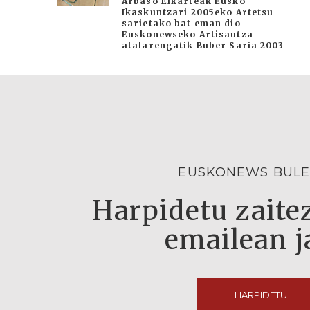
Arbaso Elkarteak Eusko
Ikaskuntzari 2005eko Artetsu
sarietako bat eman dio
Euskonewseko Artisautza
atalarengatik Buber Saria 2003
EUSKONEWS BULE
Harpidetu zaitez
emailean j
HARPIDETU