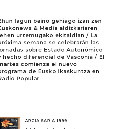
rakurri
Ehun lagun baino gehiago izan zen
Euskonews & Media aldizkariaren
lehen urtemugako ekitaldian / La
próxima semana se celebrarán las
jornadas sobre Estado Autonómico
y hecho diferencial de Vasconia / El
martes comienza el nuevo
programa de Eusko Ikaskuntza en
Radio Popular
ARGIA SARIA 1999