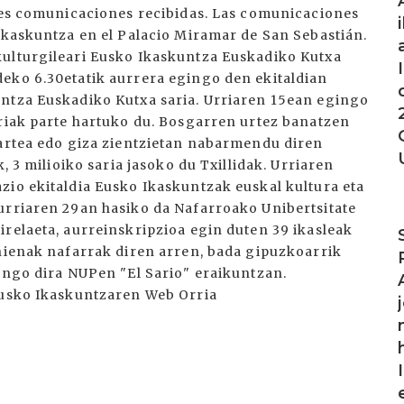
ntes comunicaciones recibidas. Las comunicaciones
 Ikaskuntza en el Palacio Miramar de San Sebastián.
kulturgileari Eusko Ikaskuntza Euskadiko Kutxa
eko 6.30etatik aurrera egingo den ekitaldian
untza Euskadiko Kutxa saria. Urriaren 15ean egingo
ariak parte hartuko du. Bosgarren urtez banatzen
 artea edo giza zientzietan nabarmendu diren
, 3 milioiko saria jasoko du Txillidak. Urriaren
zio ekitaldia Eusko Ikaskuntzak euskal kultura eta
urriaren 29an hasiko da Nafarroako Unibertsitate
I
irelaeta, aurreinskripzioa egin duten 39 ikasleak
ehienak nafarrak diren arren, bada gipuzkoarrik
mango dira NUPen "El Sario" eraikuntzan.
Eusko Ikaskuntzaren Web Orria