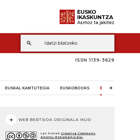
EUSKO
IKASKUNTZA
Asmoz ta jakitez
ISSN 1139-3629
EUSKAL KANTUTEGIA
EUSKOBOOKS
EI-REN BERRIAK
WEB BERTSIOA ORIGINALA IKUSI
Lan honek
Creative Commons
Aitortu-EzKomertziala-