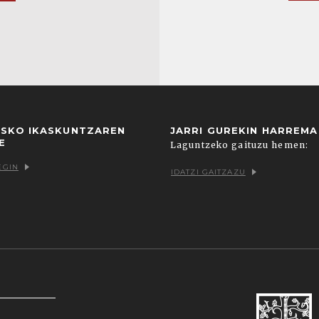
USKO IKASKUNTZAREN
JARRI GUREKIN HARREM
E
Laguntzeko gaituzu hemen:
EGIN
IDATZI GAITZAZU