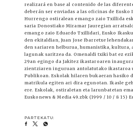
realizará en base al contenido de las difere
deberán ser enviadas a las oficinas de Eusko
Hurrengo ostiralean emango zaio Txillida es
saria Donostiako Miramar Jauregian arratsald
emango zaio Eduardo Txillidari, Eusko Ikask
den ekitaldian, Juan Jose Ibarretxe lehendak
den sariaren helburua, humanistika, kultura,
lagunak saritzea da. Omenaldi txiki bat ez ezik
29an egingo da Jakitez ikastaroaren inaugura
zientziaren inguruan antolatutako ikastaroa 
Publikoan. Eskolak hilaren bukaeran hasiko d
matrikula egiten ari dira egunotan. Ikasle g
ere. Eskolak, ostiraletan eta larunbatetan e
Euskonews & Media 49.zbk (1999 / 10 / 8 15) 