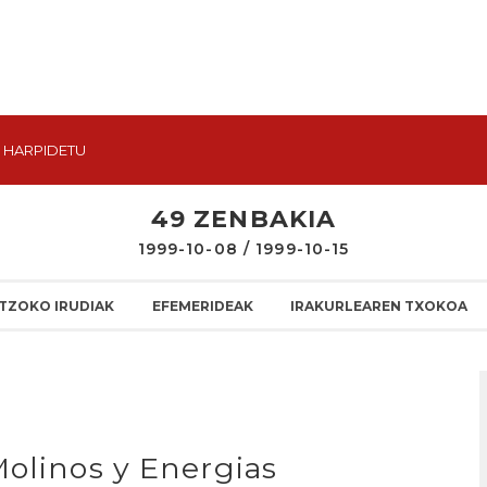
HARPIDETU
49 ZENBAKIA
1999-10-08 / 1999-10-15
TZOKO IRUDIAK
EFEMERIDEAK
IRAKURLEAREN TXOKOA
Molinos y Energias