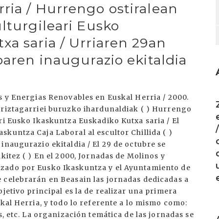
ria / Hurrengo ostiralean
lturgileari Eusko
xa saria / Urriaren 29an
oaren inaugurazio ekitaldia
I
s y Energias Renovables en Euskal Herria / 2000.
rriztagarriei buruzko ihardunaldiak ( ) Hurrengo
ri Eusko Ikaskuntza Euskadiko Kutxa saria / El
kuntza Caja Laboral al escultor Chillida ( )
inaugurazio ekitaldia / El 29 de octubre se
kitez ( ) En el 2000, Jornadas de Molinos y
zado por Eusko Ikaskuntza y el Ayuntamiento de
 celebrarán en Beasain las jornadas dedicadas a
jetivo principal es la de realizar una primera
skal Herria, y todo lo referente a lo mismo como:
I
s, etc. La organización temática de las jornadas se