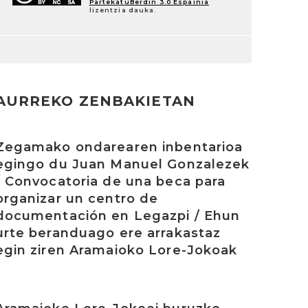
PartekatuBerdin 3.0 Espainia
lizentzia dauka.
AURREKO ZENBAKIETAN
rakurri
Zegamako ondarearen inbentarioa
egingo du Juan Manuel Gonzalezek
/ Convocatoria de una beca para
organizar un centro de
documentación en Legazpi / Ehun
urte beranduago ere arrakastaz
egin ziren Aramaioko Lore-Jokoak
rakurri