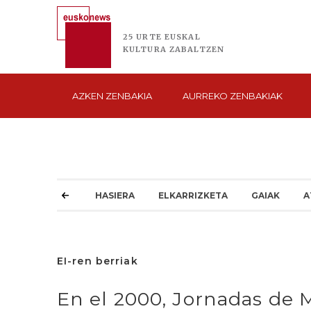
25 URTE
EUSKAL
KULTURA
ZABALTZEN
AZKEN
ZENBAKIA
AURREKO
ZENBAKIAK
HASIERA
ELKARRIZKETA
GAIAK
A
EI-ren berriak
En el 2000, Jornadas de 